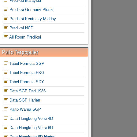
Prediksi Malaysia
Prediksi Germany Plus5
Prediksi Kentucky Midday
Prediksi NCD
All Room Prediksi
Paito Terpopuler
Tabel Formula SGP
Tabel Formula HKG
Tabel Formula SDY
Data SGP Dari 1986
Data SGP Harian
Paito Warna SGP
Data Hongkong Versi 4D
Data Hongkong Versi 6D
Data Hongkong 6D Harian