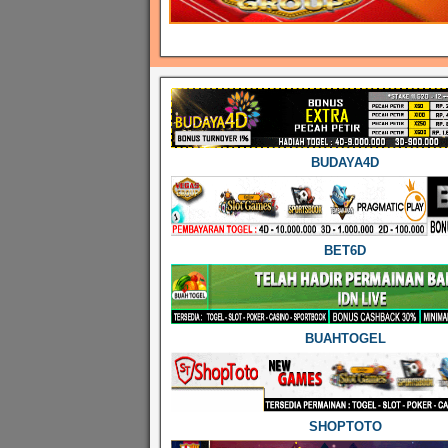
BUDAYA4D
BET6D
BUAHTOGEL
SHOPTOTO