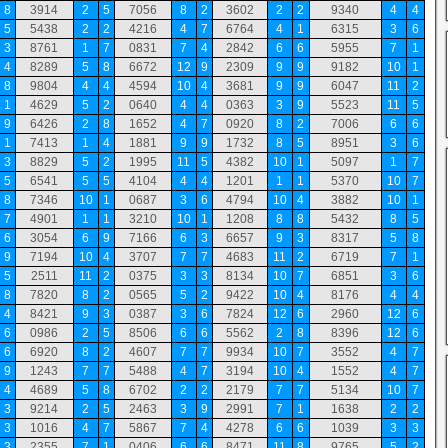
8
3
9
1
4
2
5
7
0
5
6
8
2
3
6
0
2
2
2
9
3
4
0
4
4
5
5
4
3
8
2
2
4
2
1
6
4
7
6
7
6
4
4
1
6
3
1
5
3
6
3
8
7
6
1
1
7
0
8
3
1
7
4
2
8
4
2
6
6
5
9
5
5
7
1
4
8
2
8
9
5
8
6
6
7
2
12
9
2
3
0
9
9
9
9
1
8
2
10
1
8
9
8
0
4
4
4
4
5
9
4
10
4
3
6
8
1
9
9
6
0
4
7
11
2
1
4
6
2
9
5
2
0
6
4
0
4
4
0
3
6
3
3
9
5
5
2
3
11
5
9
6
4
2
6
2
8
1
6
5
2
4
7
0
9
2
0
8
2
7
0
0
6
6
6
1
7
4
1
3
1
4
1
8
8
1
9
9
1
7
3
2
8
5
8
9
5
1
3
6
3
8
8
2
9
5
2
1
9
9
5
11
5
4
3
8
2
10
1
5
0
9
7
1
7
5
6
5
4
1
5
5
4
1
0
4
4
4
1
2
0
1
1
1
5
3
7
0
10
7
8
7
3
4
6
10
1
0
6
8
7
3
6
4
7
9
4
10
4
3
8
8
2
10
1
7
4
9
0
1
1
1
3
2
1
0
10
1
1
2
0
8
8
8
5
4
3
2
8
5
6
3
0
5
4
6
9
7
1
6
6
6
3
6
6
5
7
9
3
8
3
1
7
5
8
9
7
1
9
4
10
4
3
7
0
7
7
7
4
6
8
3
11
2
6
7
1
9
7
1
5
2
5
1
1
11
2
0
3
7
5
3
3
8
1
3
4
10
7
6
8
5
1
3
6
8
7
8
2
0
8
2
0
5
6
5
5
2
9
4
2
2
10
4
8
1
7
6
4
4
4
8
4
2
1
9
3
0
3
8
7
3
6
7
8
2
4
12
6
2
9
6
0
12
6
6
0
9
8
6
2
5
8
5
0
6
6
6
5
5
6
2
2
8
8
3
9
6
12
6
6
6
9
2
0
8
2
4
6
0
7
7
7
9
9
3
4
10
7
3
5
5
2
4
7
9
1
2
4
3
7
7
5
4
8
8
4
7
3
1
9
4
10
4
1
5
5
2
4
7
4
4
6
8
9
5
8
6
7
0
2
2
2
2
1
7
9
7
7
5
1
3
4
10
7
3
9
2
1
4
2
5
2
4
6
3
3
9
2
9
9
1
7
1
1
6
3
8
2
2
3
1
0
1
6
4
7
5
8
6
7
7
4
4
2
7
8
6
6
1
0
3
9
3
3
3
2
3
5
5
7
1
0
4
0
6
6
6
8
4
7
1
11
8
9
7
6
5
5
2