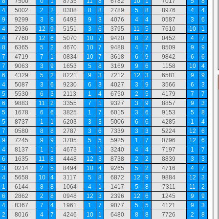
8
7
5
0
0
0
1
8
7
3
5
11
8
6
7
8
2
10
1
7
0
1
7
5
8
4
5
0
0
2
2
2
0
3
0
8
8
8
2
7
8
9
5
8
8
9
7
6
4
4
9
9
2
9
9
3
9
6
4
9
3
9
3
4
0
7
6
4
4
0
5
8
7
3
6
4
2
9
3
6
12
9
5
1
5
1
3
6
3
7
9
5
11
5
7
6
1
0
10
1
4
7
7
6
0
12
6
5
0
7
0
10
7
9
4
2
0
8
2
0
4
5
2
4
7
8
6
3
6
5
5
2
4
6
7
0
10
7
9
4
8
8
4
7
8
5
0
9
9
9
7
4
7
1
9
7
1
0
8
3
4
10
7
3
6
1
8
6
9
9
8
4
2
6
6
7
9
0
6
3
3
9
1
6
5
3
5
8
3
1
6
9
9
6
1
1
5
8
10
4
6
4
3
2
9
5
2
8
2
2
1
9
3
7
2
1
2
12
3
6
5
8
1
9
9
4
5
0
8
7
3
6
9
2
3
0
6
3
4
0
2
7
3
9
3
5
6
6
6
3
5
5
5
3
0
6
3
2
1
1
3
1
4
6
7
5
0
2
5
4
1
7
9
7
7
6
9
8
8
3
11
2
3
3
5
5
7
1
9
3
2
7
3
9
8
8
5
7
9
3
5
1
6
7
8
6
6
3
8
2
5
1
7
6
0
1
5
3
6
9
1
5
3
5
8
5
8
7
3
7
1
1
6
2
0
3
3
3
5
0
0
6
6
6
4
2
8
5
1
4
7
0
5
8
0
8
8
2
7
8
7
3
6
7
3
3
9
3
3
5
2
2
4
12
6
9
7
2
4
5
9
9
3
7
0
5
5
5
5
9
2
5
1
7
0
7
9
6
12
6
4
8
1
3
7
1
1
4
6
7
3
1
1
3
2
4
0
4
4
7
1
9
7
1
7
6
1
6
3
5
11
8
4
4
4
8
12
3
8
7
3
8
2
2
8
8
3
9
3
3
3
0
2
1
4
2
5
8
4
9
4
10
4
9
2
6
5
5
2
4
7
1
6
4
7
4
5
6
5
8
10
4
3
1
1
7
5
8
6
8
7
2
12
9
9
8
8
4
12
3
1
6
1
4
4
8
8
1
0
6
4
4
1
1
4
1
7
5
8
7
3
1
1
11
2
6
2
8
6
2
2
8
0
9
4
8
12
3
2
3
9
6
12
6
1
2
4
5
9
9
4
8
3
6
7
7
4
1
9
6
1
1
7
9
0
7
7
5
5
4
1
2
1
9
3
2
8
0
1
6
4
7
4
2
4
6
10
1
6
4
8
0
8
8
7
7
2
6
2
8