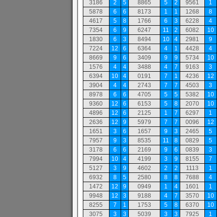
3
1
8
6
2
5
8
8
6
5
5
2
9
5
6
1
1
5
8
7
8
6
6
8
1
7
3
1
1
1
2
6
8
8
4
6
1
7
5
8
1
7
6
6
6
3
6
2
2
8
4
7
3
5
4
6
9
6
2
4
7
11
2
6
0
8
2
10
1
8
3
0
6
3
8
4
9
4
10
4
2
9
8
1
9
7
2
2
4
12
6
6
3
6
4
4
1
4
4
2
8
4
8
6
6
9
9
6
3
4
0
9
9
9
5
7
3
4
10
1
5
7
6
4
4
3
4
8
8
4
7
9
1
6
3
3
6
3
9
4
10
4
0
1
9
1
7
1
4
2
3
6
12
3
9
0
4
4
4
2
7
4
3
7
7
4
5
0
3
3
8
9
7
8
6
6
4
7
0
5
5
5
5
3
8
2
10
9
3
6
0
12
6
6
1
5
3
5
8
2
0
7
0
10
4
8
9
6
12
6
2
1
2
5
1
7
6
2
9
7
1
2
6
3
6
12
9
5
9
7
9
7
7
0
0
9
6
12
1
6
5
1
3
6
1
6
5
7
9
3
2
4
6
5
5
7
9
5
7
9
3
8
5
3
5
11
8
0
8
2
9
5
3
1
7
8
6
6
2
1
6
9
9
6
0
8
3
9
3
7
9
9
4
10
4
4
1
9
9
3
9
8
1
5
5
7
5
1
2
7
3
9
4
6
0
2
2
2
1
1
1
3
1
6
9
3
2
8
5
2
5
8
0
8
8
7
6
8
8
4
1
4
7
2
12
9
0
9
4
9
1
4
1
6
0
1
1
9
9
4
8
12
3
9
1
8
8
4
7
3
5
7
0
10
8
2
5
5
7
1
1
7
5
3
5
8
6
3
7
0
10
3
0
7
5
3
3
5
0
3
9
3
3
7
9
2
5
1