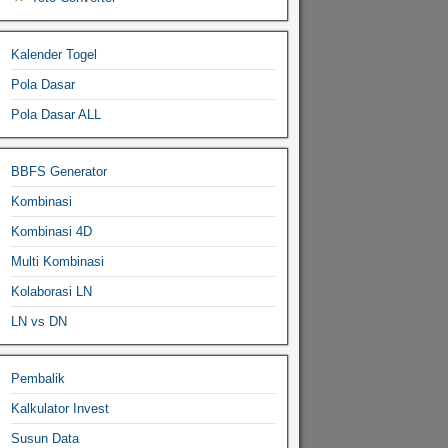
Kalender Togel
Pola Dasar
Pola Dasar ALL
BBFS Generator
Kombinasi
Kombinasi 4D
Multi Kombinasi
Kolaborasi LN
LN vs DN
Pembalik
Kalkulator Invest
Susun Data