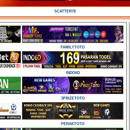
SCATTER78
FAMILYTOTO
INDO6D
3PRIZETOTO
PERAKTOTO