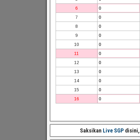
6
7
8
9
10
11
12
13
14
15
16
Saksikan
Live SGP
disini