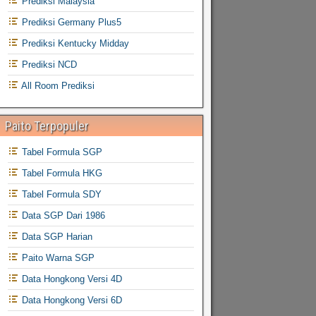
Prediksi Malaysia
Prediksi Germany Plus5
Prediksi Kentucky Midday
Prediksi NCD
All Room Prediksi
Paito Terpopuler
Tabel Formula SGP
Tabel Formula HKG
Tabel Formula SDY
Data SGP Dari 1986
Data SGP Harian
Paito Warna SGP
Data Hongkong Versi 4D
Data Hongkong Versi 6D