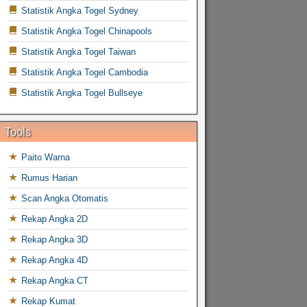
Statistik Angka Togel Sydney
Statistik Angka Togel Chinapools
Statistik Angka Togel Taiwan
Statistik Angka Togel Cambodia
Statistik Angka Togel Bullseye
Tools
Paito Warna
Rumus Harian
Scan Angka Otomatis
Rekap Angka 2D
Rekap Angka 3D
Rekap Angka 4D
Rekap Angka CT
Rekap Kumat