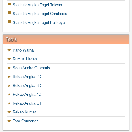
Statistik Angka Togel Taiwan
Statistik Angka Togel Cambodia
Statistik Angka Togel Bullseye
Tools
Paito Warna
Rumus Harian
Scan Angka Otomatis
Rekap Angka 2D
Rekap Angka 3D
Rekap Angka 4D
Rekap Angka CT
Rekap Kumat
Toto Converter