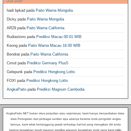
hadi bpkad
pada
Paito Warna Mongolia
Dicky
pada
Paito Warna Mongolia
AR29
pada
Paito Warna California
Rudiastono
pada
Prediksi Macau 00:01 WIB
Keong
pada
Paito Warna Macau 16:00 WIB
Bendrat
pada
Paito Warna California
Cimol
pada
Prediksi Germany Plus5
Gelepunk
pada
Prediksi Hongkong Lotto
FOXI
pada
Prediksi Hongkong Lotto
AngkaPaito
pada
Prediksi Magnum Cambodia
AngkaPaito.NET bukan situs perjudian atau sejenisnya, kami hanya menyediakan data-
data Pertogelan dari perbagai sumber apa adanya beserta tools pengolah angka
lainnya, kami tidak bertanggung jawab terhadap hal-hal yang merugikan diri anda
karena kesalahan result maupun prediksi ataupun kesalahan tools yang kami miliki,