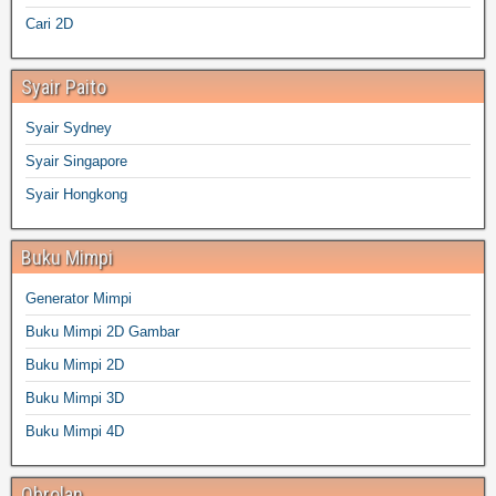
Cari 2D
Syair Paito
Syair Sydney
Syair Singapore
Syair Hongkong
Buku Mimpi
Generator Mimpi
Buku Mimpi 2D Gambar
Buku Mimpi 2D
Buku Mimpi 3D
Buku Mimpi 4D
Obrolan