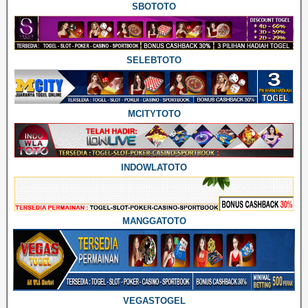
SBOTOTO
SELEBTOTO
MCITYTOTO
INDOWLATOTO
MANGGATOTO
VEGASTOGEL