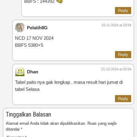
BBFS : 144392
Reply
16-11-2024 at 23:54
Pelatih8G
NCD 17 NOV 2024
BBFS 5380+5
Reply
21-12-2024 at 02:04
Dhan
Tabel paito nya gak lengkap , masa result hari jumat di
tabel Selasa
Reply
Tinggalkan Balasan
Alamat email Anda tidak akan dipublikasikan.
Ruas yang wajib
ditandai
*