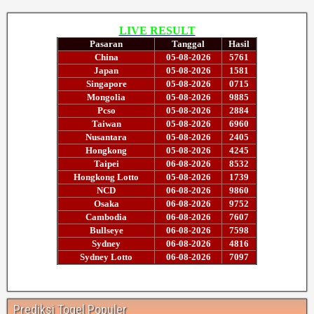
Prediksi Togel Populer