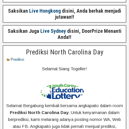
Saksikan
Live Hongkong
disini, Anda berhak menjadi
jutawan!!
Saksikan Juga
Live Sydney
disini, DoorPrize Menanti
Anda!!
Prediksi North Carolina Day
Prediksi
Selamat Siang Togeller!
Selamat Bergabung kembali bersama angkapaito dalam room
Prediksi North Carolina Day
. Untuk kenyamanan dalam
berprediksi, kami melarang adanya posting nomor WA, Web
atau FB. Angkapaito juga tidak pernah menjual prediksi,