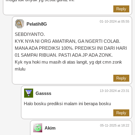
Reply
01-10-2024 at 05:55
Pelatih8G
SEBDIYANTO.
KYK NYA NI ORG AMATIRAN, GA NGERTI COLAB.
MANA ADA PREDIKSI 100%. PREDIKSI INI DARI HARI
01 SAMPAI RIBUAN. PASTI ADA JP ADA ZONK.
Kyk nya hoki mu masih di atas langit, yg dpt cmn zonk
mlulu
Reply
13-10-2024 at 23:31
Gassss
Halo bosku prediksi malam ini berapa bosku
Reply
05-11-2025 at 18:22
Akim