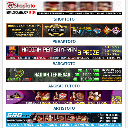
SHOPTOTO
PERAKTOTO
BARCATOTO
ANGKAJITUTOTO
ARTISTOTO