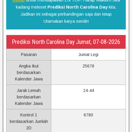
kadang meleset
Prediksi North Carolina Day
kita.
Jadikan ini sebagai perbandingan saja dan tetap
Utamakan karya sendiri
Prediksi North Carolina Day Jumat, 07-08-2026
Pasaran
Jumat Legi
Angka Ikut
25678
berdasarkan
Kalender Jawa
Jarak Lemah
24-44
berdasarkan
Kalender Jawa
Kontrol 1
6780
berdasarkan Jumlah
2D