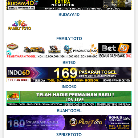
BUDAYA4D
FAMILYTOTO
BET6D
INDO6D
BUAHTOGEL
3PRIZETOTO