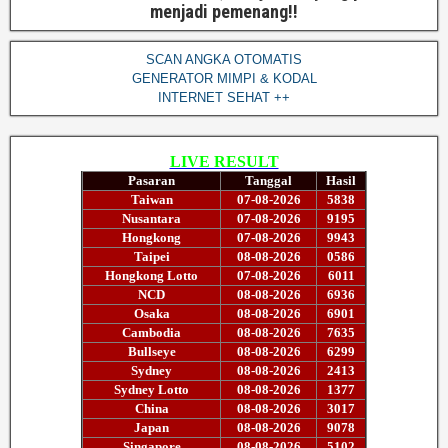
menjadi pemenang!!
SCAN ANGKA OTOMATIS
GENERATOR MIMPI & KODAL
INTERNET SEHAT ++