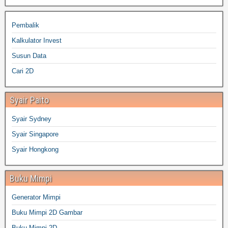
Pembalik
Kalkulator Invest
Susun Data
Cari 2D
Syair Paito
Syair Sydney
Syair Singapore
Syair Hongkong
Buku Mimpi
Generator Mimpi
Buku Mimpi 2D Gambar
Buku Mimpi 2D