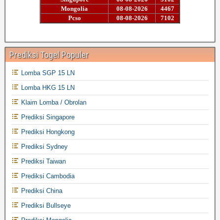
Prediksi Togel Populer
Lomba SGP 15 LN
Lomba HKG 15 LN
Klaim Lomba / Obrolan
Prediksi Singapore
Prediksi Hongkong
Prediksi Sydney
Prediksi Taiwan
Prediksi Cambodia
Prediksi China
Prediksi Bullseye