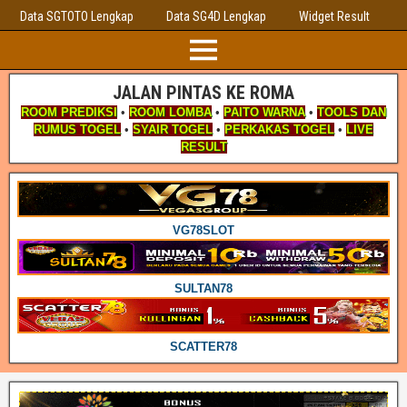
Data SGTOTO Lengkap
Data SG4D Lengkap
Widget Result
JALAN PINTAS KE ROMA
ROOM PREDIKSI
•
ROOM LOMBA
•
PAITO WARNA
•
TOOLS DAN
RUMUS TOGEL
•
SYAIR TOGEL
•
PERKAKAS TOGEL
•
LIVE
RESULT
VG78SLOT
SULTAN78
SCATTER78