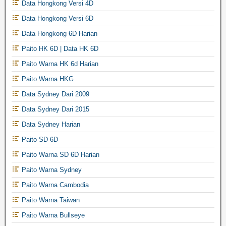
Data Hongkong Versi 4D
Data Hongkong Versi 6D
Data Hongkong 6D Harian
Paito HK 6D | Data HK 6D
Paito Warna HK 6d Harian
Paito Warna HKG
Data Sydney Dari 2009
Data Sydney Dari 2015
Data Sydney Harian
Paito SD 6D
Paito Warna SD 6D Harian
Paito Warna Sydney
Paito Warna Cambodia
Paito Warna Taiwan
Paito Warna Bullseye