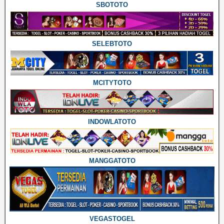
SBOTOTO
SELEBTOTO
MCITYTOTO
INDOWLATOTO
MANGGATOTO
VEGASTOGEL