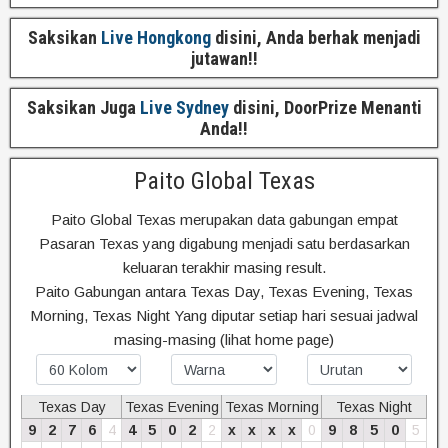
Saksikan
Live Hongkong
disini, Anda berhak menjadi
jutawan!!
Saksikan Juga
Live Sydney
disini, DoorPrize Menanti
Anda!!
Paito Global Texas
Paito Global Texas merupakan data gabungan empat
Pasaran Texas yang digabung menjadi satu berdasarkan
keluaran terakhir masing result.
Paito Gabungan antara Texas Day, Texas Evening, Texas
Morning, Texas Night Yang diputar setiap hari sesuai jadwal
masing-masing (lihat home page)
Texas Day
Texas Evening
Texas Morning
Texas Night
9
2
7
6
4
4
5
0
2
2
x
x
x
x
0
9
8
5
0
5