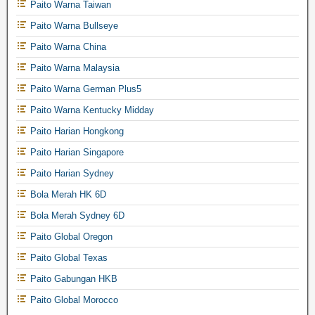
Paito Warna Taiwan
Paito Warna Bullseye
Paito Warna China
Paito Warna Malaysia
Paito Warna German Plus5
Paito Warna Kentucky Midday
Paito Harian Hongkong
Paito Harian Singapore
Paito Harian Sydney
Bola Merah HK 6D
Bola Merah Sydney 6D
Paito Global Oregon
Paito Global Texas
Paito Gabungan HKB
Paito Global Morocco