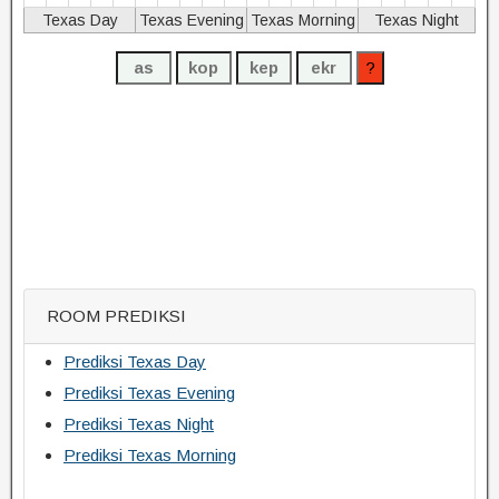
Texas Day
Texas Evening
Texas Morning
Texas Night
ROOM PREDIKSI
Prediksi Texas Day
Prediksi Texas Evening
Prediksi Texas Night
Prediksi Texas Morning