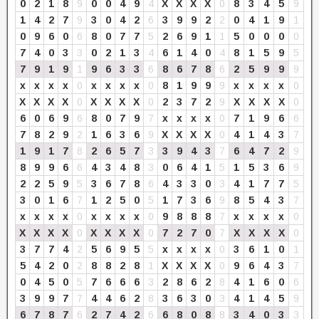
0
2
1
8
9
0
0
4
9
4
X
X
X
X
0
8
3
4
5
9
1
4
2
7
9
3
0
4
2
6
3
9
9
2
2
0
4
1
9
1
0
9
6
0
6
8
0
7
7
5
2
6
9
1
1
5
0
0
0
0
7
4
0
3
3
0
2
1
3
4
6
1
4
0
4
8
1
5
9
5
7
9
1
9
1
9
6
3
3
6
8
6
7
8
6
2
5
9
9
9
x
x
x
x
0
x
x
x
x
0
8
1
9
9
9
x
x
x
x
0
X
X
X
X
0
X
X
X
X
0
2
3
7
2
9
X
X
X
X
0
6
0
6
9
6
8
0
7
9
7
x
x
x
x
0
7
1
9
6
6
7
8
2
9
2
1
6
3
6
9
X
X
X
X
0
4
1
4
3
7
1
9
1
7
8
2
6
5
7
3
3
9
4
3
7
6
4
7
2
9
8
9
9
6
6
4
3
4
8
3
0
6
4
1
5
1
5
3
6
9
2
2
5
9
5
3
6
7
8
6
4
3
3
0
3
4
1
7
7
5
3
0
1
6
7
1
2
5
0
5
1
7
3
6
9
8
5
4
3
7
x
x
x
x
0
x
x
x
x
0
9
8
8
8
7
x
x
x
x
0
X
X
X
X
0
X
X
X
X
0
7
2
7
0
7
X
X
X
X
0
3
7
7
4
2
5
6
9
5
5
x
x
x
x
0
3
6
1
0
1
5
4
2
0
2
8
8
2
8
1
X
X
X
X
0
9
6
4
3
7
0
4
5
0
5
7
6
6
6
3
2
8
6
2
8
4
1
6
0
6
3
9
9
7
7
4
4
6
2
8
3
6
3
0
3
4
1
4
5
9
6
7
8
7
6
2
7
4
2
6
6
8
0
8
8
3
4
0
3
3