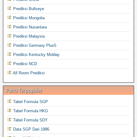
Prediksi Bullseye
Prediksi Mongolia
Prediksi Nusantara
Prediksi Malaysia
Prediksi Germany Plus5
Prediksi Kentucky Midday
Prediksi NCD
All Room Prediksi
Paito Terpopuler
Tabel Formula SGP
Tabel Formula HKG
Tabel Formula SDY
Data SGP Dari 1986