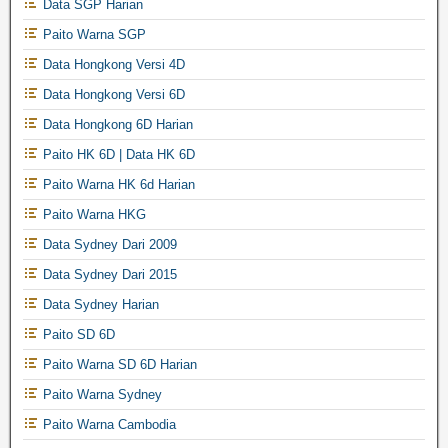
Data SGP Harian
Paito Warna SGP
Data Hongkong Versi 4D
Data Hongkong Versi 6D
Data Hongkong 6D Harian
Paito HK 6D | Data HK 6D
Paito Warna HK 6d Harian
Paito Warna HKG
Data Sydney Dari 2009
Data Sydney Dari 2015
Data Sydney Harian
Paito SD 6D
Paito Warna SD 6D Harian
Paito Warna Sydney
Paito Warna Cambodia