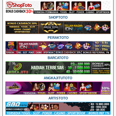
SHOPTOTO
PERAKTOTO
BARCATOTO
ANGKAJITUTOTO
ARTISTOTO