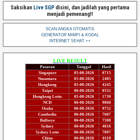
Saksikan
Live SGP
disini, dan jadilah yang pertama
menjadi pemenang!!
SCAN ANGKA OTOMATIS
GENERATOR MIMPI & KODAL
INTERNET SEHAT ++