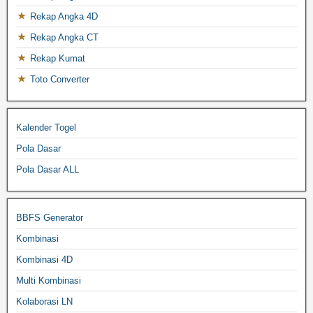
Rekap Angka 4D
Rekap Angka CT
Rekap Kumat
Toto Converter
Kalender Togel
Pola Dasar
Pola Dasar ALL
BBFS Generator
Kombinasi
Kombinasi 4D
Multi Kombinasi
Kolaborasi LN