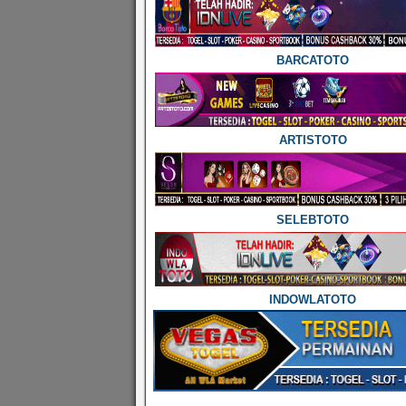
BARCATOTO
ARTISTOTO
SELEBTOTO
INDOWLATOTO