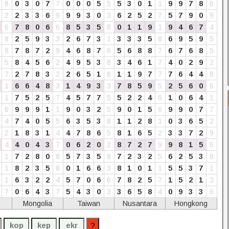
8
0
3
0
7
7
0
0
0
5
5
5
3
0
1
1
9
9
7
8
6
2
2
3
3
6
9
9
9
3
0
3
6
2
5
2
7
5
7
9
0
9
6
7
8
0
6
6
8
5
3
5
8
0
1
1
9
1
9
4
6
7
4
8
2
5
9
3
3
2
6
7
3
1
3
3
3
5
8
6
9
5
9
5
9
7
8
7
2
9
4
6
8
7
6
5
6
8
8
7
6
7
6
8
5
5
8
4
5
6
2
4
9
5
3
8
3
4
6
1
7
4
0
2
9
2
7
2
7
8
3
2
2
6
5
1
6
1
1
9
7
7
7
6
4
4
8
1
6
6
4
8
3
1
4
9
3
3
7
8
5
9
5
2
5
6
0
6
1
7
5
2
5
7
4
5
7
7
5
5
2
2
4
6
1
0
6
4
1
6
9
9
9
1
1
9
0
3
2
5
9
0
1
5
6
9
9
0
7
7
4
7
4
0
5
5
6
3
5
3
8
1
1
2
8
1
0
3
6
5
2
2
1
8
3
1
4
4
7
8
6
5
8
1
6
5
2
3
3
7
2
9
4
4
0
4
3
7
0
6
2
0
2
8
7
2
7
9
9
8
1
5
6
1
7
2
8
0
8
5
7
3
5
8
7
2
3
2
5
6
2
5
3
8
1
8
2
3
5
8
0
1
6
6
3
8
1
0
1
1
5
5
3
7
1
1
6
3
2
2
4
5
7
0
6
6
7
8
2
5
7
1
5
2
1
3
7
0
6
4
3
7
5
4
3
0
3
3
6
5
8
4
0
9
3
3
6
Mongolia
Taiwan
Nusantara
Hongkong