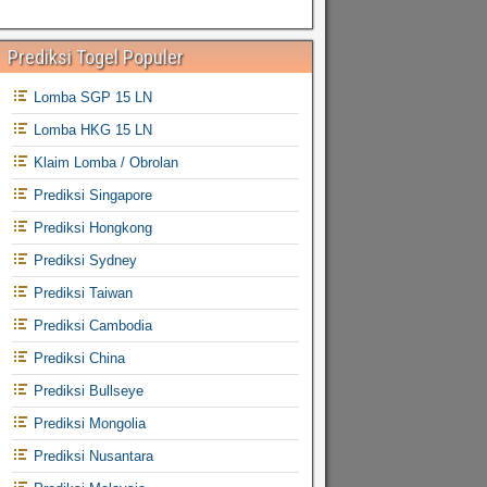
Prediksi Togel Populer
Lomba SGP 15 LN
Lomba HKG 15 LN
Klaim Lomba / Obrolan
Prediksi Singapore
Prediksi Hongkong
Prediksi Sydney
Prediksi Taiwan
Prediksi Cambodia
Prediksi China
Prediksi Bullseye
Prediksi Mongolia
Prediksi Nusantara