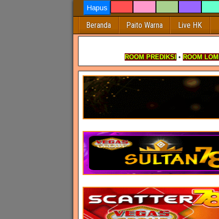
Hapus
Beranda
Paito Warna
Live HK
ROOM PREDIKSI
•
ROOM LOM