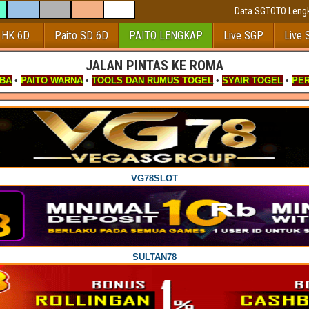
Data SGTOTO Leng
HK 6D
Paito SD 6D
PAITO LENGKAP
Live SGP
Live 
JALAN PINTAS KE ROMA
BA
•
PAITO WARNA
•
TOOLS DAN RUMUS TOGEL
•
SYAIR TOGEL
•
PE
VG78SLOT
SULTAN78