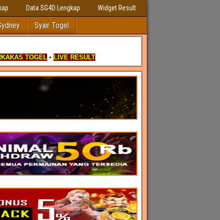
kap
Data SG4D Lengkap
Widget Result
Sydney
Syair Togel
RKAKAS TOGEL
•
LIVE RESULT