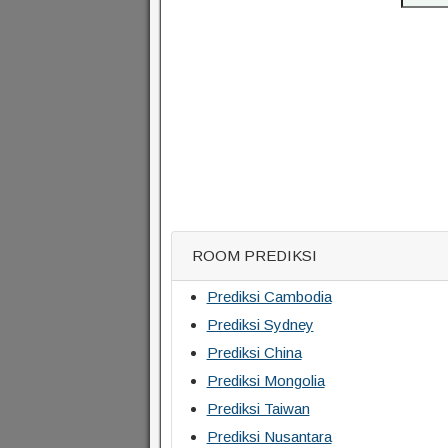
ROOM PREDIKSI
Prediksi Cambodia
Prediksi Sydney
Prediksi China
Prediksi Mongolia
Prediksi Taiwan
Prediksi Nusantara