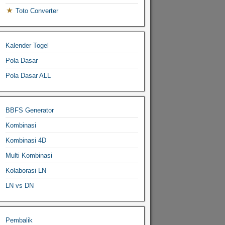
Toto Converter
Kalender Togel
Pola Dasar
Pola Dasar ALL
BBFS Generator
Kombinasi
Kombinasi 4D
Multi Kombinasi
Kolaborasi LN
LN vs DN
Pembalik