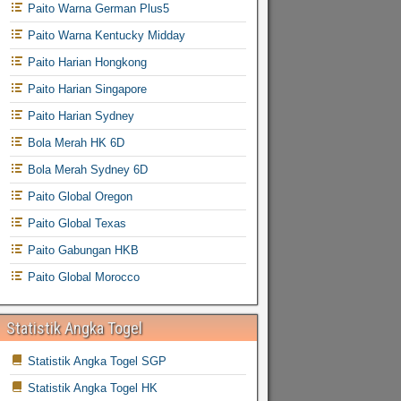
Paito Warna German Plus5
Paito Warna Kentucky Midday
Paito Harian Hongkong
Paito Harian Singapore
Paito Harian Sydney
Bola Merah HK 6D
Bola Merah Sydney 6D
Paito Global Oregon
Paito Global Texas
Paito Gabungan HKB
Paito Global Morocco
Statistik Angka Togel
Statistik Angka Togel SGP
Statistik Angka Togel HK