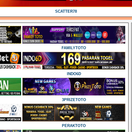
SCATTER78
FAMILYTOTO
INDO6D
3PRIZETOTO
PERAKTOTO