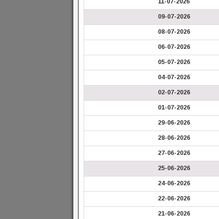
11-07-2026
09-07-2026
08-07-2026
06-07-2026
05-07-2026
04-07-2026
02-07-2026
01-07-2026
29-06-2026
28-06-2026
27-06-2026
25-06-2026
24-06-2026
22-06-2026
21-06-2026