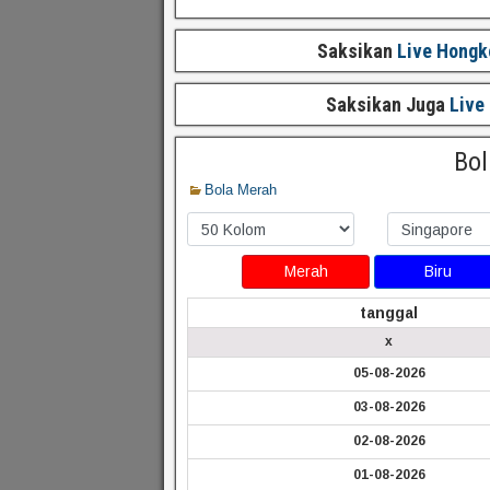
Saksikan
Live Hongk
Saksikan Juga
Live
Bol
Bola Merah
Merah
Biru
tanggal
x
05-08-2026
03-08-2026
02-08-2026
01-08-2026