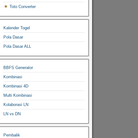
Toto Converter
Kalender Togel
Pola Dasar
Pola Dasar ALL
BBFS Generator
Kombinasi
Kombinasi 4D
Multi Kombinasi
Kolaborasi LN
LN vs DN
Pembalik