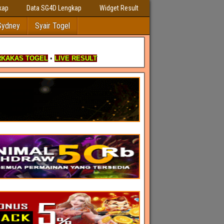
kap
Data SG4D Lengkap
Widget Result
Sydney
Syair Togel
RKAKAS TOGEL
•
LIVE RESULT