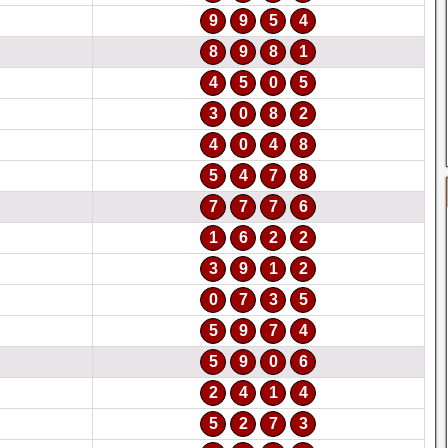
9
9
5
4
8
9
8
1
4
5
0
5
3
0
8
2
4
0
4
8
5
4
7
8
7
7
7
6
1
6
2
2
3
9
1
2
0
7
3
5
5
9
7
4
5
9
0
6
2
4
1
4
5
2
7
3