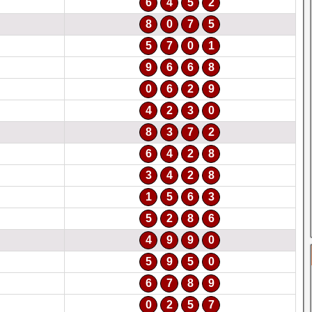
6
4
5
2
8
0
7
5
5
7
0
1
9
6
6
8
0
6
2
9
4
2
3
0
8
3
7
2
6
4
2
8
3
4
2
8
1
5
6
3
5
2
8
6
4
9
9
0
5
9
5
0
6
7
8
9
0
2
5
7