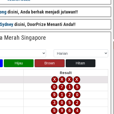
ong
disini, Anda berhak menjadi jutawan!!
 Sydney
disini, DoorPrize Menanti Anda!!
a Merah Singapore
Hijau
Brown
Hitam
Result
X
X
X
X
0
7
1
5
9
1
2
0
3
0
5
2
5
9
6
4