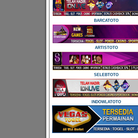
BARCATOTO
ARTISTOTO
SELEBTOTO
INDOWLATOTO