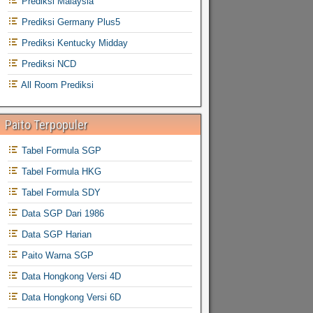
Prediksi Malaysia
Prediksi Germany Plus5
Prediksi Kentucky Midday
Prediksi NCD
All Room Prediksi
Paito Terpopuler
Tabel Formula SGP
Tabel Formula HKG
Tabel Formula SDY
Data SGP Dari 1986
Data SGP Harian
Paito Warna SGP
Data Hongkong Versi 4D
Data Hongkong Versi 6D