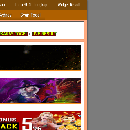
kap
Data SG4D Lengkap
Widget Result
Sydney
Syair Togel
RKAKAS TOGEL
•
LIVE RESULT