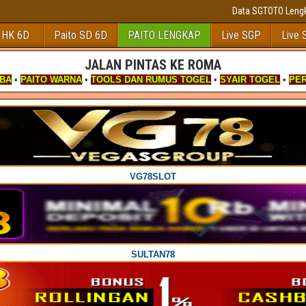
Data SGTOTO Leng
HK 6D
Paito SD 6D
PAITO LENGKAP
Live SGP
Live 
JALAN PINTAS KE ROMA
BA
•
PAITO WARNA
•
TOOLS DAN RUMUS TOGEL
•
SYAIR TOGEL
•
PE
VG78SLOT
SULTAN78