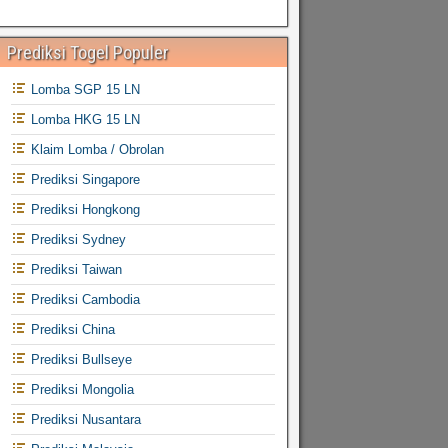
Prediksi Togel Populer
Lomba SGP 15 LN
Lomba HKG 15 LN
Klaim Lomba / Obrolan
Prediksi Singapore
Prediksi Hongkong
Prediksi Sydney
Prediksi Taiwan
Prediksi Cambodia
Prediksi China
Prediksi Bullseye
Prediksi Mongolia
Prediksi Nusantara