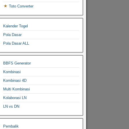
Toto Converter
Kalender Togel
Pola Dasar
Pola Dasar ALL
BBFS Generator
Kombinasi
Kombinasi 4D
Multi Kombinasi
Kolaborasi LN
LN vs DN
Pembalik