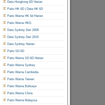
Data Hongkong 6D Harian
Paito HK 6D | Data HK 6D
Paito Warna HK 6d Harian
Paito Warna HKG
Data Sydney Dari 2009
Data Sydney Dari 2015
Data Sydney Harian
Paito SD 6D
Paito Warna SD 6D Harian
Paito Warna Sydney
Paito Warna Cambodia
Paito Warna Taiwan
Paito Warna Bullseye
Paito Warna China
Paito Warna Malaysia