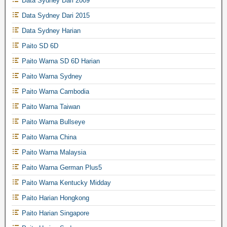
Data Sydney Dari 2009
Data Sydney Dari 2015
Data Sydney Harian
Paito SD 6D
Paito Warna SD 6D Harian
Paito Warna Sydney
Paito Warna Cambodia
Paito Warna Taiwan
Paito Warna Bullseye
Paito Warna China
Paito Warna Malaysia
Paito Warna German Plus5
Paito Warna Kentucky Midday
Paito Harian Hongkong
Paito Harian Singapore