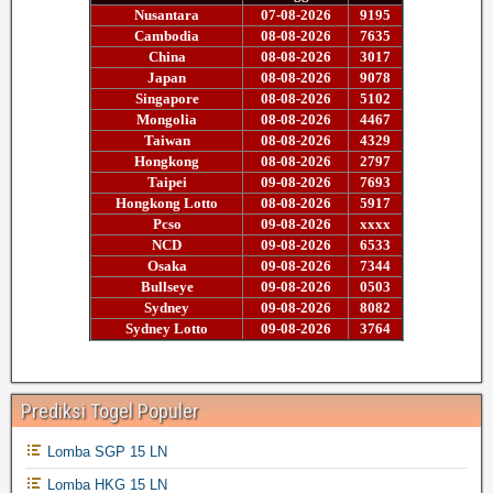
Prediksi Togel Populer
Lomba SGP 15 LN
Lomba HKG 15 LN