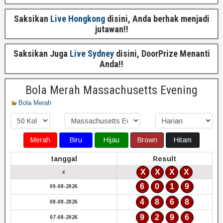
Saksikan
Live Hongkong
disini, Anda berhak menjadi
jutawan!!
Saksikan Juga
Live Sydney
disini, DoorPrize Menanti
Anda!!
Bola Merah Massachusetts Evening
Bola Merah
Merah
Biru
Hijau
Brown
Hitam
tanggal
Result
X
X
X
X
x
6
0
1
9
09-08-2026
4
8
6
8
08-08-2026
9
2
9
6
07-08-2026