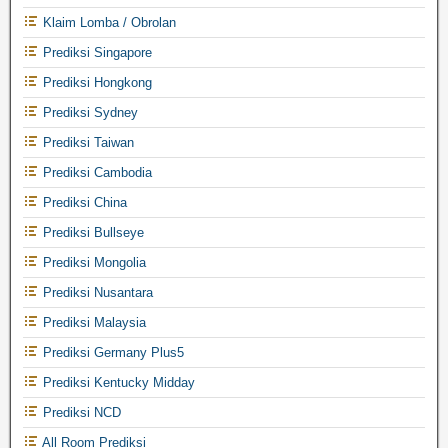
Klaim Lomba / Obrolan
Prediksi Singapore
Prediksi Hongkong
Prediksi Sydney
Prediksi Taiwan
Prediksi Cambodia
Prediksi China
Prediksi Bullseye
Prediksi Mongolia
Prediksi Nusantara
Prediksi Malaysia
Prediksi Germany Plus5
Prediksi Kentucky Midday
Prediksi NCD
All Room Prediksi