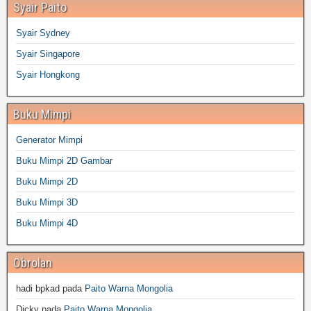
Syair Paito
Syair Sydney
Syair Singapore
Syair Hongkong
Buku Mimpi
Generator Mimpi
Buku Mimpi 2D Gambar
Buku Mimpi 2D
Buku Mimpi 3D
Buku Mimpi 4D
Obrolan
hadi bpkad
pada
Paito Warna Mongolia
Dicky
pada
Paito Warna Mongolia