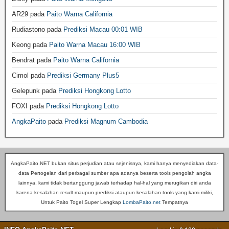
AR29
pada
Paito Warna California
Rudiastono
pada
Prediksi Macau 00:01 WIB
Keong
pada
Paito Warna Macau 16:00 WIB
Bendrat
pada
Paito Warna California
Cimol
pada
Prediksi Germany Plus5
Gelepunk
pada
Prediksi Hongkong Lotto
FOXI
pada
Prediksi Hongkong Lotto
AngkaPaito
pada
Prediksi Magnum Cambodia
AngkaPaito.NET bukan situs perjudian atau sejenisnya, kami hanya menyediakan data-
data Pertogelan dari perbagai sumber apa adanya beserta tools pengolah angka
lainnya, kami tidak bertanggung jawab terhadap hal-hal yang merugikan diri anda
karena kesalahan result maupun prediksi ataupun kesalahan tools yang kami miliki,
Untuk Paito Togel Super Lengkap
LombaPaito.net
Tempatnya