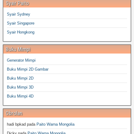
Syair Paito
Syair Sydney
Syair Singapore
Syair Hongkong
Buku Mimpi
Generator Mimpi
Buku Mimpi 2D Gambar
Buku Mimpi 2D
Buku Mimpi 3D
Buku Mimpi 4D
Obrolan
hadi bpkad
pada
Paito Warna Mongolia
Dicky
pada
Paito Warna Mongolia