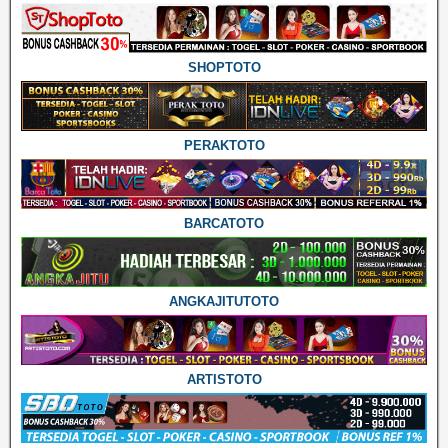
SHOPTOTO
PERAKTOTO
BARCATOTO
ANGKAJITUTOTO
ARTISTOTO