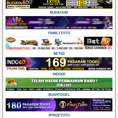
BUDAYA4D
FAMILYTOTO
BET6D
INDO6D
BUAHTOGEL
3PRIZETOTO