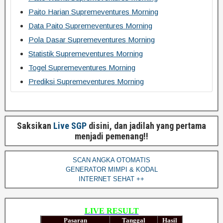
Paito Harian Supremeventures Morning
Data Paito Supremeventures Morning
Pola Dasar Supremeventures Morning
Statistik Supremeventures Morning
Togel Supremeventures Morning
Prediksi Supremeventures Morning
Saksikan
Live SGP
disini, dan jadilah yang pertama
menjadi pemenang!!
SCAN ANGKA OTOMATIS
GENERATOR MIMPI & KODAL
INTERNET SEHAT ++