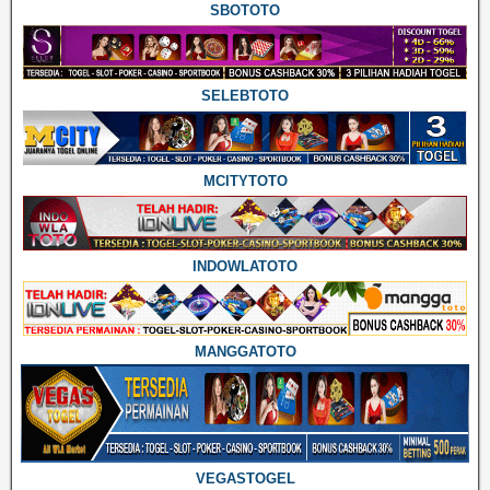
SBOTOTO
SELEBTOTO
MCITYTOTO
INDOWLATOTO
MANGGATOTO
VEGASTOGEL