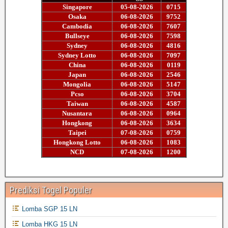
Prediksi Togel Populer
Lomba SGP 15 LN
Lomba HKG 15 LN