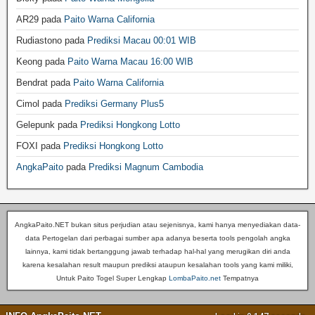
AR29
pada
Paito Warna California
Rudiastono
pada
Prediksi Macau 00:01 WIB
Keong
pada
Paito Warna Macau 16:00 WIB
Bendrat
pada
Paito Warna California
Cimol
pada
Prediksi Germany Plus5
Gelepunk
pada
Prediksi Hongkong Lotto
FOXI
pada
Prediksi Hongkong Lotto
AngkaPaito
pada
Prediksi Magnum Cambodia
AngkaPaito.NET bukan situs perjudian atau sejenisnya, kami hanya menyediakan data-
data Pertogelan dari perbagai sumber apa adanya beserta tools pengolah angka
lainnya, kami tidak bertanggung jawab terhadap hal-hal yang merugikan diri anda
karena kesalahan result maupun prediksi ataupun kesalahan tools yang kami miliki,
Untuk Paito Togel Super Lengkap
LombaPaito.net
Tempatnya