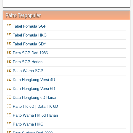
Paito Terpopuler
Tabel Formula SGP
Tabel Formula HKG
Tabel Formula SDY
Data SGP Dari 1986
Data SGP Harian
Paito Warna SGP
Data Hongkong Versi 4D
Data Hongkong Versi 6D
Data Hongkong 6D Harian
Paito HK 6D | Data HK 6D
Paito Warna HK 6d Harian
Paito Warna HKG