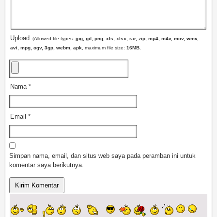
Upload
(Allowed file types:
jpg, gif, png, xls, xlsx, rar, zip, mp4, m4v, mov, wmv,
avi, mpg, ogv, 3gp, webm, apk
, maximum file size:
16MB.
Nama
*
Email
*
Simpan nama, email, dan situs web saya pada peramban ini untuk
komentar saya berikutnya.