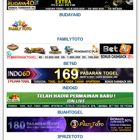
BUDAYA4D
FAMILYTOTO
BET6D
INDO6D
BUAHTOGEL
3PRIZETOTO