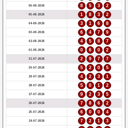
8
5
3
2
06-08-2026
1
8
3
2
05-08-2026
3
1
6
8
04-08-2026
6
4
7
9
03-08-2026
4
5
8
7
02-08-2026
0
6
0
2
01-08-2026
2
9
7
7
31-07-2026
5
2
0
5
30-07-2026
4
2
3
1
29-07-2026
5
0
1
2
28-07-2026
9
2
3
5
27-07-2026
7
8
6
2
26-07-2026
6
0
0
4
25-07-2026
7
2
1
3
24-07-2026