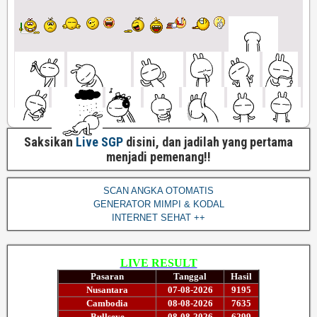
Saksikan
Live SGP
disini, dan jadilah yang pertama
menjadi pemenang!!
SCAN ANGKA OTOMATIS
GENERATOR MIMPI & KODAL
INTERNET SEHAT ++