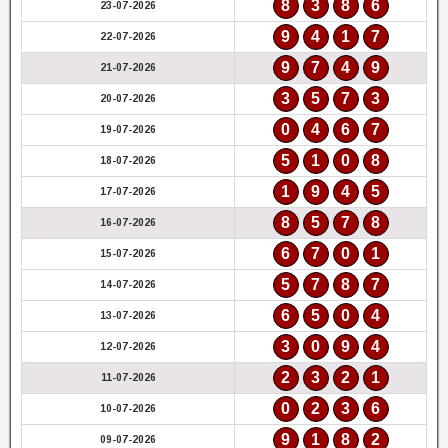
8
3
8
6
23-07-2026
9
4
1
7
22-07-2026
9
7
4
9
21-07-2026
3
5
7
3
20-07-2026
0
4
6
7
19-07-2026
5
1
0
8
18-07-2026
1
9
4
5
17-07-2026
8
5
7
8
16-07-2026
6
7
0
1
15-07-2026
5
7
8
7
14-07-2026
6
5
0
4
13-07-2026
3
0
9
4
12-07-2026
2
3
2
1
11-07-2026
0
2
3
6
10-07-2026
9
1
8
2
09-07-2026