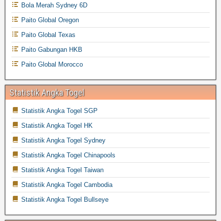
Bola Merah Sydney 6D
Paito Global Oregon
Paito Global Texas
Paito Gabungan HKB
Paito Global Morocco
Statistik Angka Togel
Statistik Angka Togel SGP
Statistik Angka Togel HK
Statistik Angka Togel Sydney
Statistik Angka Togel Chinapools
Statistik Angka Togel Taiwan
Statistik Angka Togel Cambodia
Statistik Angka Togel Bullseye