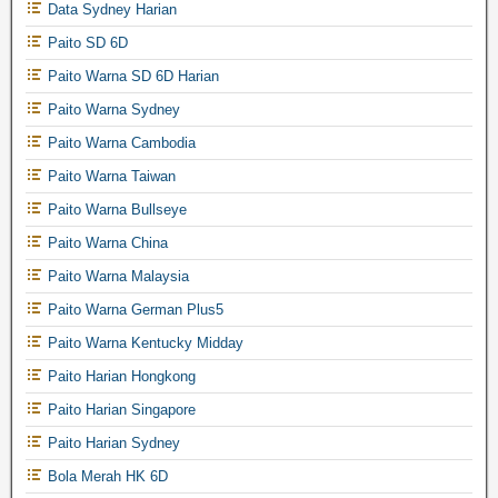
Data Sydney Harian
Paito SD 6D
Paito Warna SD 6D Harian
Paito Warna Sydney
Paito Warna Cambodia
Paito Warna Taiwan
Paito Warna Bullseye
Paito Warna China
Paito Warna Malaysia
Paito Warna German Plus5
Paito Warna Kentucky Midday
Paito Harian Hongkong
Paito Harian Singapore
Paito Harian Sydney
Bola Merah HK 6D