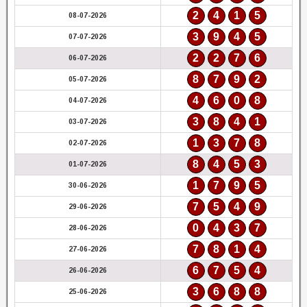
2
4
1
5
08-07-2026
3
9
4
5
07-07-2026
2
2
7
6
06-07-2026
8
7
9
2
05-07-2026
4
6
0
8
04-07-2026
3
8
4
1
03-07-2026
1
3
7
8
02-07-2026
8
4
5
3
01-07-2026
1
7
9
5
30-06-2026
7
5
4
9
29-06-2026
0
4
3
7
28-06-2026
7
8
1
4
27-06-2026
6
7
5
4
26-06-2026
3
6
8
8
25-06-2026