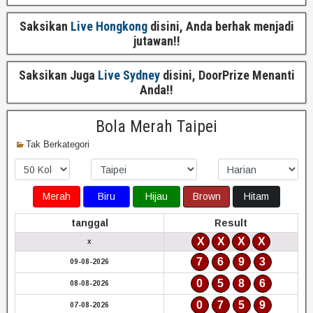
Saksikan
Live Hongkong
disini, Anda berhak menjadi
jutawan!!
Saksikan Juga
Live Sydney
disini, DoorPrize Menanti
Anda!!
Bola Merah Taipei
Tak Berkategori
Merah
Biru
Hijau
Brown
Hitam
tanggal
Result
X
X
X
X
x
7
6
9
3
09-08-2026
0
5
8
6
08-08-2026
0
7
5
9
07-08-2026