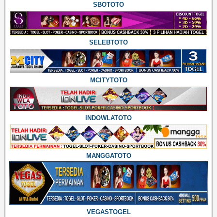
SBOTOTO
SELEBTOTO
MCITYTOTO
INDOWLATOTO
MANGGATOTO
VEGASTOGEL