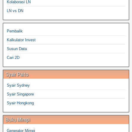
Kolaborasi LN
LN vs DN
Pembalik
Kalkulator Invest
Susun Data
Cari 2D
Syair Paito
Syair Sydney
Syair Singapore
Syair Hongkong
Buku Mimpi
Generator Mimpi