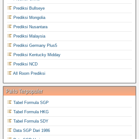
Prediksi Bullseye
Prediksi Mongolia
Prediksi Nusantara
Prediksi Malaysia
Prediksi Germany Plus5
Prediksi Kentucky Midday
Prediksi NCD
All Room Prediksi
Paito Terpopuler
Tabel Formula SGP
Tabel Formula HKG
Tabel Formula SDY
Data SGP Dari 1986