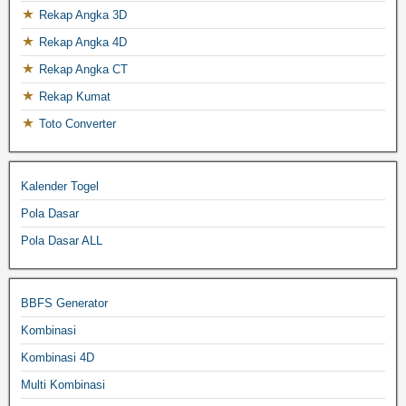
Rekap Angka 3D
Rekap Angka 4D
Rekap Angka CT
Rekap Kumat
Toto Converter
Kalender Togel
Pola Dasar
Pola Dasar ALL
BBFS Generator
Kombinasi
Kombinasi 4D
Multi Kombinasi