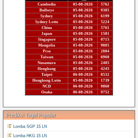
Prediksi Togel Populer
Lomba SGP 15 LN
Lomba HKG 15 LN