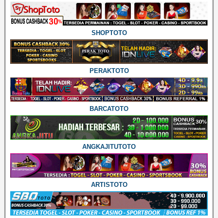
SHOPTOTO
PERAKTOTO
BARCATOTO
ANGKAJITUTOTO
ARTISTOTO