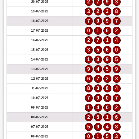
2
7
9
3
20-07-2026
3
2
3
8
19-07-2026
7
0
9
7
18-07-2026
0
1
6
2
17-07-2026
2
7
1
4
16-07-2026
3
5
6
0
15-07-2026
1
3
9
5
14-07-2026
9
4
5
9
13-07-2026
6
7
2
3
12-07-2026
8
3
8
4
11-07-2026
7
9
0
7
10-07-2026
1
4
0
2
09-07-2026
2
5
1
6
08-07-2026
5
9
4
8
07-07-2026
0
1
5
3
06-07-2026