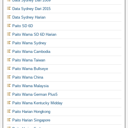
Data Sydney Dari 2009
Data Sydney Dari 2015
Data Sydney Harian
Paito SD 6D
Paito Warna SD 6D Harian
Paito Warna Sydney
Paito Warna Cambodia
Paito Warna Taiwan
Paito Warna Bullseye
Paito Warna China
Paito Warna Malaysia
Paito Warna German Plus5
Paito Warna Kentucky Midday
Paito Harian Hongkong
Paito Harian Singapore