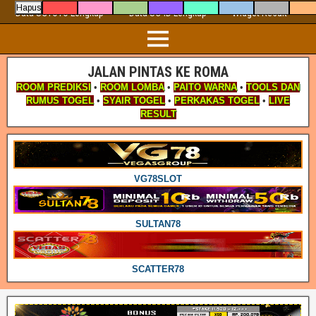
Hapus
Data SGTOTO Lengkap
Data SG4D Lengkap
Widget Result
JALAN PINTAS KE ROMA
ROOM PREDIKSI
•
ROOM LOMBA
•
PAITO WARNA
•
TOOLS DAN
RUMUS TOGEL
•
SYAIR TOGEL
•
PERKAKAS TOGEL
•
LIVE
RESULT
VG78SLOT
SULTAN78
SCATTER78