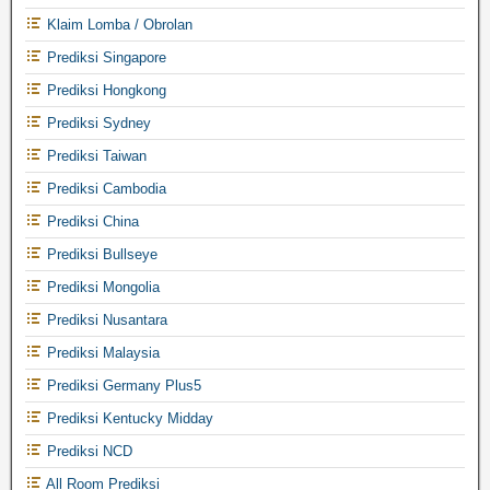
Klaim Lomba / Obrolan
Prediksi Singapore
Prediksi Hongkong
Prediksi Sydney
Prediksi Taiwan
Prediksi Cambodia
Prediksi China
Prediksi Bullseye
Prediksi Mongolia
Prediksi Nusantara
Prediksi Malaysia
Prediksi Germany Plus5
Prediksi Kentucky Midday
Prediksi NCD
All Room Prediksi