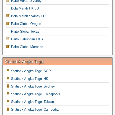
Paito Harian Sydney
Bola Merah HK 6D
Bola Merah Sydney 6D
Paito Global Oregon
Paito Global Texas
Paito Gabungan HKB
Paito Global Morocco
Statistik Angka Togel
Statistik Angka Togel SGP
Statistik Angka Togel HK
Statistik Angka Togel Sydney
Statistik Angka Togel Chinapools
Statistik Angka Togel Taiwan
Statistik Angka Togel Cambodia