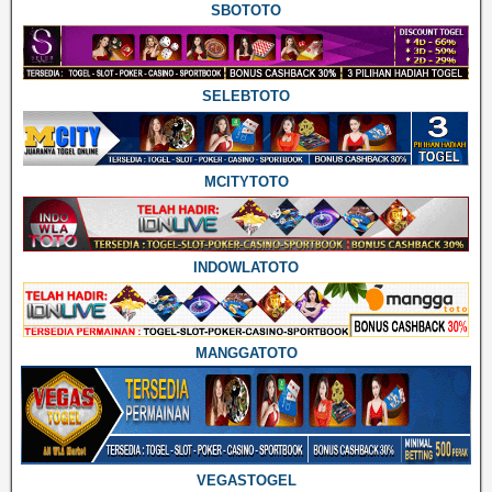
SBOTOTO
SELEBTOTO
MCITYTOTO
INDOWLATOTO
MANGGATOTO
VEGASTOGEL