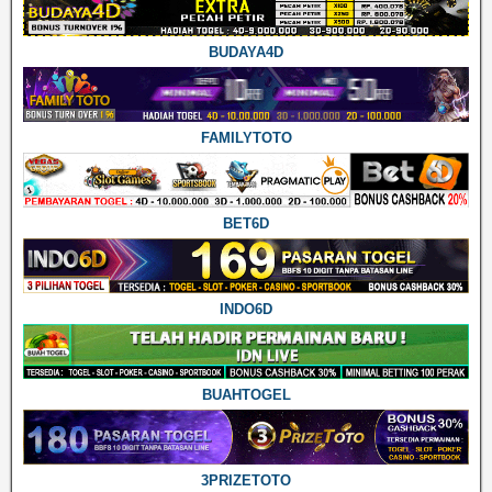
BUDAYA4D
FAMILYTOTO
BET6D
INDO6D
BUAHTOGEL
3PRIZETOTO