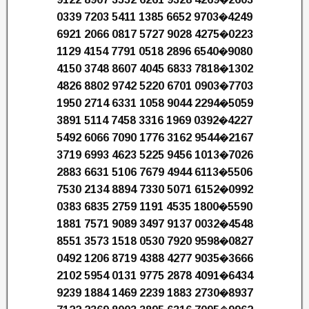
0339 7203 5411 1385 6652 9703�4249
6921 2066 0817 5727 9028 4275�0223
1129 4154 7791 0518 2896 6540�9080
4150 3748 8607 4045 6833 7818�1302
4826 8802 9742 5220 6701 0903�7703
1950 2714 6331 1058 9044 2294�5059
3891 5114 7458 3316 1969 0392�4227
5492 6066 7090 1776 3162 9544�2167
3719 6993 4623 5225 9456 1013�7026
2883 6631 5106 7679 4944 6113�5506
7530 2134 8894 7330 5071 6152�0992
0383 6835 2759 1191 4535 1800�5590
1881 7571 9089 3497 9137 0032�4548
8551 3573 1518 0530 7920 9598�0827
0492 1206 8719 4388 4277 9035�3666
2102 5954 0131 9775 2878 4091�6434
9239 1884 1469 2239 1883 2730�8937