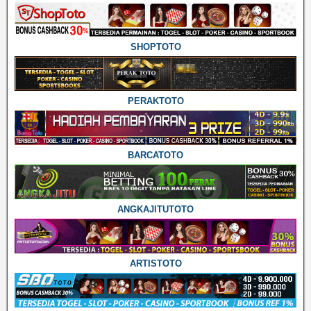
SHOPTOTO
PERAKTOTO
BARCATOTO
ANGKAJITUTOTO
ARTISTOTO