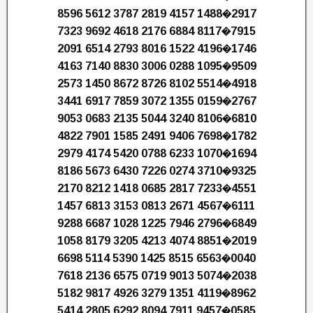
8596 5612 3787 2819 4157 1488�2917
7323 9692 4618 2176 6884 8117�7915
2091 6514 2793 8016 1522 4196�1746
4163 7140 8830 3006 0288 1095�9509
2573 1450 8672 8726 8102 5514�4918
3441 6917 7859 3072 1355 0159�2767
9053 0683 2135 5044 3240 8106�6810
4822 7901 1585 2491 9406 7698�1782
2979 4174 5420 0788 6233 1070�1694
8186 5673 6430 7226 0274 3710�9325
2170 8212 1418 0685 2817 7233�4551
1457 6813 3153 0813 2671 4567�6111
9288 6687 1028 1225 7946 2796�6849
1058 8179 3205 4213 4074 8851�2019
6698 5114 5390 1425 8515 6563�0040
7618 2136 6575 0719 9013 5074�2038
5182 9817 4926 3279 1351 4119�8962
5414 2805 6292 8094 7911 9457�0585