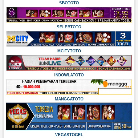
SBOTOTO
SELEBTOTO
MCITYTOTO
INDOWLATOTO
MANGGATOTO
VEGASTOGEL