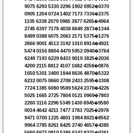
9075 6293 5330 2296 1902 0952�0370
0905 1204 0724 1402 7173 7336�2375
1105 6338 2079 0985 3877 6265�4964
2745 6397 7178 4038 6649 2873�1344
8499 0388 6075 2063 2171 5375�1276
2866 9001 4512 3192 1010 8914�4921
5474 0156 8804 4470 5952 0940�3764
6249 7193 6229 8433 9019 3825�2036
4200 2115 8812 4107 1682 4358�0876
1650 5301 3400 1844 8636 4870�5322
6232 0075 0660 2708 2433 2595�3308
7724 1385 6080 9589 5624 2370�4226
5025 1665 2725 7804 0121 0969�7803
2260 3116 2296 5349 1430 6945�9580
0034 4642 4211 7477 3783 7025�2978
9471 0700 1225 4801 1984 8021�8562
9964 3785 8261 8425 2740 4657�4385
5660 6973 0810 5386 6343 8221�0361