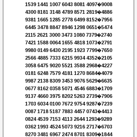
1539 1441 1007 6043 8081 4097�9008
4300 8181 3148 4789 8571 2819�4886
9381 1665 1285 2778 6499 8152�7956
6445 3478 8847 8946 1298 0651�5474
2115 2621 3000 3473 1080 7379�2740
7421 1588 0064 1655 4818 1073�2791
9980 0149 6430 2195 1923 7799�7650
2566 4885 7333 6215 9934 4352�2105
3058 6475 9020 5521 3588 2968�4227
0181 6248 7579 4181 1270 8684�4079
9987 2138 8309 3453 9076 5629�6635
0677 8162 0358 5071 4546 6883�1709
9137 4660 3975 8202 5263 2739�7906
1703 6034 0100 7672 9754 9287�7239
0087 1718 5187 7883 4457 0743�4413
0824 4539 7153 4113 2644 1293�9289
0362 1993 4524 5073 9216 2717�6703
8270 3481 6967 2474 8701 8309�1844