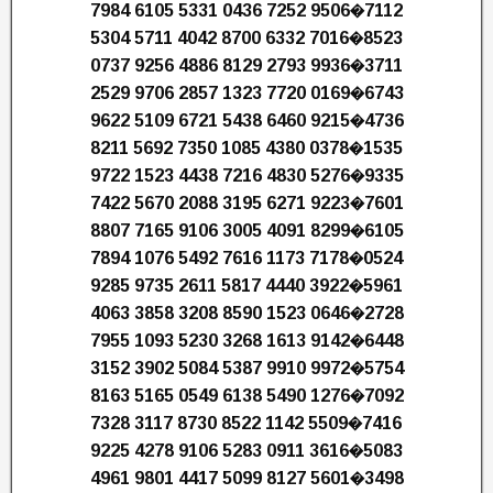
7984 6105 5331 0436 7252 9506�7112
5304 5711 4042 8700 6332 7016�8523
0737 9256 4886 8129 2793 9936�3711
2529 9706 2857 1323 7720 0169�6743
9622 5109 6721 5438 6460 9215�4736
8211 5692 7350 1085 4380 0378�1535
9722 1523 4438 7216 4830 5276�9335
7422 5670 2088 3195 6271 9223�7601
8807 7165 9106 3005 4091 8299�6105
7894 1076 5492 7616 1173 7178�0524
9285 9735 2611 5817 4440 3922�5961
4063 3858 3208 8590 1523 0646�2728
7955 1093 5230 3268 1613 9142�6448
3152 3902 5084 5387 9910 9972�5754
8163 5165 0549 6138 5490 1276�7092
7328 3117 8730 8522 1142 5509�7416
9225 4278 9106 5283 0911 3616�5083
4961 9801 4417 5099 8127 5601�3498