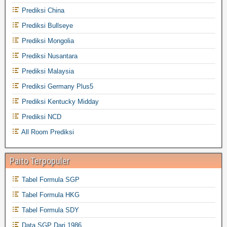
Prediksi China
Prediksi Bullseye
Prediksi Mongolia
Prediksi Nusantara
Prediksi Malaysia
Prediksi Germany Plus5
Prediksi Kentucky Midday
Prediksi NCD
All Room Prediksi
Paito Terpopuler
Tabel Formula SGP
Tabel Formula HKG
Tabel Formula SDY
Data SGP Dari 1986