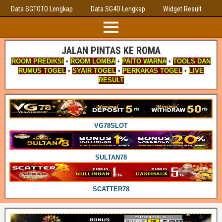
Data SGTOTO Lengkap
Data SG4D Lengkap
Widget Result
JALAN PINTAS KE ROMA
ROOM PREDIKSI
•
ROOM LOMBA
•
PAITO WARNA
•
TOOLS DAN
RUMUS TOGEL
•
SYAIR TOGEL
•
PERKAKAS TOGEL
•
LIVE
RESULT
VG78SLOT
SULTAN78
SCATTER78