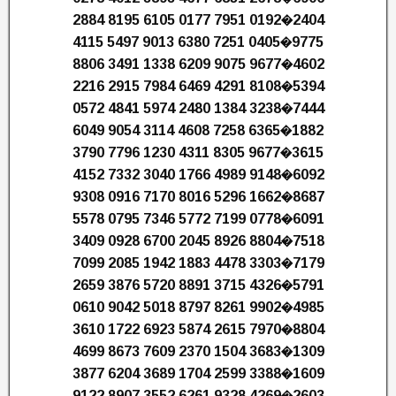
2884 8195 6105 0177 7951 0192�2404
4115 5497 9013 6380 7251 0405�9775
8806 3491 1338 6209 9075 9677�4602
2216 2915 7984 6469 4291 8108�5394
0572 4841 5974 2480 1384 3238�7444
6049 9054 3114 4608 7258 6365�1882
3790 7796 1230 4311 8305 9677�3615
4152 7332 3040 1766 4989 9148�6092
9308 0916 7170 8016 5296 1662�8687
5578 0795 7346 5772 7199 0778�6091
3409 0928 6700 2045 8926 8804�7518
7099 2085 1942 1883 4478 3303�7179
2659 3876 5720 8891 3715 4326�5791
0610 9042 5018 8797 8261 9902�4985
3610 1722 6923 5874 2615 7970�8804
4699 8673 7609 2370 1504 3683�1309
3877 6204 3689 1704 2599 3388�1609
9122 8907 3552 6261 9328 4269�2603