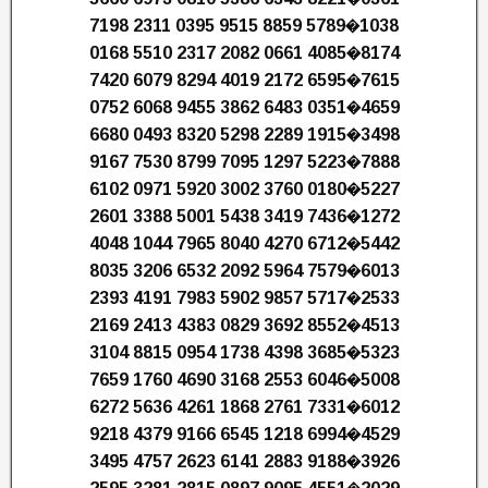
7198 2311 0395 9515 8859 5789�1038
0168 5510 2317 2082 0661 4085�8174
7420 6079 8294 4019 2172 6595�7615
0752 6068 9455 3862 6483 0351�4659
6680 0493 8320 5298 2289 1915�3498
9167 7530 8799 7095 1297 5223�7888
6102 0971 5920 3002 3760 0180�5227
2601 3388 5001 5438 3419 7436�1272
4048 1044 7965 8040 4270 6712�5442
8035 3206 6532 2092 5964 7579�6013
2393 4191 7983 5902 9857 5717�2533
2169 2413 4383 0829 3692 8552�4513
3104 8815 0954 1738 4398 3685�5323
7659 1760 4690 3168 2553 6046�5008
6272 5636 4261 1868 2761 7331�6012
9218 4379 9166 6545 1218 6994�4529
3495 4757 2623 6141 2883 9188�3926