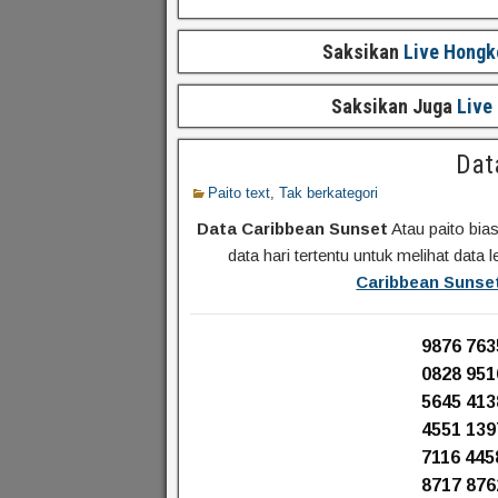
Saksikan
Live Hongk
Saksikan Juga
Live
Dat
Paito text
,
Tak berkategori
Data Caribbean Sunset
Atau paito bia
data hari tertentu untuk melihat data
Caribbean Sunse
9876 763
0828 951
5645 413
4551 139
7116 445
8717 876