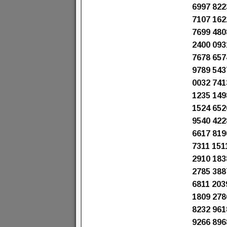
6997 822
7107 162
7699 480
2400 093
7678 657
9789 543
0032 741
1235 149
1524 652
9540 422
6617 819
7311 151
2910 183
2785 388
6811 203
1809 278
8232 961
9266 896