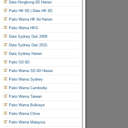
Data Hongkong 6D Harian
Paito HK 6D | Data HK 6D
Paito Warna HK 6d Harian
Paito Warna HKG
Data Sydney Dari 2009
Data Sydney Dari 2015
Data Sydney Harian
Paito SD 6D
Paito Warna SD 6D Harian
Paito Warna Sydney
Paito Warna Cambodia
Paito Warna Taiwan
Paito Warna Bullseye
Paito Warna China
Paito Warna Malaysia