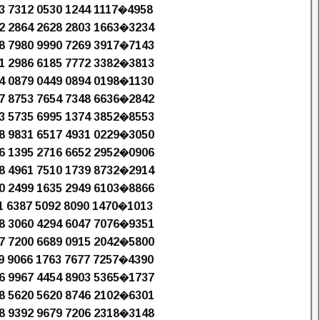
3 7312 0530 1244 1117�4958
2 2864 2628 2803 1663�3234
8 7980 9990 7269 3917�7143
1 2986 6185 7772 3382�3813
4 0879 0449 0894 0198�1130
7 8753 7654 7348 6636�2842
3 5735 6995 1374 3852�8553
8 9831 6517 4931 0229�3050
6 1395 2716 6652 2952�0906
8 4961 7510 1739 8732�2914
0 2499 1635 2949 6103�8866
1 6387 5092 8090 1470�1013
8 3060 4294 6047 7076�9351
7 7200 6689 0915 2042�5800
9 9066 1763 7677 7257�4390
6 9967 4454 8903 5365�1737
8 5620 5620 8746 2102�6301
8 9392 9679 7206 2318�3148