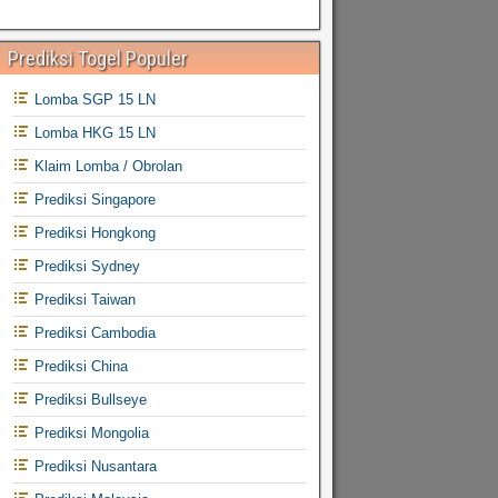
Prediksi Togel Populer
Lomba SGP 15 LN
Lomba HKG 15 LN
Klaim Lomba / Obrolan
Prediksi Singapore
Prediksi Hongkong
Prediksi Sydney
Prediksi Taiwan
Prediksi Cambodia
Prediksi China
Prediksi Bullseye
Prediksi Mongolia
Prediksi Nusantara