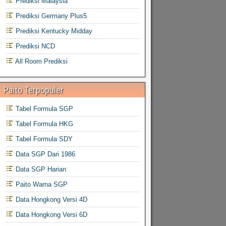
Prediksi Malaysia
Prediksi Germany Plus5
Prediksi Kentucky Midday
Prediksi NCD
All Room Prediksi
Paito Terpopuler
Tabel Formula SGP
Tabel Formula HKG
Tabel Formula SDY
Data SGP Dari 1986
Data SGP Harian
Paito Warna SGP
Data Hongkong Versi 4D
Data Hongkong Versi 6D