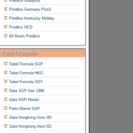
Prediksi Malaysia
Prediksi Germany Plus5
Prediksi Kentucky Midday
Prediksi NCD
All Room Prediksi
Paito Terpopuler
Tabel Formula SGP
Tabel Formula HKG
Tabel Formula SDY
Data SGP Dari 1986
Data SGP Harian
Paito Warna SGP
Data Hongkong Versi 4D
Data Hongkong Versi 6D