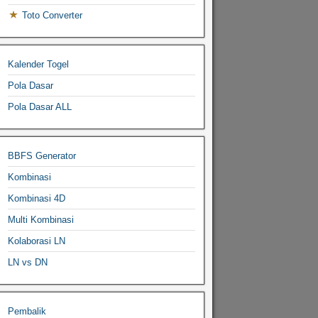
Toto Converter
Kalender Togel
Pola Dasar
Pola Dasar ALL
BBFS Generator
Kombinasi
Kombinasi 4D
Multi Kombinasi
Kolaborasi LN
LN vs DN
Pembalik