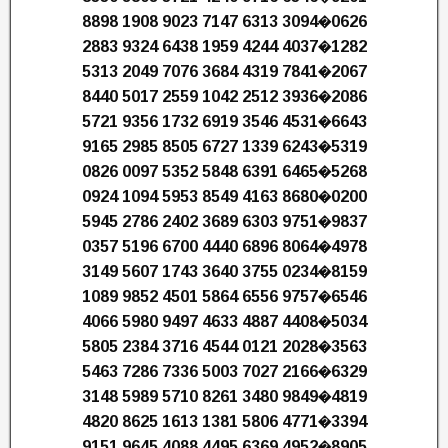
8898 1908 9023 7147 6313 3094�0626
2883 9324 6438 1959 4244 4037�1282
5313 2049 7076 3684 4319 7841�2067
8440 5017 2559 1042 2512 3936�2086
5721 9356 1732 6919 3546 4531�6643
9165 2985 8505 6727 1339 6243�5319
0826 0097 5352 5848 6391 6465�5268
0924 1094 5953 8549 4163 8680�0200
5945 2786 2402 3689 6303 9751�9837
0357 5196 6700 4440 6896 8064�4978
3149 5607 1743 3640 3755 0234�8159
1089 9852 4501 5864 6556 9757�6546
4066 5980 9497 4633 4887 4408�5034
5805 2384 3716 4544 0121 2028�3563
5463 7286 7336 5003 7027 2166�6329
3148 5989 5710 8261 3480 9849�4819
4820 8625 1613 1381 5806 4771�3394
9151 9645 4088 4495 6369 4952�8905