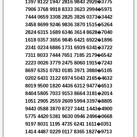
1397 8122 1947 2816 9843 2920�3775
7906 3768 9918 8333 3623 2994�5971
7444 0659 3308 2825 3826 0373�3442
3458 8699 9246 9836 3870 1515�5264
2824 6315 1689 6346 3614 8628�7040
1618 0357 3656 9845 6421 6922�1896
2341 0234 6886 1731 6939 6341�3722
7311 8033 7444 7651 7185 2179�6542
2223 0026 3779 2475 8060 1915�7243
8697 6351 0783 0185 3971 3880�5105
0202 6431 3122 6974 5043 2165�4632
8019 9500 1820 4436 6312 9477�6513
8404 5805 7033 9153 8664 3181�2014
1051 2905 2559 2609 5994 3397�8805
9443 0588 3870 8727 3441 1443�4900
5775 4420 5381 9630 0946 2496�0668
9197 8031 1195 4735 6241 1611�0351
1414 4487 0229 0117 8365 1827�9713