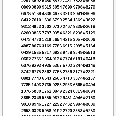
2297 3692 6450 6572 7451 7623�9066
0869 3890 9815 5054 7699 9798�8279
6678 5189 4836 4678 3213 9041�6696
8432 7610 1636 6790 2584 1369�3622
9312 4853 3502 0710 2467 9835�2619
8260 3835 7797 0354 6321 8236�5129
0473 4730 1218 5654 4215 3057�0006
4887 8676 3169 7788 6915 2995�5164
0429 1585 5317 6928 9458 9548�5513
0662 7765 1964 0134 7774 6181�0418
6076 9293 4935 6367 6702 3244�8149
8742 6775 2562 7768 2759 8177�2821
0881 7743 6643 2606 4713 3574�5157
7785 1403 2735 0283 2933 6665�0494
1376 5830 1762 0849 2324 0319�0094
3895 2349 5355 9872 9481 4946�7160
9010 8946 1727 2292 7482 9984�8009
2953 0328 5958 9192 2720 8353�5280