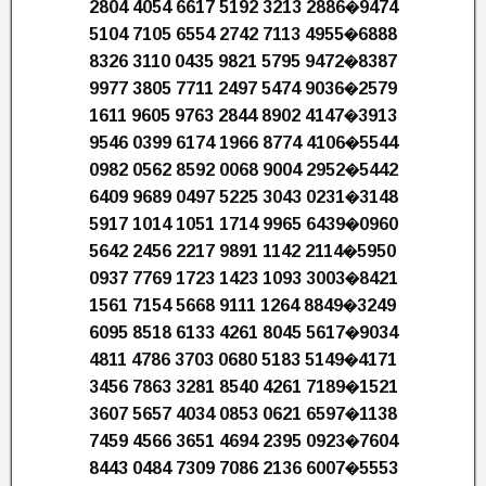
2804 4054 6617 5192 3213 2886�9474
5104 7105 6554 2742 7113 4955�6888
8326 3110 0435 9821 5795 9472�8387
9977 3805 7711 2497 5474 9036�2579
1611 9605 9763 2844 8902 4147�3913
9546 0399 6174 1966 8774 4106�5544
0982 0562 8592 0068 9004 2952�5442
6409 9689 0497 5225 3043 0231�3148
5917 1014 1051 1714 9965 6439�0960
5642 2456 2217 9891 1142 2114�5950
0937 7769 1723 1423 1093 3003�8421
1561 7154 5668 9111 1264 8849�3249
6095 8518 6133 4261 8045 5617�9034
4811 4786 3703 0680 5183 5149�4171
3456 7863 3281 8540 4261 7189�1521
3607 5657 4034 0853 0621 6597�1138
7459 4566 3651 4694 2395 0923�7604
8443 0484 7309 7086 2136 6007�5553