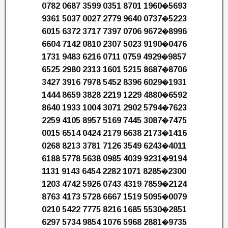
0782 0687 3599 0351 8701 1960�5693
9361 5037 0027 2779 9640 0737�5223
6015 6372 3717 7397 0706 9672�8996
6604 7142 0810 2307 5023 9190�0476
1731 9483 6216 0711 0759 4929�9857
6525 2980 2313 1601 5215 8687�8706
3427 3916 7978 5452 8396 6029�1931
1444 8659 3828 2219 1229 4880�6592
8640 1933 1004 3071 2902 5794�7623
2259 4105 8957 5169 7445 3087�7475
0015 6514 0424 2179 6638 2173�1416
0268 8213 3781 7126 3549 6243�4011
6188 5778 5638 0985 4039 9231�9194
1131 9143 6454 2282 1071 8285�2300
1203 4742 5926 0743 4319 7859�2124
8763 4173 5728 6667 1519 5095�0079
0210 5422 7775 8216 1685 5530�2851
6297 5734 9854 1076 5968 2881�9735