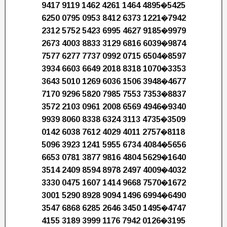
9417 9119 1462 4261 1464 4895�5425
6250 0795 0953 8412 6373 1221�7942
2312 5752 5423 6995 4627 9185�9979
2673 4003 8833 3129 6816 6039�9874
7577 6277 7737 0992 0715 6504�8597
3934 6603 6649 2018 8318 1070�3353
3643 5010 1269 6036 1506 3948�4677
7170 9296 5820 7985 7553 7353�8837
3572 2103 0961 2008 6569 4946�9340
9939 8060 8338 6324 3113 4735�3509
0142 6038 7612 4029 4011 2757�8118
5096 3923 1241 5955 6734 4084�5656
6653 0781 3877 9816 4804 5629�1640
3514 2409 8594 8978 2497 4009�4032
3330 0475 1607 1414 9668 7570�1672
3001 5290 8928 9094 1496 6994�6490
3547 6868 6285 2646 3450 1495�4747
4155 3189 3999 1176 7942 0126�3195