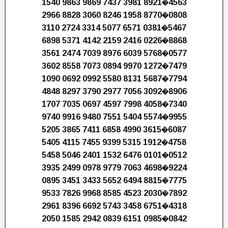
1540 9863 9869 7437 3981 8921�4563
2966 8828 3060 8246 1958 8770�0808
3110 2724 3314 5077 6571 0381�5467
6898 5371 4142 2159 2416 0226�8868
3561 2474 7039 8976 6039 5768�0577
3602 8558 7073 0894 9970 1272�7479
1090 0692 0992 5580 8131 5687�7794
4848 8297 3790 2977 7056 3092�8906
1707 7035 0697 4597 7998 4058�7340
9740 9916 9480 7551 5404 5574�9955
5205 3865 7411 6858 4990 3615�6087
5405 4115 7455 9399 5315 1912�4758
5458 5046 2401 1532 6476 0101�0512
3935 2499 0978 9779 7063 4698�9224
0895 3451 3433 5652 6494 8815�7775
9533 7826 9968 8585 4523 2030�7892
2961 8396 6692 5743 3458 6751�4318
2050 1585 2942 0839 6151 0985�0842