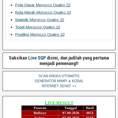
Pola Dasar Morocco Quatro 22
Bola Merah Morocco Quatro 22
Statistik Morocco Quatro 22
Togel Morocco Quatro 22
Prediksi Morocco Quatro 22
Saksikan
Live SGP
disini, dan jadilah yang pertama
menjadi pemenang!!
SCAN ANGKA OTOMATIS
GENERATOR MIMPI & KODAL
INTERNET SEHAT ++