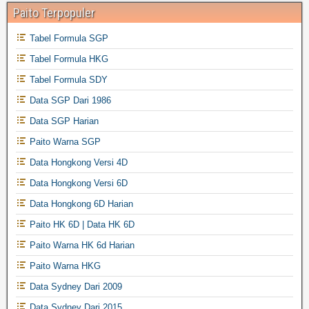
Paito Terpopuler
Tabel Formula SGP
Tabel Formula HKG
Tabel Formula SDY
Data SGP Dari 1986
Data SGP Harian
Paito Warna SGP
Data Hongkong Versi 4D
Data Hongkong Versi 6D
Data Hongkong 6D Harian
Paito HK 6D | Data HK 6D
Paito Warna HK 6d Harian
Paito Warna HKG
Data Sydney Dari 2009
Data Sydney Dari 2015