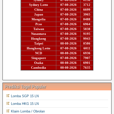
Prediksi Togel Populer
Lomba SGP 15 LN
Lomba HKG 15 LN
Klaim Lomba / Obrolan