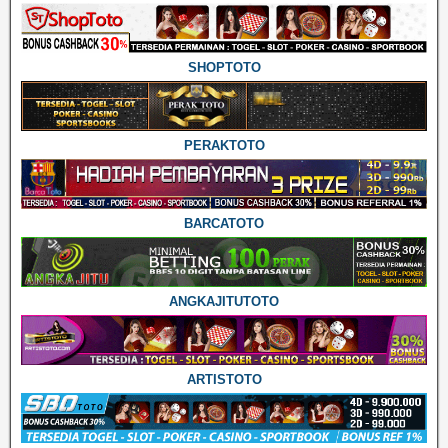
SHOPTOTO
PERAKTOTO
BARCATOTO
ANGKAJITUTOTO
ARTISTOTO