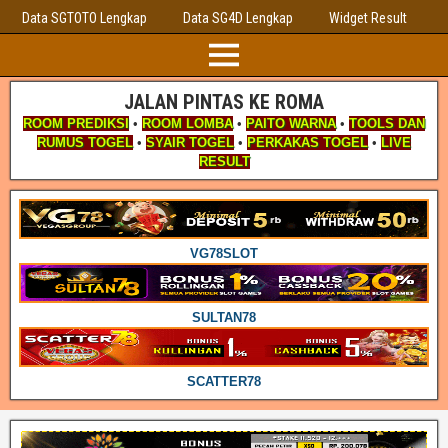
Data SGTOTO Lengkap
Data SG4D Lengkap
Widget Result
JALAN PINTAS KE ROMA
ROOM PREDIKSI
•
ROOM LOMBA
•
PAITO WARNA
•
TOOLS DAN
RUMUS TOGEL
•
SYAIR TOGEL
•
PERKAKAS TOGEL
•
LIVE
RESULT
VG78SLOT
SULTAN78
SCATTER78