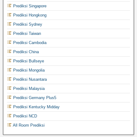
Prediksi Singapore
Prediksi Hongkong
Prediksi Sydney
Prediksi Taiwan
Prediksi Cambodia
Prediksi China
Prediksi Bullseye
Prediksi Mongolia
Prediksi Nusantara
Prediksi Malaysia
Prediksi Germany Plus5
Prediksi Kentucky Midday
Prediksi NCD
All Room Prediksi