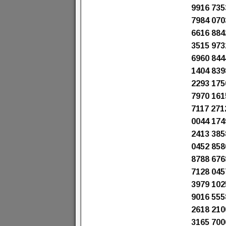
9916 735
7984 070
6616 884
3515 973
6960 844
1404 839
2293 175
7970 161
7117 271
0044 174
2413 385
0452 858
8788 676
7128 045
3979 102
9016 555
2618 210
3165 700