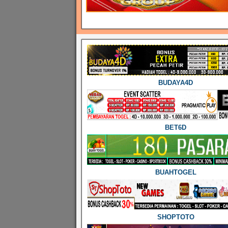
BUDAYA4D
BET6D
BUAHTOGEL
SHOPTOTO