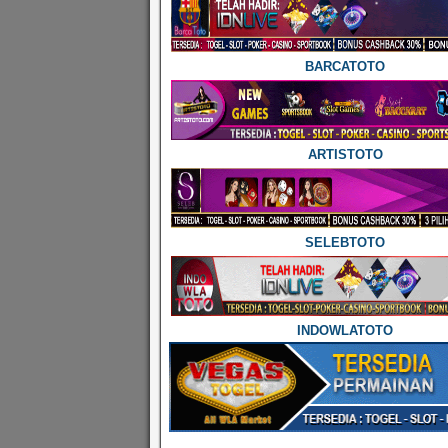
BARCATOTO
ARTISTOTO
SELEBTOTO
INDOWLATOTO