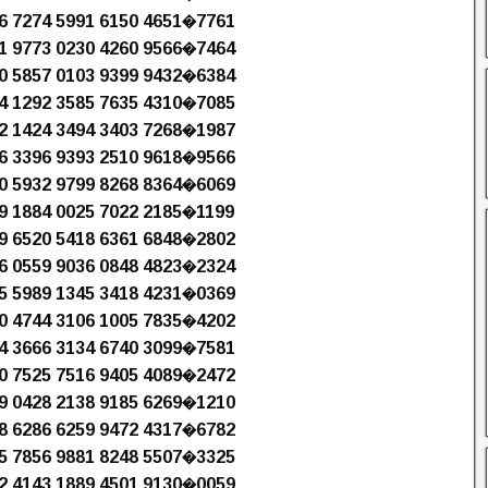
6 7274 5991 6150 4651�7761
1 9773 0230 4260 9566�7464
0 5857 0103 9399 9432�6384
4 1292 3585 7635 4310�7085
2 1424 3494 3403 7268�1987
6 3396 9393 2510 9618�9566
0 5932 9799 8268 8364�6069
9 1884 0025 7022 2185�1199
9 6520 5418 6361 6848�2802
6 0559 9036 0848 4823�2324
5 5989 1345 3418 4231�0369
0 4744 3106 1005 7835�4202
4 3666 3134 6740 3099�7581
0 7525 7516 9405 4089�2472
9 0428 2138 9185 6269�1210
8 6286 6259 9472 4317�6782
5 7856 9881 8248 5507�3325
2 4143 1889 4501 9130�0059