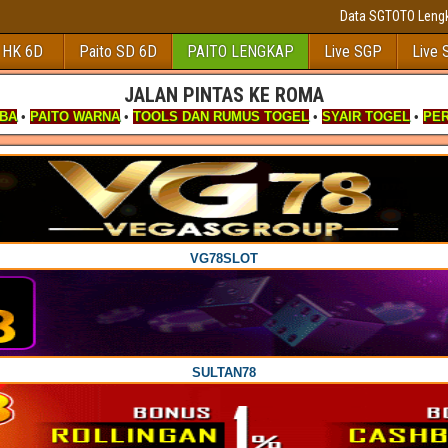
Data SGTOTO Leng
HK 6D
Paito SD 6D
PAITO LENGKAP
Live SGP
Live 
JALAN PINTAS KE ROMA
BA
•
PAITO WARNA
•
TOOLS DAN RUMUS TOGEL
•
SYAIR TOGEL
•
PE
VG78SLOT
SULTAN78