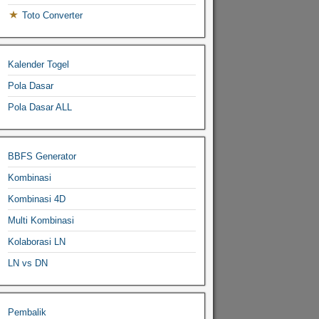
Toto Converter
Kalender Togel
Pola Dasar
Pola Dasar ALL
BBFS Generator
Kombinasi
Kombinasi 4D
Multi Kombinasi
Kolaborasi LN
LN vs DN
Pembalik