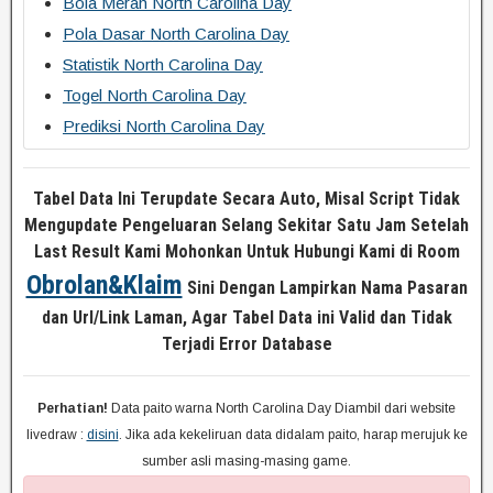
Bola Merah North Carolina Day
Pola Dasar North Carolina Day
Statistik North Carolina Day
Togel North Carolina Day
Prediksi North Carolina Day
Tabel Data Ini Terupdate Secara Auto, Misal Script Tidak
Mengupdate Pengeluaran Selang Sekitar Satu Jam Setelah
Last Result Kami Mohonkan Untuk Hubungi Kami di Room
Obrolan&Klaim
Sini Dengan Lampirkan Nama Pasaran
dan Url/Link Laman, Agar Tabel Data ini Valid dan Tidak
Terjadi Error Database
Perhatian!
Data paito warna North Carolina Day Diambil dari website
livedraw :
disini
. Jika ada kekeliruan data didalam paito, harap merujuk ke
sumber asli masing-masing game.