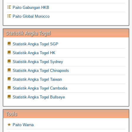
Paito Gabungan HKB
Paito Global Morocco
Statistik Angka Togel
Statistik Angka Togel SGP
Statistik Angka Togel HK
Statistik Angka Togel Sydney
Statistik Angka Togel Chinapools
Statistik Angka Togel Taiwan
Statistik Angka Togel Cambodia
Statistik Angka Togel Bullseye
Tools
Paito Warna