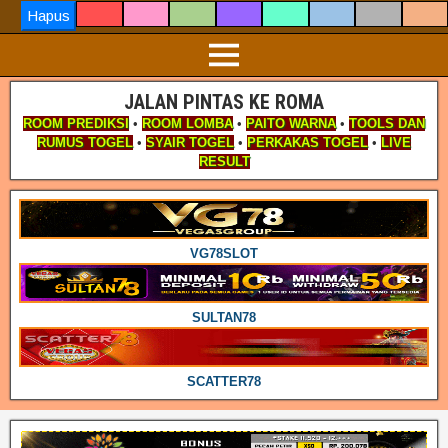
Hapus
Data SGTOTO Lengkap
Data SG4D Lengkap
Widget Result
JALAN PINTAS KE ROMA
ROOM PREDIKSI
•
ROOM LOMBA
•
PAITO WARNA
•
TOOLS DAN
RUMUS TOGEL
•
SYAIR TOGEL
•
PERKAKAS TOGEL
•
LIVE
RESULT
VG78SLOT
SULTAN78
SCATTER78