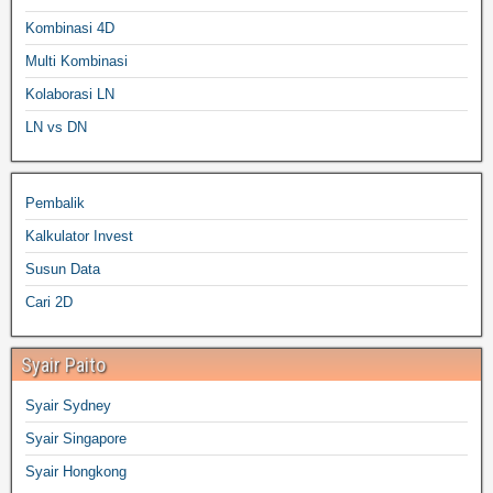
Kombinasi 4D
Multi Kombinasi
Kolaborasi LN
LN vs DN
Pembalik
Kalkulator Invest
Susun Data
Cari 2D
Syair Paito
Syair Sydney
Syair Singapore
Syair Hongkong