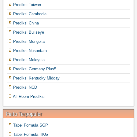
Prediksi Taiwan
Prediksi Cambodia
Prediksi China
Prediksi Bullseye
Prediksi Mongolia
Prediksi Nusantara
Prediksi Malaysia
Prediksi Germany Plus5
Prediksi Kentucky Midday
Prediksi NCD
All Room Prediksi
Paito Terpopuler
Tabel Formula SGP
Tabel Formula HKG