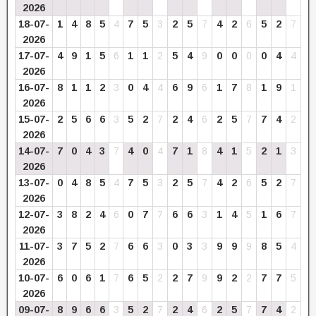
2026
18-07-
1
4
8
5
4
7
5
3
2
5
7
4
2
6
5
2
7
2026
17-07-
4
9
1
5
6
1
1
2
5
4
9
0
0
0
0
4
4
2026
16-07-
8
1
1
2
3
0
4
4
6
9
6
1
7
8
1
9
1
2026
15-07-
2
5
6
6
3
5
2
7
2
4
6
2
5
7
7
4
2
2026
14-07-
7
0
4
3
7
4
0
4
7
1
8
4
1
5
2
1
3
2026
13-07-
0
4
8
5
4
7
5
3
2
5
7
4
2
6
5
2
7
2026
12-07-
3
8
2
4
6
0
7
7
6
6
3
1
4
5
1
6
7
2026
11-07-
3
7
5
2
7
6
6
3
0
3
3
9
9
9
8
5
4
2026
10-07-
6
0
6
1
7
6
5
2
2
7
9
9
2
2
7
7
5
2026
09-07-
8
9
6
6
3
5
2
7
2
4
6
2
5
7
7
4
2