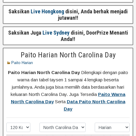
Saksikan
Live Hongkong
disini, Anda berhak menjadi
jutawan!!
Saksikan Juga
Live Sydney
disini, DoorPrize Menanti
Anda!!
Paito Harian North Carolina Day
Paito Harian
Paito Harian North Carolina Day
Dilengkapi dengan paito
warna dan tabel taysen 1 sampai 4 lengkap beserta
jumlahnya. Anda juga bisa memilih data berdasarkan hari
keluaran North Carolina Day. Juga Tersedia
Paito Warna
North Carolina Day
Serta
Data Paito North Carolina
Day