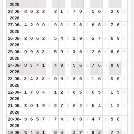
2026
28-06-
8
0
2
2
4
2
1
3
7
0
7
5
0
5
2
0
2
2026
27-06-
4
2
9
0
9
9
3
3
2
6
8
6
8
5
7
6
4
2026
26-06-
2
0
6
2
8
5
4
9
1
9
1
2
7
9
6
9
6
2026
25-06-
0
9
8
3
2
5
9
5
3
6
9
2
6
8
8
6
5
2026
24-06-
8
3
4
1
5
4
9
4
5
6
2
7
6
4
0
6
6
2026
23-06-
3
4
3
3
6
0
9
9
8
6
5
1
6
7
3
6
9
2026
22-06-
1
7
0
4
4
1
2
3
6
5
2
0
5
5
1
5
6
2026
21-06-
8
0
1
9
1
2
7
9
6
2
8
5
4
9
1
2
3
2026
20-06-
9
6
5
7
3
7
4
2
0
8
8
4
7
2
5
8
4
2026
19-06-
8
4
6
1
7
6
5
2
2
7
9
9
2
2
7
7
5