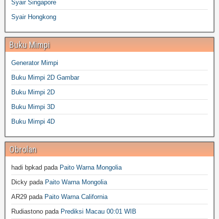
Syair Singapore
Syair Hongkong
Buku Mimpi
Generator Mimpi
Buku Mimpi 2D Gambar
Buku Mimpi 2D
Buku Mimpi 3D
Buku Mimpi 4D
Obrolan
hadi bpkad
pada
Paito Warna Mongolia
Dicky
pada
Paito Warna Mongolia
AR29
pada
Paito Warna California
Rudiastono
pada
Prediksi Macau 00:01 WIB