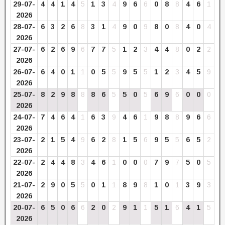
29-07-
4
4
1
4
5
1
3
4
9
6
6
0
8
8
4
6
1
2026
28-07-
6
3
2
6
8
3
1
4
9
0
9
8
0
8
4
0
4
2026
27-07-
6
2
6
9
6
7
7
5
1
2
3
4
4
8
0
2
2
2026
26-07-
6
4
0
1
1
0
5
5
9
5
5
1
2
3
4
5
9
2026
25-07-
8
2
9
8
8
8
6
5
5
0
5
6
9
6
0
0
0
2026
24-07-
7
4
6
4
1
6
3
9
4
6
1
9
8
8
9
6
6
2026
23-07-
2
1
5
4
9
6
2
8
1
5
6
9
5
5
6
5
2
2026
22-07-
2
4
4
8
3
4
6
1
0
0
0
7
9
7
5
0
5
2026
21-07-
2
9
0
5
5
0
1
1
8
9
8
1
0
1
3
9
3
2026
20-07-
6
5
0
6
6
2
0
2
9
1
1
5
1
6
4
1
5
2026