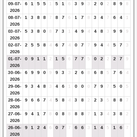
09-07-
6
1
5
5
1
5
1
6
3
9
3
2
0
2
8
9
8
2026
08-07-
1
3
8
8
7
8
7
6
1
7
8
3
4
7
6
4
1
2026
03-07-
5
3
8
0
8
7
3
1
4
9
4
4
8
3
9
9
9
2026
02-07-
2
5
5
8
4
6
7
4
0
7
7
9
4
4
5
7
3
2026
01-07-
0
9
1
1
2
1
5
6
7
7
5
0
2
2
2
7
9
2026
30-06-
6
9
9
0
9
9
3
3
2
6
8
6
8
5
7
6
4
2026
29-06-
9
3
4
8
3
4
6
1
0
0
0
7
9
7
5
0
5
2026
28-06-
9
6
6
7
4
5
8
4
3
8
2
2
3
5
8
8
7
2026
27-06-
9
4
1
7
8
0
8
8
8
8
7
1
3
4
3
8
2
2026
26-06-
9
1
2
4
6
0
7
7
6
6
3
1
4
5
1
6
7
2026