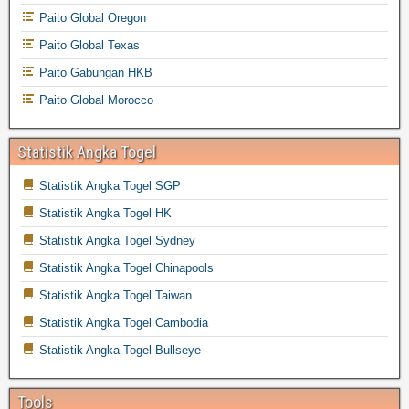
Paito Global Oregon
Paito Global Texas
Paito Gabungan HKB
Paito Global Morocco
Statistik Angka Togel
Statistik Angka Togel SGP
Statistik Angka Togel HK
Statistik Angka Togel Sydney
Statistik Angka Togel Chinapools
Statistik Angka Togel Taiwan
Statistik Angka Togel Cambodia
Statistik Angka Togel Bullseye
Tools