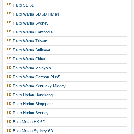
Paito SD 6D
Paito Warna SD 6D Harian
Paito Warna Sydney
Paito Warna Cambodia
Paito Warna Taiwan
Paito Warna Bullseye
Paito Warna China
Paito Warna Malaysia
Paito Warna German Plus5
Paito Warna Kentucky Midday
Paito Harian Hongkong
Paito Harian Singapore
Paito Harian Sydney
Bola Merah HK 6D
Bola Merah Sydney 6D