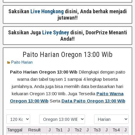
Saksikan
Live Hongkong
disini, Anda berhak menjadi
jutawan!!
Saksikan Juga
Live Sydney
disini, DoorPrize Menanti
Anda!!
Paito Harian Oregon 13:00 Wib
Paito Harian
Paito Harian Oregon 13:00 Wib
Dilengkapi dengan paito
warna dan tabel taysen 1 sampai 4 lengkap beserta
jumlahnya. Anda juga bisa memilih data berdasarkan hari
keluaran Oregon 13:00 Wib. Juga Tersedia
Paito Warna
Oregon 13:00 Wib
Serta
Data Paito Oregon 13:00 Wib
Tanggal
Result
J
Ts1
J
Ts2
J
Ts3
J
Ts4
J