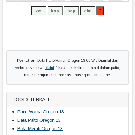
Perhatian!
Data Paito Harian Oregon 13:00 Wib Diambil dari
website livedraw :
disini
. Jika ada kekeliruan data didalam paito,
harap merujuk ke sumber asli masing-masing game.
TOOLS TERKAIT
Paito Warna Oregon 13
Data Paito Oregon 13
Bola Merah Oregon 13