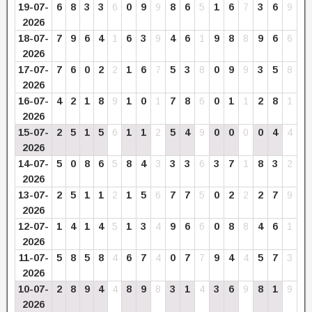
19-07-
6
8
3
3
6
0
9
9
8
6
5
1
6
7
3
6
9
2026
18-07-
7
9
6
4
1
6
3
9
4
6
1
9
8
8
9
6
6
2026
17-07-
7
6
0
2
2
1
6
7
5
3
8
0
9
9
3
5
8
2026
16-07-
4
2
1
8
9
1
0
1
7
8
6
0
1
1
2
8
1
2026
15-07-
2
5
1
5
6
1
1
2
5
4
9
0
0
0
0
4
4
2026
14-07-
5
0
8
6
5
8
4
3
3
3
6
3
7
1
8
3
2
2026
13-07-
2
5
1
1
2
1
5
6
7
7
5
0
2
2
2
7
9
2026
12-07-
1
4
1
4
5
1
3
4
9
6
6
0
8
8
4
6
1
2026
11-07-
5
8
5
8
4
6
7
4
0
7
7
9
4
4
5
7
3
2026
10-07-
2
8
9
4
4
8
9
8
3
1
4
3
6
9
8
1
9
2026