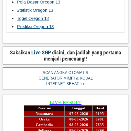
Pola Dasar Oregon 13
Statistik Oregon 13
Togel Oregon 13
Prediksi Oregon 13
Saksikan
Live SGP
disini, dan jadilah yang pertama
menjadi pemenang!!
SCAN ANGKA OTOMATIS
GENERATOR MIMPI & KODAL
INTERNET SEHAT ++