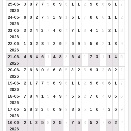
25-06-
3
8
7
7
5
6
9
6
1
1
2
9
6
6
6
1
7
2026
24-06-
9
0
2
7
9
1
9
1
6
1
7
0
6
6
1
1
2
2026
23-06-
3
2
4
3
7
4
0
4
7
1
8
4
1
5
2
1
3
2026
22-06-
1
0
2
8
1
2
9
2
6
9
6
5
6
2
1
8
9
2026
21-06-
4
8
4
6
1
4
8
3
6
4
1
7
3
1
1
4
5
2026
20-06-
7
6
6
0
6
6
8
5
3
2
5
9
3
3
8
2
1
2026
19-06-
2
1
7
7
5
6
9
6
1
1
2
9
6
6
6
1
7
2026
18-06-
7
8
4
1
5
4
9
4
5
6
2
7
6
4
0
6
6
2026
17-06-
5
8
3
3
6
0
9
9
8
6
5
1
6
7
3
6
9
2026
16-06-
2
1
3
5
8
2
5
7
7
5
3
5
2
7
0
2
2
2026