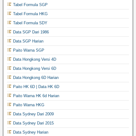
Tabel Formula SGP
Tabel Formula HKG
Tabel Formula SDY
Data SGP Dari 1986
Data SGP Harian
Paito Warna SGP
Data Hongkong Versi 4D
Data Hongkong Versi 6D
Data Hongkong 6D Harian
Paito HK 6D | Data HK 6D
Paito Warna HK 6d Harian
Paito Warna HKG
Data Sydney Dari 2009
Data Sydney Dari 2015
Data Sydney Harian