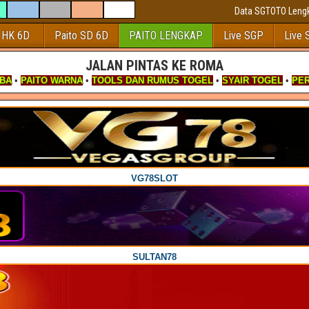
Data SGTOTO Leng
HK 6D
Paito SD 6D
PAITO LENGKAP
Live SGP
Live 
JALAN PINTAS KE ROMA
BA
•
PAITO WARNA
•
TOOLS DAN RUMUS TOGEL
•
SYAIR TOGEL
•
PE
VG78SLOT
SULTAN78