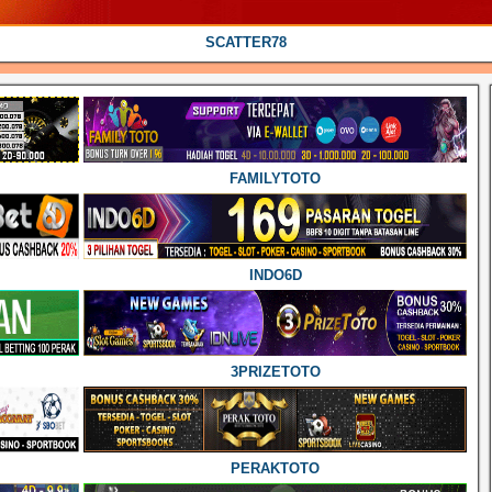
SCATTER78
FAMILYTOTO
INDO6D
3PRIZETOTO
PERAKTOTO