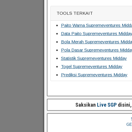
TOOLS TERKAIT
Paito Warna Supremeventures Midd
Data Paito Supremeventures Midda
Bola Merah Supremeventures Midd
Pola Dasar Supremeventures Midda
Statistik Supremeventures Midday
Togel Supremeventures Midday
Prediksi Supremeventures Midday
Saksikan
Live SGP
disini
GE