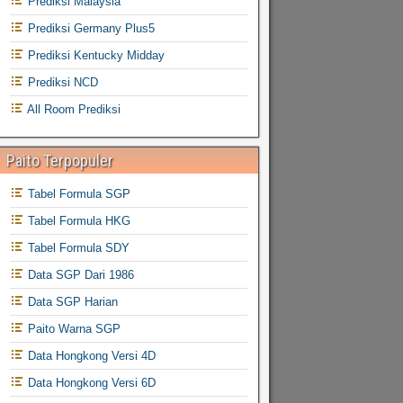
Prediksi Malaysia
Prediksi Germany Plus5
Prediksi Kentucky Midday
Prediksi NCD
All Room Prediksi
Paito Terpopuler
Tabel Formula SGP
Tabel Formula HKG
Tabel Formula SDY
Data SGP Dari 1986
Data SGP Harian
Paito Warna SGP
Data Hongkong Versi 4D
Data Hongkong Versi 6D