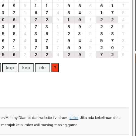
6
9
6
1
1
2
9
6
6
6
1
7
3
7
1
6
7
4
8
4
3
1
7
8
0
6
6
7
2
9
1
9
1
2
2
4
3
6
9
7
3
1
8
9
8
2
3
5
5
8
4
3
8
2
2
3
5
8
8
7
6
7
4
0
7
7
9
4
4
5
7
3
2
1
3
7
0
7
5
0
5
2
0
2
5
6
2
2
2
4
2
9
2
7
2
9
s Midday Diambil dari website livedraw :
disini
. Jika ada kekeliruan data
ap merujuk ke sumber asli masing-masing game.