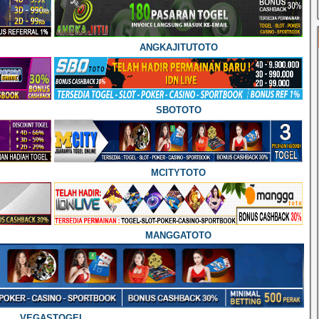
ANGKAJITUTOTO
SBOTOTO
MCITYTOTO
MANGGATOTO
VEGASTOGEL