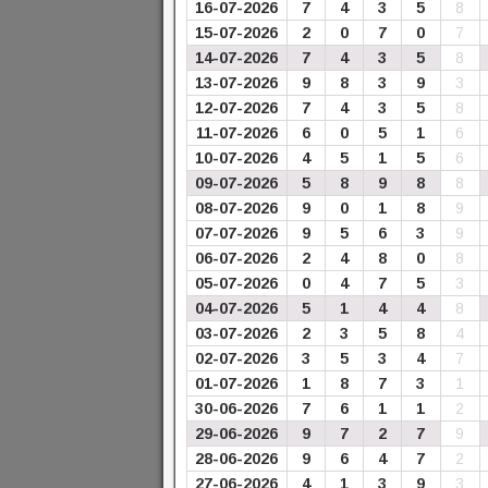
16-07-2026
7
4
3
5
8
15-07-2026
2
0
7
0
7
14-07-2026
7
4
3
5
8
13-07-2026
9
8
3
9
3
12-07-2026
7
4
3
5
8
11-07-2026
6
0
5
1
6
10-07-2026
4
5
1
5
6
09-07-2026
5
8
9
8
8
08-07-2026
9
0
1
8
9
07-07-2026
9
5
6
3
9
06-07-2026
2
4
8
0
8
05-07-2026
0
4
7
5
3
04-07-2026
5
1
4
4
8
03-07-2026
2
3
5
8
4
02-07-2026
3
5
3
4
7
01-07-2026
1
8
7
3
1
30-06-2026
7
6
1
1
2
29-06-2026
9
7
2
7
9
28-06-2026
9
6
4
7
2
27-06-2026
4
1
3
9
3