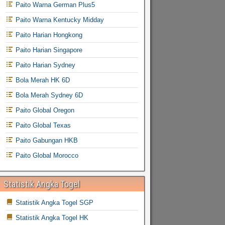
Paito Warna German Plus5
Paito Warna Kentucky Midday
Paito Harian Hongkong
Paito Harian Singapore
Paito Harian Sydney
Bola Merah HK 6D
Bola Merah Sydney 6D
Paito Global Oregon
Paito Global Texas
Paito Gabungan HKB
Paito Global Morocco
Statistik Angka Togel
Statistik Angka Togel SGP
Statistik Angka Togel HK