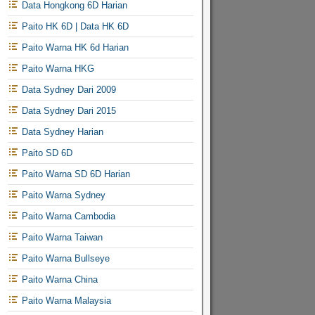
Data Hongkong 6D Harian
Paito HK 6D | Data HK 6D
Paito Warna HK 6d Harian
Paito Warna HKG
Data Sydney Dari 2009
Data Sydney Dari 2015
Data Sydney Harian
Paito SD 6D
Paito Warna SD 6D Harian
Paito Warna Sydney
Paito Warna Cambodia
Paito Warna Taiwan
Paito Warna Bullseye
Paito Warna China
Paito Warna Malaysia