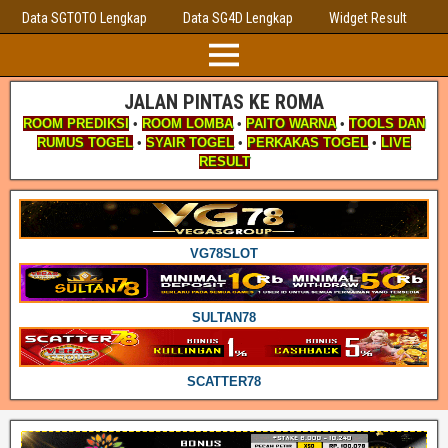
Data SGTOTO Lengkap
Data SG4D Lengkap
Widget Result
JALAN PINTAS KE ROMA
ROOM PREDIKSI
•
ROOM LOMBA
•
PAITO WARNA
•
TOOLS DAN
RUMUS TOGEL
•
SYAIR TOGEL
•
PERKAKAS TOGEL
•
LIVE
RESULT
VG78SLOT
SULTAN78
SCATTER78