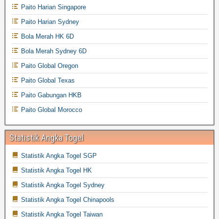
Paito Harian Singapore
Paito Harian Sydney
Bola Merah HK 6D
Bola Merah Sydney 6D
Paito Global Oregon
Paito Global Texas
Paito Gabungan HKB
Paito Global Morocco
Statistik Angka Togel
Statistik Angka Togel SGP
Statistik Angka Togel HK
Statistik Angka Togel Sydney
Statistik Angka Togel Chinapools
Statistik Angka Togel Taiwan