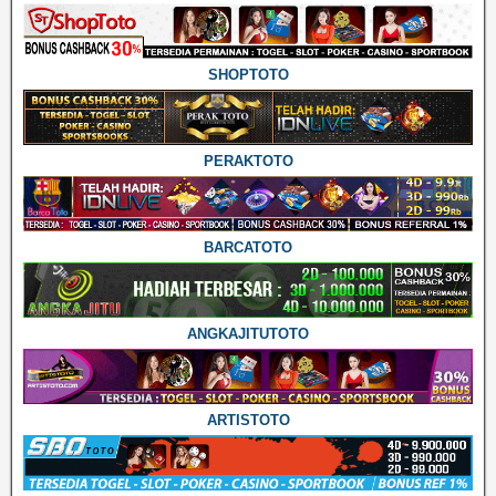
SHOPTOTO
PERAKTOTO
BARCATOTO
ANGKAJITUTOTO
ARTISTOTO