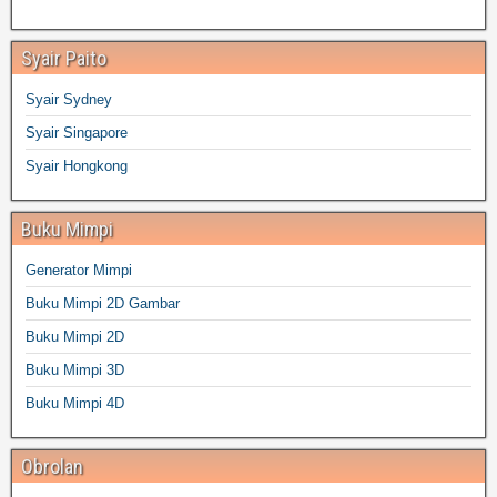
Syair Paito
Syair Sydney
Syair Singapore
Syair Hongkong
Buku Mimpi
Generator Mimpi
Buku Mimpi 2D Gambar
Buku Mimpi 2D
Buku Mimpi 3D
Buku Mimpi 4D
Obrolan