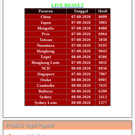
Prediksi Togel Populer