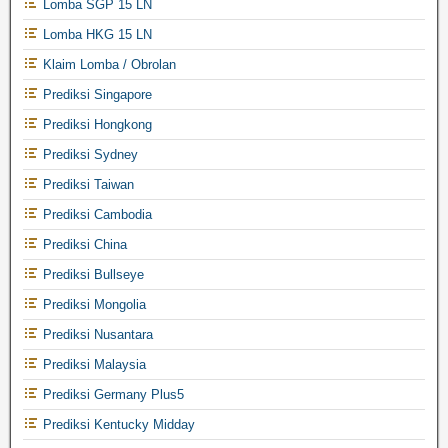
Lomba SGP 15 LN
Lomba HKG 15 LN
Klaim Lomba / Obrolan
Prediksi Singapore
Prediksi Hongkong
Prediksi Sydney
Prediksi Taiwan
Prediksi Cambodia
Prediksi China
Prediksi Bullseye
Prediksi Mongolia
Prediksi Nusantara
Prediksi Malaysia
Prediksi Germany Plus5
Prediksi Kentucky Midday