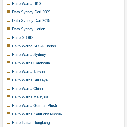
Paito Warna HKG
Data Sydney Dari 2009
Data Sydney Dari 2015
Data Sydney Harian
Paito SD 6D
Paito Warna SD 6D Harian
Paito Warna Sydney
Paito Warna Cambodia
Paito Warna Taiwan
Paito Warna Bullseye
Paito Warna China
Paito Warna Malaysia
Paito Warna German Plus5
Paito Warna Kentucky Midday
Paito Harian Hongkong