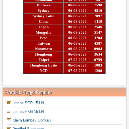
Prediksi Togel Populer
Lomba SGP 15 LN
Lomba HKG 15 LN
Klaim Lomba / Obrolan
Prediksi Singapore