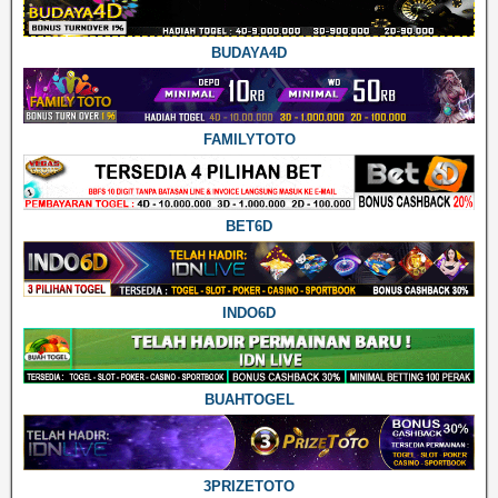
BUDAYA4D
FAMILYTOTO
BET6D
INDO6D
BUAHTOGEL
3PRIZETOTO