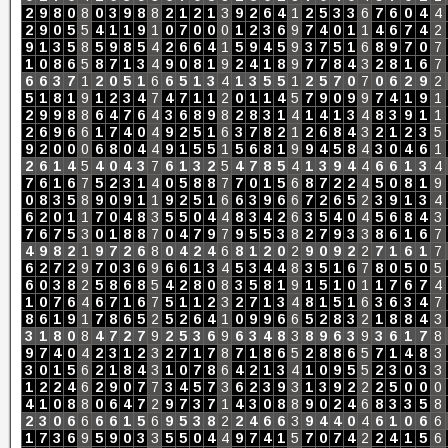
2
9
8
0
8
0
3
9
8
8
2
1
2
1
3
9
2
6
4
1
2
5
3
3
6
7
6
0
4
4
2
9
0
5
5
4
1
1
9
1
0
7
0
0
0
1
2
3
6
9
7
4
0
1
1
4
6
7
4
2
9
1
3
5
8
5
9
8
5
4
2
6
6
4
1
5
9
4
5
9
3
7
5
1
6
8
9
7
0
7
1
0
8
6
5
8
7
1
3
4
9
0
8
1
9
2
4
1
8
9
7
7
8
4
3
2
8
1
6
7
6
6
3
7
1
2
0
5
1
6
6
5
1
3
4
1
3
5
5
1
2
5
7
0
7
0
6
2
9
2
5
1
8
1
9
1
2
3
4
7
4
7
1
1
2
0
1
1
4
5
7
9
0
9
9
7
4
1
9
1
2
9
9
8
8
6
4
7
6
4
3
6
8
9
8
2
8
3
1
4
1
4
1
3
4
8
3
9
1
1
2
6
9
6
6
1
7
4
0
4
9
2
5
1
6
3
7
8
2
1
2
6
8
4
3
2
1
2
3
5
9
2
0
0
0
6
8
0
4
4
9
1
5
5
1
5
6
8
1
9
9
4
5
8
4
3
0
4
6
1
2
6
1
4
5
4
0
4
3
7
6
1
3
2
5
4
7
8
5
4
1
3
9
4
4
6
6
1
3
4
7
6
1
6
7
5
2
3
1
4
0
5
8
8
7
7
0
1
5
6
8
7
2
2
4
5
0
8
1
9
0
8
3
5
8
9
0
9
1
1
9
2
5
1
6
6
3
9
6
6
7
2
6
5
2
3
9
1
3
4
6
2
0
1
1
7
0
4
8
3
5
5
0
4
4
8
3
4
2
6
3
5
4
0
4
5
6
8
4
3
7
6
7
5
3
0
1
8
8
7
0
4
7
9
7
9
5
5
3
8
2
7
9
3
3
8
6
1
6
7
4
9
8
2
1
9
7
2
6
8
0
4
2
4
6
8
1
2
0
2
9
0
9
2
2
7
1
6
1
7
6
2
7
2
9
7
0
3
6
9
6
6
1
3
4
5
3
4
4
8
3
5
1
6
7
8
0
5
0
5
6
0
3
8
2
5
8
6
8
5
4
2
8
0
8
3
5
8
1
9
1
5
1
0
1
1
7
6
7
4
1
0
7
6
4
6
7
1
6
7
5
1
1
2
3
2
7
1
3
4
8
1
5
1
6
3
6
3
4
7
8
6
1
9
1
7
8
6
5
2
5
2
6
4
1
0
9
9
6
6
5
2
8
3
2
1
8
8
4
3
3
1
8
0
8
4
7
2
7
9
2
5
3
6
9
6
3
4
8
3
8
9
6
3
9
3
6
1
7
8
9
7
4
0
4
2
3
1
2
3
2
7
1
7
8
7
1
8
6
5
2
8
8
6
5
7
1
4
8
3
3
0
1
5
6
2
1
8
4
3
1
0
7
8
6
4
2
1
3
4
1
0
9
5
5
2
3
0
3
3
1
2
2
4
6
2
9
0
7
7
3
4
5
7
3
6
2
3
9
3
1
3
9
2
2
2
5
0
0
0
4
1
0
8
8
0
6
4
7
2
9
7
3
7
1
4
3
0
8
8
9
0
2
4
6
8
3
3
5
8
2
3
0
6
6
6
6
1
5
6
9
5
3
8
2
2
4
6
6
3
9
4
4
0
4
6
1
0
6
6
1
7
3
6
9
5
9
0
3
3
5
5
0
4
4
9
7
4
1
5
7
0
7
4
2
2
4
1
5
6