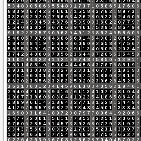
7
3
2
0
2
0
0
7
9
7
0
0
9
5
5
5
1
1
6
7
3
3
1
5
6
1
2
0
4
4
5
3
4
8
3
0
5
0
6
6
5
5
4
8
3
1
7
3
7
1
0
5
8
6
5
1
7
6
0
6
8
8
3
9
3
6
7
4
2
6
4
1
6
1
7
1
5
5
8
4
3
7
8
2
1
8
9
7
3
1
3
3
2
6
8
2
0
7
0
7
7
6
6
6
3
4
2
6
2
8
0
5
2
3
5
2
4
6
0
6
3
2
2
4
6
9
0
4
5
9
4
6
7
6
4
5
3
9
0
9
3
6
0
2
2
0
7
7
9
7
5
5
4
0
4
3
0
2
4
6
6
7
0
6
6
9
4
6
1
7
5
2
9
5
5
8
6
4
9
4
9
1
9
2
2
7
2
5
7
3
0
9
6
3
9
4
9
1
2
3
8
6
2
4
6
5
8
6
0
6
5
4
6
8
5
7
0
7
6
4
4
6
8
6
5
6
8
1
4
5
4
3
8
3
2
8
4
5
2
7
0
8
4
8
3
8
4
1
9
1
5
6
9
8
8
6
0
9
0
9
2
6
5
8
4
7
7
5
6
2
5
6
9
5
5
2
9
1
6
7
5
0
2
9
2
9
1
1
3
4
0
8
0
5
5
2
0
3
4
7
3
7
4
2
6
4
0
6
0
6
7
8
5
6
2
3
6
4
4
8
7
2
0
5
5
3
5
4
5
9
3
1
0
4
4
4
8
2
2
4
1
4
2
4
6
9
7
4
8
3
5
8
5
0
5
1
3
9
1
1
7
6
3
1
4
8
5
1
9
1
5
0
0
4
4
4
4
5
8
4
3
7
8
7
6
8
5
1
9
1
6
9
3
1
4
3
0
3
8
2
8
0
2
7
9
2
3
3
1
4
0
7
7
7
5
1
9
3
9
3
9
7
5
4
9
6
0
3
1
4
4
4
9
7
7
9
6
7
4
2
1
8
8
0
8
2
8
1
6
7
8
6
2
0
2
3
5
5
6
2
3
2
8
3
2
5
0
2
0
2
3
9
6
2
8
4
5
2
3
5
3
6
2
1
3
6
0
1
2
3
4
1
4
5
9
6
1
3
0
3
4
0
5
6
2
1
9
4
6
1
2
9
4
0
4
7
1
8
9
8
9
4
1
6
7
6
1
1
3
4
1
0
7
7
5
8
1
0
4
4
1
9
0
7
7
3
8
6
0
6
0
3
0
4
4
1
0
2
3
5
4
1
8
6
5
8
6
4
0
4
1
8
9
9
9
6
1
1
4
5
1
8
8
4
3
2
7
7
1
8
1
6
2
8
1
3
4
4
9
4
4
1
7
9
7
5
6
5
7
3
6
8
7
2
9
7
3
4
8
3
4
5
0
1
1
3
3
8
4
3
1
6
9
0
9
3
1
6
4
1
8
9
7
2
9
0
7
9
7
7
8
9
6
4
1
9
2
0
6
6
1
4
7
7
5
2
0
0
1
1
5
1
1
1
2
7
8
5
3
8
3
2
5
1
6
2
0
6
0
6
9
7
6
0
6
2
8
5
4
9
1
4
5
7
3
8
9
2
6
8
0
7
7
9
7
8
1
9
7
7
9
3
4
3
7
5
6
0
3
3
0
3
2
9
2
1
7
0
3
3
5
2
3
1
4
3
9
0
7
7
1
6
3
9
3
6
5
9
7
7
7
7
5
4
9
6
4
6
9
6
4
7
5
0
5
6
5
2
7
9
0
2
7
6
4
2
6
3
9
3
6
7
0
8
8
2
8
6
2
8
7
0
4
0
4
5
7
0
2
2