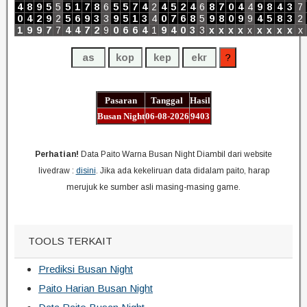
4
8
9
5
5
5
1
7
8
6
5
5
7
4
2
4
5
2
4
6
8
7
0
4
4
9
8
4
3
7
0
4
2
9
2
5
6
9
3
3
9
5
1
3
4
0
7
6
8
5
9
8
0
9
9
4
5
8
3
2
1
9
9
7
7
4
4
7
2
9
0
6
6
4
1
9
4
0
3
3
x
x
x
x
x
x
x
x
x
x
Pasaran
Tanggal
Hasil
Busan Night
06-08-2026
9403
Perhatian!
Data Paito Warna Busan Night Diambil dari website
livedraw :
disini
. Jika ada kekeliruan data didalam paito, harap
merujuk ke sumber asli masing-masing game.
TOOLS TERKAIT
Prediksi Busan Night
Paito Harian Busan Night