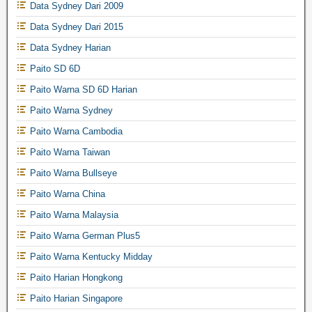
Data Sydney Dari 2009
Data Sydney Dari 2015
Data Sydney Harian
Paito SD 6D
Paito Warna SD 6D Harian
Paito Warna Sydney
Paito Warna Cambodia
Paito Warna Taiwan
Paito Warna Bullseye
Paito Warna China
Paito Warna Malaysia
Paito Warna German Plus5
Paito Warna Kentucky Midday
Paito Harian Hongkong
Paito Harian Singapore