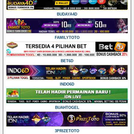
BUDAYA4D
FAMILYTOTO
BET6D
INDO6D
BUAHTOGEL
3PRIZETOTO