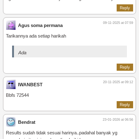
Reply
09-11-2025 at 07:59
Agus soma permana
Tarikannya ada setiap harikah
Ada
Reply
20-11-2025 at 09:12
IWANBEST
Bbfs 72544
Reply
23-01-2026 at 06:56
Bendrat
Results sudah tidak sesuai harinya..padahal banyak yg