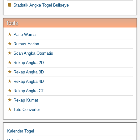
Statistik Angka Togel Bullseye
Tools
Paito Warna
Rumus Harian
Scan Angka Otomatis
Rekap Angka 2D
Rekap Angka 3D
Rekap Angka 4D
Rekap Angka CT
Rekap Kumat
Toto Converter
Kalender Togel