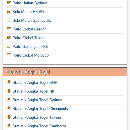
Paito Harian Sydney
Bola Merah HK 6D
Bola Merah Sydney 6D
Paito Global Oregon
Paito Global Texas
Paito Gabungan HKB
Paito Global Morocco
Statistik Angka Togel
Statistik Angka Togel SGP
Statistik Angka Togel HK
Statistik Angka Togel Sydney
Statistik Angka Togel Chinapools
Statistik Angka Togel Taiwan
Statistik Angka Togel Cambodia