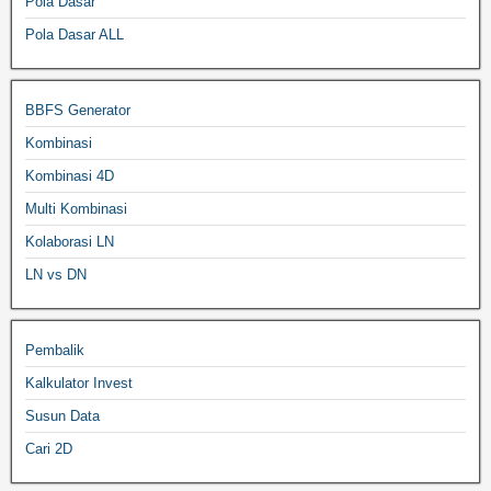
Pola Dasar
Pola Dasar ALL
BBFS Generator
Kombinasi
Kombinasi 4D
Multi Kombinasi
Kolaborasi LN
LN vs DN
Pembalik
Kalkulator Invest
Susun Data
Cari 2D