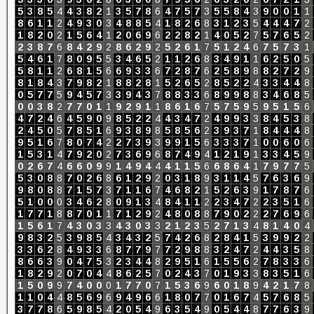
5
3
8
5
4
4
3
8
2
1
3
5
7
8
6
4
7
5
7
3
5
5
8
4
3
9
0
0
1
1
8
6
1
1
2
4
9
3
0
3
4
8
8
5
4
1
8
2
6
8
3
1
2
3
5
4
4
4
7
2
1
8
2
0
2
1
5
6
4
1
2
0
6
9
6
2
2
8
2
1
4
0
5
2
7
5
7
6
5
2
2
3
8
7
6
8
4
2
9
2
8
6
2
9
2
5
2
6
1
7
5
1
2
4
6
7
5
7
3
1
5
4
6
1
7
8
0
9
5
5
3
4
6
5
2
1
1
2
6
8
3
4
9
1
1
6
2
5
0
5
5
8
1
1
2
6
8
1
5
6
6
9
3
3
6
7
2
8
7
6
2
5
8
9
8
8
2
7
2
9
8
1
8
4
3
7
9
8
2
1
8
8
2
8
1
5
2
6
5
2
8
5
2
2
4
3
3
4
4
8
0
5
7
7
5
9
4
5
7
3
3
9
4
3
7
8
8
3
3
6
8
9
9
8
8
3
4
6
8
5
0
0
3
8
2
7
7
0
1
1
9
2
9
1
1
8
6
1
6
7
5
7
5
9
5
9
5
1
5
6
4
7
2
4
6
4
5
9
0
9
8
5
2
2
4
4
3
4
7
2
4
9
9
3
3
8
4
5
3
8
2
4
5
0
5
7
8
5
1
6
9
3
8
9
8
5
8
5
6
2
3
9
3
7
1
8
4
4
4
8
9
5
1
6
7
8
0
7
4
2
2
7
3
9
3
9
9
1
5
6
3
3
3
7
1
0
0
6
0
6
1
5
3
1
4
7
9
2
0
2
7
3
6
9
6
8
7
4
9
4
1
2
1
9
1
3
3
4
5
9
0
2
6
7
4
6
6
0
9
9
1
4
9
4
4
4
1
1
5
6
6
8
6
4
1
7
9
7
7
5
5
3
0
8
8
7
0
2
6
8
6
1
2
9
2
0
3
1
8
9
3
1
1
4
5
7
6
3
6
9
9
8
0
8
8
7
1
5
7
3
7
1
1
6
7
4
6
8
2
1
5
2
6
3
9
1
7
8
7
6
5
1
0
0
0
3
4
6
2
8
0
9
1
3
4
8
4
1
1
2
2
3
4
7
2
2
3
5
1
6
1
7
7
1
8
8
7
0
1
1
7
1
2
9
2
4
8
0
8
8
7
9
0
2
2
2
7
6
9
6
1
5
6
1
7
4
3
0
3
3
4
3
0
3
3
2
1
2
3
5
2
7
1
3
4
8
1
4
0
4
9
8
3
2
5
3
9
8
5
4
3
4
3
2
5
7
4
2
6
8
2
8
4
1
5
3
9
9
2
2
3
3
6
2
8
4
9
3
3
6
8
7
7
9
7
7
2
9
8
8
3
2
4
7
2
4
4
3
5
8
8
6
6
3
9
0
4
7
5
3
2
3
4
4
8
2
9
5
1
6
1
5
5
6
2
7
8
3
3
6
1
8
2
9
2
0
7
0
4
4
8
6
2
5
7
0
2
4
3
7
0
1
9
3
3
8
3
5
1
6
1
5
0
9
9
7
4
0
0
0
1
7
7
0
7
1
5
3
6
9
6
0
1
8
9
4
2
1
7
8
1
1
0
4
4
8
5
6
9
6
9
4
9
6
6
1
8
0
7
7
0
1
6
7
4
5
7
6
8
5
3
7
7
8
6
5
9
8
5
4
2
0
5
4
9
6
3
5
4
9
0
5
4
4
8
7
7
6
3
9