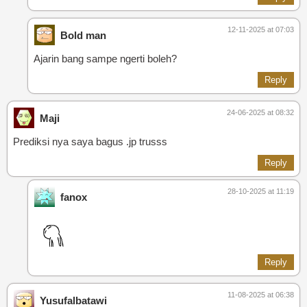
12-11-2025 at 07:03
Bold man
Ajarin bang sampe ngerti boleh?
Reply
24-06-2025 at 08:32
Maji
Prediksi nya saya bagus .jp trusss
Reply
28-10-2025 at 11:19
fanox
Reply
11-08-2025 at 06:38
Yusufalbatawi