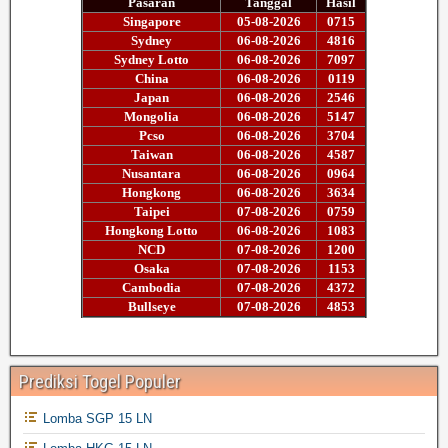
Prediksi Togel Populer
Lomba SGP 15 LN