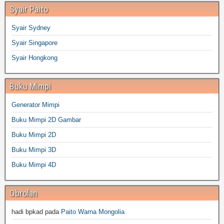
Syair Paito
Syair Sydney
Syair Singapore
Syair Hongkong
Buku Mimpi
Generator Mimpi
Buku Mimpi 2D Gambar
Buku Mimpi 2D
Buku Mimpi 3D
Buku Mimpi 4D
Obrolan
hadi bpkad
pada
Paito Warna Mongolia