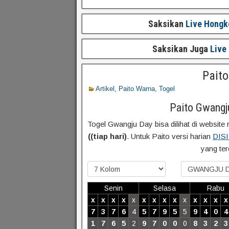
Saksikan
Live Hongk
Saksikan Juga
Live
Pait
Artikel
,
Paito Warna
,
Togel
Paito Gwangj
Togel Gwangju Day bisa dilihat di websit
((tiap hari)
. Untuk Paito versi harian
DIS
yang ter
Senin
Selasa
Rabu
x
x
x
x
x
x
x
x
x
x
x
x
x
x
7
3
7
6
4
5
7
9
5
5
9
4
0
4
1
7
6
5
2
9
7
0
0
0
8
3
2
3