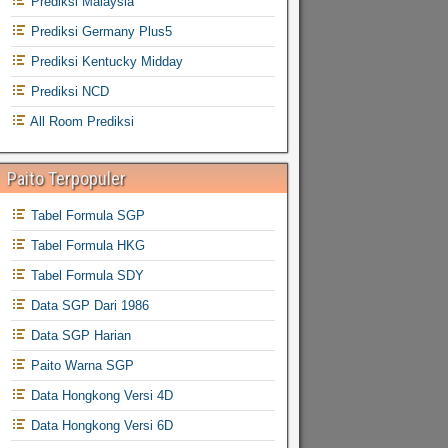
Prediksi Malaysia
Prediksi Germany Plus5
Prediksi Kentucky Midday
Prediksi NCD
All Room Prediksi
Paito Terpopuler
Tabel Formula SGP
Tabel Formula HKG
Tabel Formula SDY
Data SGP Dari 1986
Data SGP Harian
Paito Warna SGP
Data Hongkong Versi 4D
Data Hongkong Versi 6D