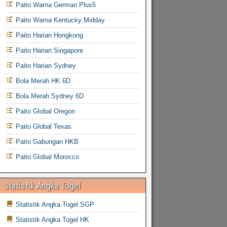
Paito Warna German Plus5
Paito Warna Kentucky Midday
Paito Harian Hongkong
Paito Harian Singapore
Paito Harian Sydney
Bola Merah HK 6D
Bola Merah Sydney 6D
Paito Global Oregon
Paito Global Texas
Paito Gabungan HKB
Paito Global Morocco
Statistik Angka Togel
Statistik Angka Togel SGP
Statistik Angka Togel HK