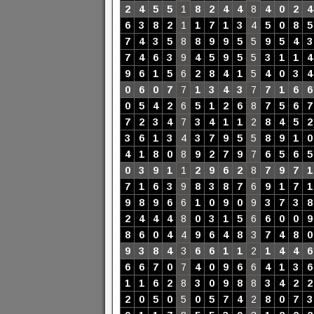
2
4
5
5
1
8
2
4
4
8
4
0
2
4
6
3
8
2
1
1
7
1
3
4
5
0
8
5
7
4
3
5
8
8
9
9
5
5
9
5
4
3
7
4
6
3
9
4
5
9
5
5
3
1
1
4
9
6
1
5
6
2
8
4
1
5
4
0
3
4
0
6
0
7
7
1
3
4
3
7
7
1
6
6
0
5
4
2
6
5
1
2
6
8
7
5
6
7
7
2
3
4
7
3
4
1
1
2
8
4
5
2
3
6
1
3
4
3
7
9
5
5
8
9
1
0
4
1
8
0
8
9
2
7
9
7
6
5
6
5
0
3
9
1
1
2
9
6
2
8
7
9
7
1
7
1
6
3
9
8
3
8
7
6
9
1
7
1
9
8
9
6
6
1
0
9
0
9
3
7
3
8
2
4
4
4
8
0
3
1
5
6
6
0
0
9
8
6
0
4
4
9
6
4
8
3
7
4
8
0
9
3
8
4
3
6
6
1
1
2
1
4
4
6
6
6
7
0
7
4
0
9
6
6
4
1
3
6
1
1
6
2
8
3
0
9
8
8
3
4
2
2
2
0
5
0
5
0
5
7
4
2
8
0
7
3