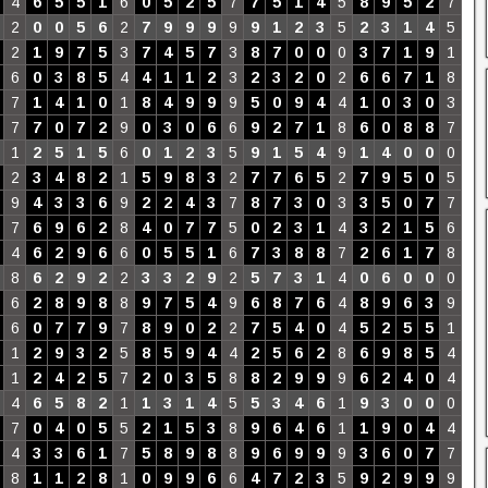
4
6
5
5
1
6
0
5
2
5
7
7
5
1
4
5
8
9
5
2
7
2
0
0
5
6
2
7
9
9
9
9
9
1
2
3
5
2
3
1
4
5
2
1
9
7
5
3
7
4
5
7
3
8
7
0
0
0
3
7
1
9
1
6
0
3
8
5
4
4
1
1
2
3
2
3
2
0
2
6
6
7
1
8
7
1
4
1
0
1
8
4
9
9
9
5
0
9
4
4
1
0
3
0
3
7
7
0
7
2
9
0
3
0
6
6
9
2
7
1
8
6
0
8
8
7
1
2
5
1
5
6
0
1
2
3
5
9
1
5
4
9
1
4
0
0
0
2
3
4
8
2
1
5
9
8
3
2
7
7
6
5
2
7
9
5
0
5
9
4
3
3
6
9
2
2
4
3
7
8
7
3
0
3
3
5
0
7
7
7
6
9
6
2
8
4
0
7
7
5
0
2
3
1
4
3
2
1
5
6
4
6
2
9
6
6
0
5
5
1
6
7
3
8
8
7
2
6
1
7
8
8
6
2
9
2
2
3
3
2
9
2
5
7
3
1
4
0
6
0
0
0
6
2
8
9
8
8
9
7
5
4
9
6
8
7
6
4
8
9
6
3
9
6
0
7
7
9
7
8
9
0
2
2
7
5
4
0
4
5
2
5
5
1
1
2
9
3
2
5
8
5
9
4
4
2
5
6
2
8
6
9
8
5
4
1
2
4
2
5
7
2
0
3
5
8
8
2
9
9
9
6
2
4
0
4
4
6
5
8
2
1
1
3
1
4
5
5
3
4
6
1
9
3
0
0
0
7
0
4
0
5
5
2
1
5
3
8
9
6
4
6
1
1
9
0
4
4
4
3
3
6
1
7
5
8
9
8
8
9
6
9
9
9
3
6
0
7
7
8
1
1
2
8
1
0
9
9
6
6
4
7
2
3
5
9
2
9
9
9