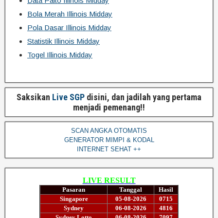
Data Paito Illinois Midday
Bola Merah Illinois Midday
Pola Dasar Illinois Midday
Statistik Illinois Midday
Togel Illinois Midday
Saksikan
Live SGP
disini, dan jadilah yang pertama
menjadi pemenang!!
SCAN ANGKA OTOMATIS
GENERATOR MIMPI & KODAL
INTERNET SEHAT ++