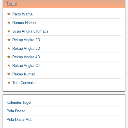
Tools
Paito Warna
Rumus Harian
Scan Angka Otomatis
Rekap Angka 2D
Rekap Angka 3D
Rekap Angka 4D
Rekap Angka CT
Rekap Kumat
Toto Converter
Kalender Togel
Pola Dasar
Pola Dasar ALL