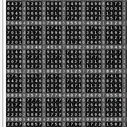
4
4
3
7
1
5
2
8
3
2
0
0
8
8
7
0
4
9
6
6
8
4
9
8
8
4
3
7
3
1
0
9
7
6
4
5
0
3
5
8
5
0
7
6
4
3
1
3
8
2
3
7
4
1
5
0
0
0
1
1
6
9
4
5
9
0
6
6
0
6
1
0
1
9
1
3
9
8
0
8
9
9
9
1
1
1
3
0
8
8
0
4
7
5
3
7
6
2
2
4
8
6
4
3
7
7
7
6
2
8
0
8
7
3
1
9
5
7
9
7
7
0
4
0
4
3
7
0
0
0
7
9
8
6
5
9
5
5
0
5
4
5
8
2
1
4
3
2
0
2
9
1
5
8
4
9
4
3
7
1
2
7
4
1
5
1
6
3
8
2
6
7
9
9
9
6
1
5
1
6
7
0
1
3
4
2
1
7
5
3
0
9
9
6
6
4
2
8
6
5
3
6
1
0
1
4
4
9
2
2
6
7
6
7
4
1
0
7
9
7
4
5
6
2
8
3
0
0
5
5
6
1
2
3
5
7
8
2
7
9
2
2
0
1
1
0
8
8
2
1
5
8
3
2
5
2
1
2
4
6
2
8
4
5
9
3
6
3
4
7
3
3
8
1
9
0
3
4
6
1
4
5
1
6
7
8
3
0
2
2
6
2
7
8
6
0
9
4
9
4
3
1
4
4
8
6
5
0
2
2
9
9
9
1
1
7
8
2
6
8
9
6
0
0
0
2
1
3
7
1
4
2
5
6
2
7
2
7
1
8
5
3
7
7
5
5
4
3
0
3
6
7
7
5
3
8
1
6
4
1
6
0
7
8
6
8
6
0
5
5
7
1
6
9
6
4
4
3
7
1
2
3
1
8
9
7
7
9
3
3
2
9
8
4
3
9
2
7
3
1
0
8
0
1
1
5
6
5
5
1
1
3
9
2
2
3
3
8
6
5
9
0
1
1
2
2
1
1
9
1
0
8
1
2
3
9
1
2
5
7
7
5
3
9
3
8
4
7
5
3
0
7
5
4
9
9
0
1
3
4
7
6
7
0
7
6
3
8
5
4
8
3
2
2
4
7
4
1
8
9
4
4
2
0
2
2
1
4
6
1
0
5
3
8
2
7
5
2
3
5
6
6
0
6
6
8
2
5
5
1
8
8
8
4
3
6
4
3
3
6
2
0
7
6
4
7
4
7
1
8
6
1
3
2
5
5
1
6
1
7
9
0
1
1
2
0
2
8
0
8
1
8
6
6
3
8
0
6
0
6
7
4
3
5
8
7
9
7
4
2
6
8
3
6
9
2
5
7
2
9
5
7
7
6
4
4
0
7
6
4
2
6
7
0
7
9
5
5
9
5
7
8
2
4
6
7
7
7
5
3
4
3
7
7
5
7
8
4
2
6
2
4
6
0
6
7
9
5
4
9
2
1
7
4
2
1
2
0
0
0
1
5
1
0
1
0
1
4
8
3
2
5
4
8
3
5
5
3
9
3
2
3
8
6
5
1
6
4
3
7
6
4
2
7
9
9
8
9
3
3
3
2
0
1
1
5
3
5
0
5
2
2
2
0
2
5
8
8
2
1
0
7
2
7
9
5
2
0
3
3
2
4
9
6
6
4
2
3
5
8
7
6
9
0
9
4
7
1
3
4
2
4
2
2
4
6
1
8
7
6
0
0
9
4
4
2
6
8
8
7
2
2
6
7
4
6
8
5
7
3
1
7
5
6
2
3
7
9
0
9
3
7
2
2
4
1
5
8
2
1