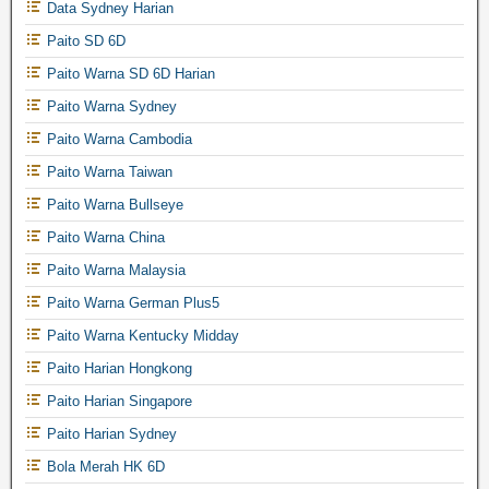
Data Sydney Harian
Paito SD 6D
Paito Warna SD 6D Harian
Paito Warna Sydney
Paito Warna Cambodia
Paito Warna Taiwan
Paito Warna Bullseye
Paito Warna China
Paito Warna Malaysia
Paito Warna German Plus5
Paito Warna Kentucky Midday
Paito Harian Hongkong
Paito Harian Singapore
Paito Harian Sydney
Bola Merah HK 6D