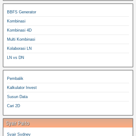
BBFS Generator
Kombinasi
Kombinasi 4D
Multi Kombinasi
Kolaborasi LN
LN vs DN
Pembalik
Kalkulator Invest
Susun Data
Cari 2D
Syair Paito
Syair Sydney