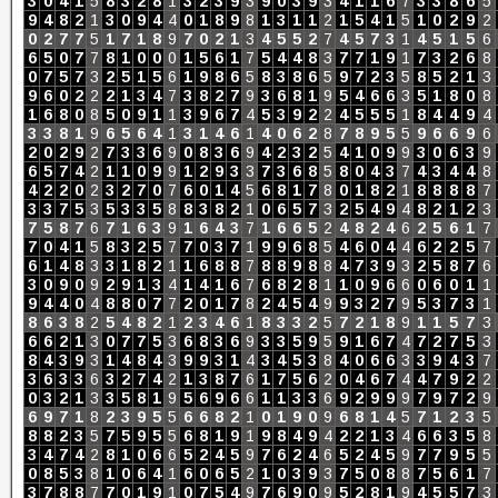
3
0
4
1
5
8
3
2
8
1
3
2
3
9
3
9
0
3
9
3
4
1
1
6
7
3
3
8
6
5
9
4
8
2
1
3
0
9
4
4
0
1
8
9
8
1
3
1
1
2
1
5
4
1
5
1
0
2
9
2
0
2
7
7
5
1
7
1
8
9
7
0
2
1
3
4
5
5
2
7
4
5
7
3
1
4
5
1
5
6
6
5
0
7
7
8
1
0
0
0
1
5
6
1
7
5
4
4
8
3
7
7
1
9
1
7
3
2
6
8
0
7
5
7
3
2
5
1
5
6
1
9
8
6
5
8
3
8
6
5
9
7
2
3
5
8
5
2
1
3
9
6
0
2
2
2
1
3
4
7
3
8
2
7
9
3
6
8
1
9
5
4
6
6
3
5
1
8
0
8
1
6
8
0
8
5
0
9
1
1
3
9
6
7
4
5
3
9
2
2
4
5
5
5
1
8
4
4
9
4
3
3
8
1
9
6
5
6
4
1
3
1
4
6
1
4
0
6
2
8
7
8
9
5
5
9
6
6
9
6
2
0
2
9
2
7
3
3
6
9
0
8
3
6
9
4
2
3
2
5
4
1
0
9
9
3
0
6
3
9
6
5
7
4
2
1
1
0
9
9
1
2
9
3
3
7
3
6
8
5
8
0
4
3
7
4
3
4
4
8
4
2
2
0
2
3
2
7
0
7
6
0
1
4
5
6
8
1
7
8
0
1
8
2
1
8
8
8
8
7
3
3
7
5
3
5
3
3
5
8
8
3
8
2
1
0
6
5
7
3
2
5
4
9
4
8
2
1
2
3
7
5
8
7
6
7
1
6
3
9
1
6
4
3
7
1
6
6
5
2
4
8
2
4
6
2
5
6
1
7
7
0
4
1
5
8
3
2
5
7
7
0
3
7
1
9
9
6
8
5
4
6
0
4
4
6
2
2
5
7
6
1
4
8
3
3
1
8
2
1
1
6
8
8
7
8
8
9
8
8
4
7
3
9
3
2
5
8
7
6
3
0
9
0
9
2
9
1
3
4
1
4
1
6
7
6
8
2
8
1
1
0
9
6
6
0
6
0
1
1
9
4
4
0
4
8
8
0
7
7
2
0
1
7
8
2
4
5
4
9
9
3
2
7
9
5
3
7
3
1
8
6
3
8
2
5
4
8
2
1
2
3
4
6
1
8
3
3
2
5
7
2
1
8
9
1
1
5
7
3
6
6
2
1
3
0
7
7
5
3
6
8
3
6
9
3
3
5
9
5
9
1
6
7
4
7
2
7
5
3
8
4
3
9
3
1
4
8
4
3
9
9
3
1
4
3
4
5
3
8
4
0
6
6
3
3
9
4
3
7
3
6
3
3
6
3
2
7
4
2
1
3
8
7
6
1
7
5
6
2
0
4
6
7
4
4
7
9
2
2
0
3
2
1
3
3
5
8
1
9
5
6
9
6
6
1
1
3
3
6
9
2
9
9
9
7
9
7
2
9
6
9
7
1
8
2
3
9
5
5
6
6
8
2
1
0
1
9
0
9
6
8
1
4
5
7
1
2
3
5
8
8
2
3
5
7
5
9
5
5
6
8
1
9
1
9
8
4
9
4
2
2
1
3
4
6
6
3
5
8
3
4
7
4
2
8
1
0
6
6
5
2
4
5
9
7
6
2
4
6
5
2
4
5
9
7
7
9
5
5
0
8
5
3
8
1
0
6
4
1
6
0
6
5
2
1
0
3
9
3
7
5
0
8
8
7
5
6
1
7
3
7
8
8
7
7
0
1
9
1
0
7
5
4
9
7
6
9
0
9
5
2
8
1
9
4
5
5
7
3