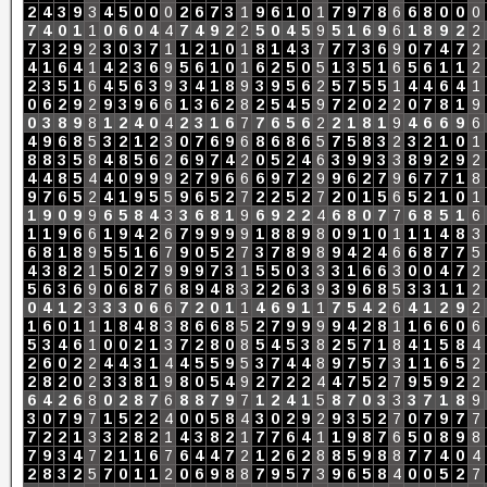
2
4
3
9
3
4
5
0
0
0
2
6
7
3
1
9
6
1
0
1
7
9
7
8
6
6
8
0
0
0
7
4
0
1
1
0
6
0
4
4
7
4
9
2
2
5
0
4
5
9
5
1
6
9
6
1
8
9
2
2
7
3
2
9
2
3
0
3
7
1
1
2
1
0
1
8
1
4
3
7
7
7
3
6
9
0
7
4
7
2
4
1
6
4
1
4
2
3
6
9
5
6
1
0
1
6
2
5
0
5
1
3
5
1
6
5
6
1
1
2
2
3
5
1
6
4
5
6
3
9
3
4
1
8
9
3
9
5
6
2
5
7
5
5
1
4
4
6
4
1
0
6
2
9
2
9
3
9
6
6
1
3
6
2
8
2
5
4
5
9
7
2
0
2
2
0
7
8
1
9
0
3
8
9
8
1
2
4
0
4
2
3
1
6
7
7
6
5
6
2
2
1
8
1
9
4
6
6
9
6
4
9
6
8
5
3
2
1
2
3
0
7
6
9
6
8
6
8
6
5
7
5
8
3
2
3
2
1
0
1
8
8
3
5
8
4
8
5
6
2
6
9
7
4
2
0
5
2
4
6
3
9
9
3
3
8
9
2
9
2
4
4
8
5
4
4
0
9
9
9
2
7
9
6
6
6
9
7
2
9
9
6
2
7
9
6
7
7
1
8
9
7
6
5
2
4
1
9
5
5
9
6
5
2
7
2
2
5
2
7
2
0
1
5
6
5
2
1
0
1
1
9
0
9
9
6
5
8
4
3
3
6
8
1
9
6
9
2
2
4
6
8
0
7
7
6
8
5
1
6
1
1
9
6
6
1
9
4
2
6
7
9
9
9
9
1
8
8
9
8
0
9
1
0
1
1
1
4
8
3
6
8
1
8
9
5
5
1
6
7
9
0
5
2
7
3
7
8
9
8
9
4
2
4
6
6
8
7
7
5
4
3
8
2
1
5
0
2
7
9
9
9
7
3
1
5
5
0
3
3
3
1
6
6
3
0
0
4
7
2
5
6
3
6
9
0
6
8
7
6
8
9
4
8
3
2
2
6
3
9
3
9
6
8
5
3
3
1
1
2
0
4
1
2
3
3
3
0
6
6
7
2
0
1
1
4
6
9
1
1
7
5
4
2
6
4
1
2
9
2
1
6
0
1
1
1
8
4
8
3
8
6
6
8
5
2
7
9
9
9
9
4
2
8
1
1
6
6
0
6
5
3
4
6
1
0
0
2
1
3
7
2
8
0
8
5
4
5
3
8
2
5
7
1
8
4
1
5
8
4
2
6
0
2
2
4
4
3
1
4
4
5
5
9
5
3
7
4
4
8
9
7
5
7
3
1
1
6
5
2
2
8
2
0
2
3
3
8
1
9
8
0
5
4
9
2
7
2
2
4
4
7
5
2
7
9
5
9
2
2
6
4
2
6
8
0
2
8
7
6
8
8
7
9
7
1
2
4
1
5
8
7
0
3
3
3
7
1
8
9
3
0
7
9
7
1
5
2
2
4
0
0
5
8
4
3
0
2
9
2
9
3
5
2
7
0
7
9
7
7
7
2
2
1
3
3
2
8
2
1
4
3
8
2
1
7
7
6
4
1
1
9
8
7
6
5
0
8
9
8
7
9
3
4
7
2
1
1
6
7
6
4
4
7
2
1
2
6
2
8
8
5
9
8
8
7
7
4
0
4
2
8
3
2
5
7
0
1
1
2
0
6
9
8
8
7
9
5
7
3
9
6
5
8
4
0
0
5
2
7