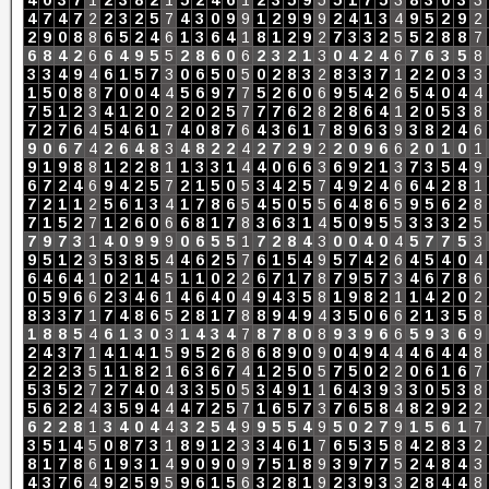
4
0
3
7
1
2
3
8
2
1
5
2
4
6
1
2
3
5
9
5
5
1
7
5
3
8
3
0
3
3
4
7
4
7
2
2
3
2
5
7
4
3
0
9
9
1
2
9
9
9
2
4
1
3
4
9
5
2
9
2
2
9
0
8
8
6
5
2
4
6
1
3
6
4
1
8
1
2
9
2
7
3
3
2
5
5
2
8
8
7
6
8
4
2
6
6
4
9
5
5
2
8
6
0
6
2
3
2
1
3
0
4
2
4
6
7
6
3
5
8
3
3
4
9
4
6
1
5
7
3
0
6
5
0
5
0
2
8
3
2
8
3
3
7
1
2
2
0
3
3
1
5
0
8
8
7
0
0
4
4
5
6
9
7
7
5
2
6
0
6
9
5
4
2
6
5
4
0
4
4
7
5
1
2
3
4
1
2
0
2
2
0
2
5
7
7
7
6
2
8
2
8
6
4
1
2
0
5
3
8
7
2
7
6
4
5
4
6
1
7
4
0
8
7
6
4
3
6
1
7
8
9
6
3
9
3
8
2
4
6
9
0
6
7
4
2
6
4
8
3
4
8
2
2
4
2
7
2
9
2
2
0
9
6
6
2
0
1
0
1
9
1
9
8
8
1
2
2
8
1
1
3
3
1
4
4
0
6
6
3
6
9
2
1
3
7
3
5
4
9
6
7
2
4
6
9
4
2
5
7
2
1
5
0
5
3
4
2
5
7
4
9
2
4
6
6
4
2
8
1
7
2
1
1
2
5
6
1
3
4
1
7
8
6
5
4
5
0
5
5
6
4
8
6
5
9
5
6
2
8
7
1
5
2
7
1
2
6
0
6
6
8
1
7
8
3
6
3
1
4
5
0
9
5
5
3
3
3
2
5
7
9
7
3
1
4
0
9
9
9
0
6
5
5
1
7
2
8
4
3
0
0
4
0
4
5
7
7
5
3
9
5
1
2
3
5
3
8
5
4
4
6
2
5
7
6
1
5
4
9
5
7
4
2
6
4
5
4
0
4
6
4
6
4
1
0
2
1
4
5
1
1
0
2
2
6
7
1
7
8
7
9
5
7
3
4
6
7
8
6
0
5
9
6
6
2
3
4
6
1
4
6
4
0
4
9
4
3
5
8
1
9
8
2
1
1
4
2
0
2
8
3
3
7
1
7
4
8
6
5
2
8
1
7
8
8
9
4
9
4
3
5
0
6
6
2
1
3
5
8
1
8
8
5
4
6
1
3
0
3
1
4
3
4
7
8
7
8
0
8
9
3
9
6
6
5
9
3
6
9
2
4
3
7
1
4
1
4
1
5
9
5
2
6
8
6
8
9
0
9
0
4
9
4
4
4
6
4
4
8
2
2
2
3
5
1
1
8
2
1
6
3
6
7
4
1
2
5
0
5
7
5
0
2
2
0
6
1
6
7
5
3
5
2
7
2
7
4
0
4
3
3
5
0
5
3
4
9
1
1
6
4
3
9
3
3
0
5
3
8
5
6
2
2
4
3
5
9
4
4
4
7
2
5
7
1
6
5
7
3
7
6
5
8
4
8
2
9
2
2
6
2
2
8
1
3
4
0
4
4
3
2
5
4
9
9
5
5
4
9
5
0
2
7
9
1
5
6
1
7
3
5
1
4
5
0
8
7
3
1
8
9
1
2
3
3
4
6
1
7
6
5
3
5
8
4
2
8
3
2
8
1
7
8
6
1
9
3
1
4
9
0
9
0
9
7
5
1
8
9
3
9
7
7
5
2
4
8
4
3
4
3
7
6
4
9
2
5
9
5
9
6
1
5
6
3
2
8
1
9
2
3
9
3
3
2
8
4
4
8