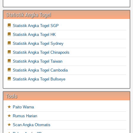
Statistik Angka Togel
Statistik Angka Togel SGP
Statistik Angka Togel HK
Statistik Angka Togel Sydney
Statistik Angka Togel Chinapools
Statistik Angka Togel Taiwan
Statistik Angka Togel Cambodia
Statistik Angka Togel Bullseye
Tools
Paito Warna
Rumus Harian
Scan Angka Otomatis