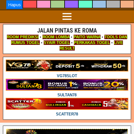
Hapus
Data SGTOTO Lengkap
Data SG4D Lengkap
Widget Result
JALAN PINTAS KE ROMA
ROOM PREDIKSI
•
ROOM LOMBA
•
PAITO WARNA
•
TOOLS DAN
RUMUS TOGEL
•
SYAIR TOGEL
•
PERKAKAS TOGEL
•
LIVE
RESULT
VG78SLOT
SULTAN78
SCATTER78