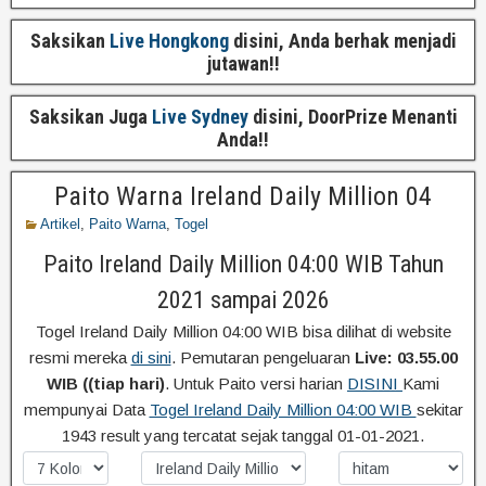
Saksikan
Live Hongkong
disini, Anda berhak menjadi
jutawan!!
Saksikan Juga
Live Sydney
disini, DoorPrize Menanti
Anda!!
Paito Warna Ireland Daily Million 04
Artikel
,
Paito Warna
,
Togel
Paito Ireland Daily Million 04:00 WIB Tahun
2021 sampai 2026
Togel Ireland Daily Million 04:00 WIB bisa dilihat di website
resmi mereka
di sini
. Pemutaran pengeluaran
Live: 03.55.00
WIB ((tiap hari)
. Untuk Paito versi harian
DISINI
Kami
mempunyai Data
Togel Ireland Daily Million 04:00 WIB
sekitar
1943 result yang tercatat sejak tanggal 01-01-2021.