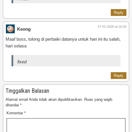
Reply
27-01-2026 at 16:20
Keong
Maaf boss, tolong di perbaiki datanya untuk hari ini itu salah,
hari selasa
fixed
Reply
Tinggalkan Balasan
Alamat email Anda tidak akan dipublikasikan.
Ruas yang wajib
ditandai
*
Komentar
*