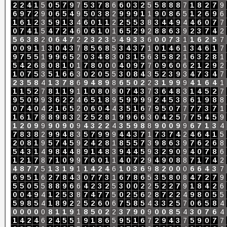
2
2
4
1
5
0
5
7
9
7
5
3
7
8
6
6
0
3
2
5
5
8
8
8
7
1
8
2
7
9
6
9
7
2
9
0
6
5
4
9
5
0
3
8
2
9
9
9
1
1
9
0
8
6
5
1
2
6
9
6
1
6
1
2
3
5
9
1
3
4
6
0
1
1
2
2
5
5
3
8
3
4
4
9
4
4
6
0
7
7
0
7
4
1
5
4
7
2
4
6
0
6
1
0
1
6
5
2
9
2
8
8
6
3
9
2
3
7
4
2
5
6
3
8
2
0
6
4
7
2
2
3
2
3
5
4
9
3
3
6
0
0
7
3
1
1
6
2
5
7
0
0
9
1
1
3
0
4
3
7
8
5
6
8
5
3
4
3
7
1
0
1
4
6
1
3
4
6
1
7
9
7
5
5
1
9
9
6
5
2
0
3
4
8
3
0
3
1
5
6
3
5
8
2
1
6
3
2
8
1
5
4
2
6
8
0
8
1
0
1
7
8
0
0
0
4
0
9
7
7
0
9
6
0
6
2
1
2
9
2
1
0
7
5
3
5
1
6
6
3
0
2
0
5
5
3
0
8
4
3
5
2
3
9
3
4
7
3
4
7
2
3
5
8
4
1
3
7
8
6
9
4
8
9
8
6
5
0
2
2
3
1
9
9
9
4
1
6
4
1
1
1
5
2
7
8
1
1
9
1
1
0
8
0
8
0
7
4
3
7
3
6
4
8
3
1
4
5
2
7
9
5
0
9
9
3
6
2
2
4
6
5
1
8
9
5
9
9
9
9
2
4
5
3
8
6
1
9
8
8
0
7
4
0
4
2
1
6
5
2
0
6
0
4
4
3
5
1
6
7
9
5
0
7
7
7
7
3
7
1
1
6
1
7
8
8
9
8
3
2
2
5
2
8
1
9
9
6
6
3
0
4
2
5
7
7
5
4
5
9
1
2
0
9
9
9
0
9
0
9
4
3
2
2
4
3
5
9
8
8
9
0
0
9
9
6
7
1
3
4
7
8
3
8
2
9
9
4
8
3
5
7
9
9
9
4
4
3
7
1
7
3
7
4
2
4
6
4
1
5
2
0
8
1
9
5
7
4
5
9
2
4
2
8
1
8
5
5
7
3
9
8
6
3
9
7
6
2
6
8
5
4
3
1
4
9
8
4
4
8
9
1
4
8
3
9
4
4
5
9
3
2
9
0
9
4
0
7
8
6
1
2
1
7
8
7
1
0
9
9
7
6
0
1
1
4
0
7
2
9
4
9
0
8
8
7
1
7
4
2
4
8
7
7
5
1
3
1
9
1
1
4
2
4
6
1
0
3
6
9
8
2
0
0
0
6
6
4
3
7
6
9
5
1
6
2
7
8
4
3
0
7
7
3
1
6
7
8
6
5
3
5
8
0
8
4
7
2
7
9
5
5
0
5
5
8
8
9
6
6
4
2
3
2
5
3
0
0
2
2
5
2
2
7
9
1
8
4
2
6
0
0
4
9
4
1
2
5
3
8
7
4
7
7
5
0
2
5
6
2
8
7
2
2
4
9
8
0
5
5
5
9
8
5
4
1
8
9
2
2
5
2
6
0
6
7
5
8
5
4
3
3
2
5
7
0
6
5
8
4
0
0
0
0
0
8
1
1
9
1
8
5
0
2
2
3
7
9
0
9
0
0
8
5
4
3
0
7
6
4
1
4
2
4
6
2
4
5
5
1
9
1
8
6
5
9
5
1
6
7
2
9
4
3
7
5
9
0
7
7