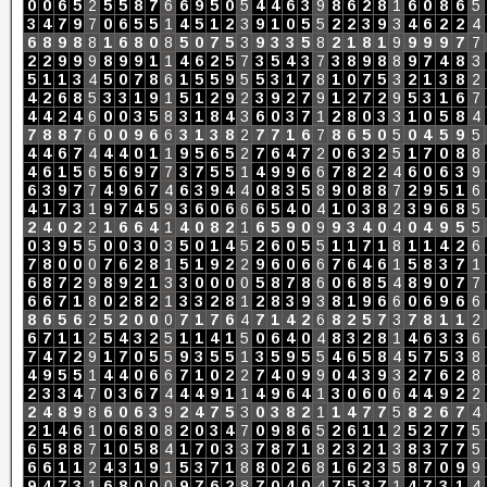
0
0
6
5
2
5
5
8
7
6
6
9
5
0
5
4
4
6
3
9
8
6
2
8
1
6
0
8
6
5
3
4
7
9
7
0
6
5
5
1
4
5
1
2
3
9
1
0
5
5
2
2
3
9
3
4
6
2
2
4
6
8
9
8
8
1
6
8
0
8
5
0
7
5
3
9
3
3
5
8
2
1
8
1
9
9
9
9
7
7
2
2
9
9
9
8
9
9
1
1
4
6
2
5
7
3
5
4
3
7
3
8
9
8
8
9
7
4
8
3
5
1
1
3
4
5
0
7
8
6
1
5
5
9
5
5
3
1
7
8
1
0
7
5
3
2
1
3
8
2
4
2
6
8
5
3
3
1
9
1
5
1
2
9
2
3
9
2
7
9
1
2
7
2
9
5
3
1
6
7
4
4
2
4
6
0
0
3
5
8
3
1
8
4
3
6
0
3
7
1
2
8
0
3
3
1
0
5
8
4
7
8
8
7
6
0
0
9
6
6
3
1
3
8
2
7
7
1
6
7
8
6
5
0
5
0
4
5
9
5
4
4
6
7
4
4
4
0
1
1
9
5
6
5
2
7
6
4
7
2
0
6
3
2
5
1
7
0
8
8
4
6
1
5
6
5
6
9
7
7
3
7
5
5
1
4
9
9
6
6
7
8
2
2
4
6
0
6
3
9
6
3
9
7
7
4
9
6
7
4
6
3
9
4
4
0
8
3
5
8
9
0
8
8
7
2
9
5
1
6
4
1
7
3
1
9
7
4
5
9
3
6
0
6
6
6
5
4
0
4
1
0
3
8
2
3
9
6
8
5
2
4
0
2
2
1
6
6
4
1
4
0
8
2
1
6
5
9
0
9
9
3
4
0
4
0
4
9
5
5
0
3
9
5
5
0
0
3
0
3
5
0
1
4
5
2
6
0
5
5
1
1
7
1
8
1
1
4
2
6
7
8
0
0
0
7
6
2
8
1
5
1
9
2
2
9
6
0
6
6
7
6
4
6
1
5
8
3
7
1
6
8
7
2
9
8
9
2
1
3
3
0
0
0
0
5
8
7
8
6
0
6
8
5
4
8
9
0
7
7
6
6
7
1
8
0
2
8
2
1
3
3
2
8
1
2
8
3
9
3
8
1
9
6
6
0
6
9
6
6
8
6
5
6
2
5
2
0
0
0
7
1
7
6
4
7
1
4
2
6
8
2
5
7
3
7
8
1
1
2
6
7
1
1
2
5
4
3
2
5
1
1
4
1
5
0
6
4
0
4
8
3
2
8
1
4
6
3
3
6
7
4
7
2
9
1
7
0
5
5
9
3
5
5
1
3
5
9
5
5
4
6
5
8
4
5
7
5
3
8
4
9
5
5
1
4
4
0
6
6
7
1
0
2
2
7
4
0
9
9
0
4
3
9
3
2
7
6
2
8
2
3
3
4
7
0
3
6
7
4
4
4
9
1
1
4
9
6
4
1
3
0
6
0
6
4
4
9
2
2
2
4
8
9
8
6
0
6
3
9
2
4
7
5
3
0
3
8
2
1
1
4
7
7
5
8
2
6
7
4
2
1
4
6
1
0
6
8
0
8
2
0
3
4
7
0
9
8
6
5
2
6
1
1
2
5
2
7
7
5
6
5
8
8
7
1
0
5
8
4
1
7
0
3
3
7
8
7
1
8
2
3
2
1
3
8
3
7
7
5
6
6
1
1
2
4
3
1
9
1
5
3
7
1
8
8
0
2
6
8
1
6
2
3
5
8
7
0
9
9
9
4
7
3
1
6
8
0
0
0
9
7
6
2
8
7
0
4
0
4
7
5
3
7
1
4
7
3
1
4