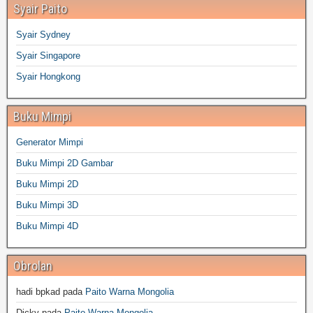
Syair Paito
Syair Sydney
Syair Singapore
Syair Hongkong
Buku Mimpi
Generator Mimpi
Buku Mimpi 2D Gambar
Buku Mimpi 2D
Buku Mimpi 3D
Buku Mimpi 4D
Obrolan
hadi bpkad
pada
Paito Warna Mongolia
Dicky
pada
Paito Warna Mongolia