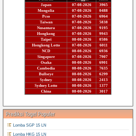
Prediksi Togel Populer
Lomba SGP 15 LN
Lomba HKG 15 LN