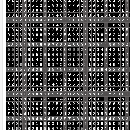
0
2
2
7
9
8
6
3
5
8
7
6
0
0
0
1
6
7
1
8
0
0
1
5
6
0
2
6
3
9
3
4
2
2
4
0
5
1
2
3
1
8
3
3
6
7
7
9
2
2
6
9
6
7
4
4
8
6
7
4
4
7
9
0
9
7
8
0
6
6
7
6
9
5
5
3
5
7
8
6
2
4
5
0
5
4
8
0
1
1
0
0
1
7
8
7
0
2
1
3
3
9
4
8
3
5
9
1
1
2
8
5
4
1
5
6
1
0
8
8
3
8
7
2
9
3
6
0
4
4
8
3
7
5
3
3
1
0
4
4
8
3
0
7
7
7
7
5
2
7
1
2
3
6
9
1
0
7
8
6
9
3
4
9
4
9
6
8
1
9
9
4
3
7
1
1
8
5
5
1
1
0
4
2
6
0
3
8
9
8
2
2
5
3
8
1
3
3
3
6
2
9
2
1
3
0
2
9
5
5
9
4
5
6
2
8
3
0
8
8
7
9
2
3
5
6
2
5
5
1
3
7
8
8
7
6
2
4
4
8
3
4
6
1
7
5
3
1
9
1
2
9
4
0
4
5
6
3
7
1
9
1
5
6
2
5
3
5
5
1
4
3
2
8
1
6
5
3
5
8
8
7
0
3
3
4
8
8
0
8
0
2
9
1
1
3
9
2
2
4
5
5
2
8
1
8
7
4
3
7
7
8
0
0
0
6
6
6
2
8
5
7
0
4
4
4
2
1
0
1
8
5
2
1
3
5
5
5
3
8
5
6
6
9
6
2
2
5
3
8
3
0
4
4
8
2
7
9
4
4
6
5
8
4
3
8
1
4
3
7
9
6
4
1
5
6
1
6
0
6
4
8
6
4
1
1
2
6
9
6
3
4
5
8
4
1
1
1
6
7
9
9
7
5
3
6
1
5
0
5
1
8
5
2
7
4
8
4
0
4
7
7
1
6
7
7
8
2
8
1
3
8
7
8
6
7
0
3
0
3
9
0
5
8
4
2
2
2
8
1
6
8
1
8
9
9
5
9
7
7
3
3
3
4
7
9
6
5
3
8
4
7
2
5
7
1
7
0
0
0
2
0
8
8
7
3
4
0
7
7
3
7
6
3
9
1
0
1
1
2
1
3
5
2
7
8
0
2
0
2
0
2
7
8
6
3
3
1
0
1
9
4
5
5
1
5
6
5
0
5
6
5
4
1
5
0
9
3
7
1
9
5
9
6
6
6
4
3
5
8
4
4
4
1
5
8
8
6
3
9
6
1
9
2
2
4
5
5
3
8
3
0
2
8
1
2
6
0
9
9
8
9
7
6
4
0
2
5
6
2
5
5
0
7
7
5
7
0
1
1
0
5
5
8
4
6
3
1
3
4
9
1
0
4
4
0
0
2
7
9
2
8
9
1
1
2
3
5
5
1
6
0
8
6
5
1
0
6
4
1
6
2
5
8
4
6
2
2
6
8
1
5
3
2
5
8
6
5
4
9
4
4
0
9
9
9
0
9
7
7
3
0
8
3
2
6
2
6
8
5
9
5
6
3
9
0
8
0
8
8
7
9
0
4
4
1
3
9
3
3
8
1
2
8
1
3
3
2
6
8
5
2
0
5
5
4
5
6
1
7
2
5
4
2
6
9
6
4
9
4
4
5
6
8
5
7
4
6
6
3
1
5
5
8
4
4
0
0
3
3
8
7
0
5
5
5
9
1
5
6
0
3
4
1
5
9
3
7
3
1
6
3
0
0
0
5
0
6
0
6
9
1
6
3
9
8
2
0
6
6
5
6
7
6
4
2
0
2
5
7
3
8
8
2
1
9
0
1
6
7