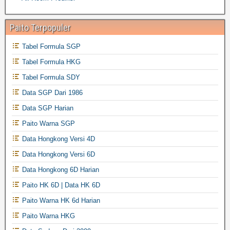
Paito Terpopuler
Tabel Formula SGP
Tabel Formula HKG
Tabel Formula SDY
Data SGP Dari 1986
Data SGP Harian
Paito Warna SGP
Data Hongkong Versi 4D
Data Hongkong Versi 6D
Data Hongkong 6D Harian
Paito HK 6D | Data HK 6D
Paito Warna HK 6d Harian
Paito Warna HKG