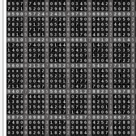
8
5
9
7
7
7
4
9
8
8
0
8
5
4
9
0
3
4
5
9
5
9
4
2
6
7
5
0
0
0
7
8
2
1
3
5
2
0
5
5
2
9
8
1
9
5
7
4
5
9
5
0
9
3
3
5
0
8
3
2
8
5
9
0
9
5
7
2
4
6
2
4
3
1
4
9
7
6
3
9
6
9
8
6
5
2
8
3
0
3
6
2
4
3
7
3
5
9
6
6
7
5
2
8
1
0
2
9
0
9
5
4
9
8
8
6
0
5
6
2
7
8
3
3
6
9
1
3
5
8
6
5
4
6
1
0
7
9
8
8
0
9
6
5
2
4
4
0
4
4
9
3
1
2
3
7
1
7
5
3
0
6
6
2
8
6
1
9
9
9
4
8
5
6
2
0
8
6
5
2
6
8
1
4
5
1
6
8
1
9
5
3
5
0
5
0
5
7
6
4
4
8
9
2
2
8
8
2
9
2
6
5
1
0
1
1
7
4
2
6
1
6
5
4
9
6
6
6
1
7
8
8
1
0
1
6
6
1
4
5
1
2
6
8
5
7
4
0
9
9
9
1
4
4
8
8
6
3
0
3
1
4
3
0
3
6
0
1
7
8
1
4
6
8
5
6
5
9
6
6
7
4
3
5
8
5
4
3
5
8
7
7
3
6
9
2
5
3
5
8
0
8
7
2
9
9
2
7
0
7
2
6
8
6
5
6
6
0
7
7
1
3
2
3
5
9
2
2
2
4
0
3
6
9
6
0
6
5
0
5
6
1
6
6
3
9
7
3
6
9
6
5
0
4
4
4
7
2
2
4
5
6
0
8
8
2
1
3
4
7
8
5
3
2
5
0
1
8
3
2
5
4
3
8
2
7
1
1
5
6
x
x
x
x
x
6
1
8
2
1
8
4
0
8
8
2
1
4
5
9
1
3
4
5
9
2
8
2
3
5
4
9
0
5
5
5
6
5
4
9
5
2
3
2
5
3
9
2
3
5
5
8
4
6
1
3
1
0
5
5
7
5
7
0
7
0
0
4
8
3
0
9
0
1
1
8
7
7
7
5
6
2
4
5
9
5
9
3
3
6
2
1
1
8
9
5
4
0
7
7
3
8
1
6
7
3
4
7
3
1
7
0
6
4
1
x
x
x
x
x
9
4
0
7
7
2
9
9
5
5
5
6
4
5
9
6
5
1
2
3
8
8
2
3
5
9
9
7
8
6
7
4
2
2
4
4
4
4
6
1
3
8
8
6
5
0
2
0
8
8
5
7
8
8
7
4
5
9
6
6
1
3
8
9
8
5
8
9
9
9
5
8
3
4
7
4
6
3
5
8
6
2
5
5
1
5
8
9
4
4
6
1
8
8
7
3
5
6
9
6
4
2
0
4
4
5
7
0
8
8
6
9
0
1
1
4
3
0
2
2
4
2
5
8
4
1
0
8
5
4
3
4
3
7
1
1
4
7
8
6
6
6
0
6
6
4
6
7
6
4
6
8
7
5
3
0
9
8
8
7
3
9
4
1
5
8
2
8
7
6
0
0
3
5
8
6
6
7
5
3
7
4
8
0
8
0
6
6
6
3
1
9
1
7
8
0
0
9
6
6
4
2
5
2
7
9
2
8
8
7
9
3
6
7
4
1
8
9
1
1
9
0
6
6
3
3
8
8
6
5
4
8
6
7
4
4
4
0
0
0
0
3
9
9
9
8
2
6
1
7
1
8
2
9
2
9
9
8
4
3
5
0
8
7
6
8
9
0
8
8