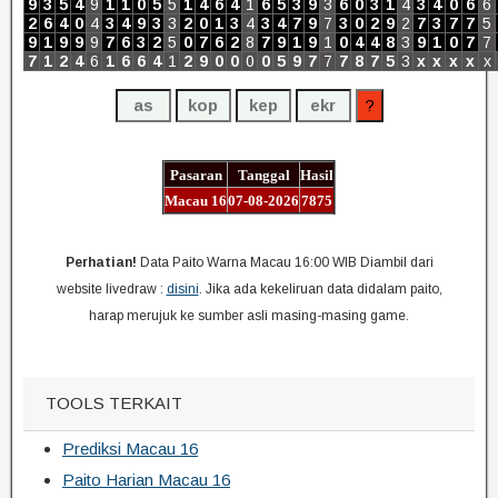
9
3
5
4
9
1
1
0
5
5
1
4
6
4
1
6
5
3
9
3
6
0
3
1
4
3
4
0
6
6
2
6
4
0
4
3
4
9
3
3
2
0
1
3
4
3
4
7
9
7
3
0
2
9
2
7
3
7
7
5
9
1
9
9
9
7
6
3
2
5
0
7
6
2
8
7
9
1
9
1
0
4
4
8
3
9
1
0
7
7
7
1
2
4
6
1
6
6
4
1
2
9
0
0
0
0
5
9
7
7
7
8
7
5
3
x
x
x
x
x
Pasaran
Tanggal
Hasil
Macau 16
07-08-2026
7875
Perhatian!
Data Paito Warna Macau 16:00 WIB Diambil dari
website livedraw :
disini
. Jika ada kekeliruan data didalam paito,
harap merujuk ke sumber asli masing-masing game.
TOOLS TERKAIT
Prediksi Macau 16
Paito Harian Macau 16