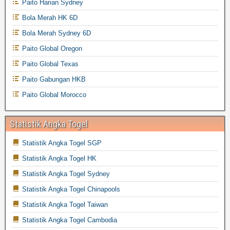
Paito Harian Sydney
Bola Merah HK 6D
Bola Merah Sydney 6D
Paito Global Oregon
Paito Global Texas
Paito Gabungan HKB
Paito Global Morocco
Statistik Angka Togel
Statistik Angka Togel SGP
Statistik Angka Togel HK
Statistik Angka Togel Sydney
Statistik Angka Togel Chinapools
Statistik Angka Togel Taiwan
Statistik Angka Togel Cambodia