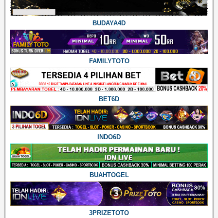
BUDAYA4D
FAMILYTOTO
BET6D
INDO6D
BUAHTOGEL
3PRIZETOTO