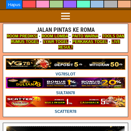
Hapus
Data SGTOTO Lengkap
Data SG4D Lengkap
Widget Result
JALAN PINTAS KE ROMA
ROOM PREDIKSI
•
ROOM LOMBA
•
PAITO WARNA
•
TOOLS DAN
RUMUS TOGEL
•
SYAIR TOGEL
•
PERKAKAS TOGEL
•
LIVE
RESULT
VG78SLOT
SULTAN78
SCATTER78