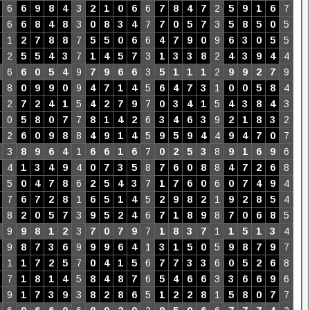
6
6
9
8
4
3
2
1
0
6
6
7
8
4
7
2
5
9
1
6
7
6
6
8
4
8
3
0
8
3
4
7
7
0
5
7
3
5
8
5
0
5
1
2
7
8
8
7
5
5
0
6
6
4
7
9
0
9
6
3
0
5
5
2
5
5
4
3
7
1
4
5
7
3
1
3
3
8
2
4
3
9
4
4
6
6
0
5
4
9
7
9
6
6
3
5
1
1
1
2
9
9
2
7
9
8
0
9
9
0
9
4
7
1
4
5
6
4
7
3
1
0
0
5
8
4
2
7
2
4
1
5
4
2
7
9
7
0
3
4
1
5
4
3
8
4
3
0
5
8
0
7
7
8
1
4
2
6
3
4
6
3
9
2
1
8
3
2
2
6
0
9
8
8
4
9
1
4
5
9
5
9
4
4
9
4
7
0
7
3
8
9
6
4
1
6
6
1
6
7
0
2
5
3
8
9
1
6
9
6
4
1
3
4
9
4
0
7
3
5
8
7
6
0
8
8
4
7
2
6
8
5
0
4
7
8
6
2
5
4
3
7
1
7
6
0
6
0
7
4
9
4
7
6
7
2
8
1
6
5
1
4
5
2
9
8
2
1
9
2
8
5
4
8
2
0
5
7
3
9
5
2
4
6
7
1
8
9
8
7
0
6
8
5
9
9
8
1
2
3
7
0
7
9
7
1
8
3
7
1
1
5
1
3
4
9
8
7
3
6
9
9
9
6
4
1
3
1
5
0
5
9
8
7
9
7
1
1
7
2
5
7
0
4
1
5
6
7
7
3
3
6
0
5
2
6
8
7
1
8
1
4
5
8
4
8
7
6
5
4
6
6
3
3
6
6
9
6
9
1
7
3
9
3
8
2
8
6
5
1
2
2
8
1
5
8
0
7
7