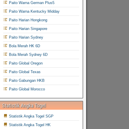
Paito Warna German Plus5
Paito Warna Kentucky Midday
Paito Harian Hongkong
Paito Harian Singapore
Paito Harian Sydney
Bola Merah HK 6D
Bola Merah Sydney 6D
Paito Global Oregon
Paito Global Texas
Paito Gabungan HKB
Paito Global Morocco
Statistik Angka Togel
Statistik Angka Togel SGP
Statistik Angka Togel HK