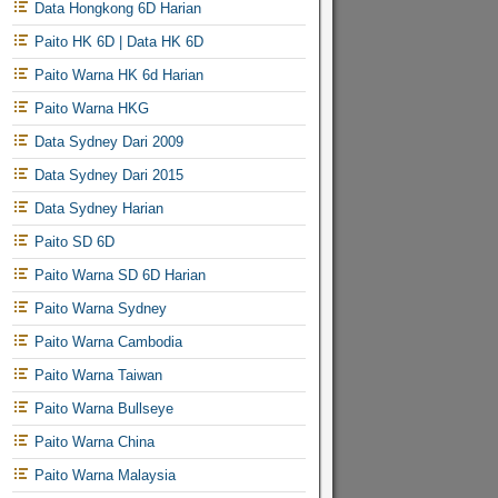
Data Hongkong 6D Harian
Paito HK 6D | Data HK 6D
Paito Warna HK 6d Harian
Paito Warna HKG
Data Sydney Dari 2009
Data Sydney Dari 2015
Data Sydney Harian
Paito SD 6D
Paito Warna SD 6D Harian
Paito Warna Sydney
Paito Warna Cambodia
Paito Warna Taiwan
Paito Warna Bullseye
Paito Warna China
Paito Warna Malaysia