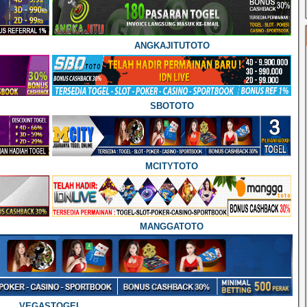
ANGKAJITUTOTO
SBOTOTO
MCITYTOTO
MANGGATOTO
VEGASTOGEL