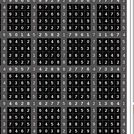
6
9
6
6
0
6
8
9
2
9
2
8
5
0
6
6
7
7
7
4
2
4
2
8
2
2
4
6
7
9
0
9
1
1
9
1
1
7
5
9
1
1
8
9
3
1
2
3
7
9
6
6
3
9
0
3
3
6
8
4
7
5
3
2
5
8
5
1
6
2
5
3
3
6
6
6
1
9
1
1
4
1
5
6
2
1
2
0
7
7
8
2
2
7
9
8
7
5
5
1
5
0
3
2
5
9
5
0
1
4
5
2
5
8
2
1
7
9
6
1
7
3
1
6
7
4
8
9
4
1
2
3
5
1
4
6
1
6
1
7
0
7
5
4
5
0
5
4
2
1
8
4
3
8
5
7
5
3
9
3
5
3
8
8
6
0
0
0
6
2
8
2
8
1
4
0
7
0
7
8
6
0
3
3
5
4
4
9
4
6
2
5
2
7
9
4
2
0
8
8
6
8
5
2
7
1
2
1
2
3
4
6
5
5
7
3
4
2
8
9
8
2
7
7
6
4
7
3
3
4
7
5
6
4
9
5
5
4
4
6
9
6
5
5
4
7
2
7
5
4
8
3
4
3
3
6
5
2
1
9
5
3
8
0
9
6
4
1
9
6
5
3
8
3
4
1
5
8
4
6
7
7
6
4
3
8
8
9
8
8
9
7
1
8
5
2
8
1
4
5
2
0
4
8
3
6
7
2
5
7
1
6
4
3
7
9
4
6
2
8
1
6
2
7
7
5
6
2
7
4
2
1
3
6
4
1
4
9
9
8
2
1
6
4
2
4
6
9
1
5
5
1
7
2
9
2
2
6
8
5
6
4
1
6
6
9
0
9
9
4
7
9
7
8
9
1
8
9
3
7
9
7
5
3
3
4
5
4
9
8
8
3
6
9
9
2
5
8
4
8
8
4
6
7
4
9
0
3
8
2
2
5
2
9
2
9
9
8
6
5