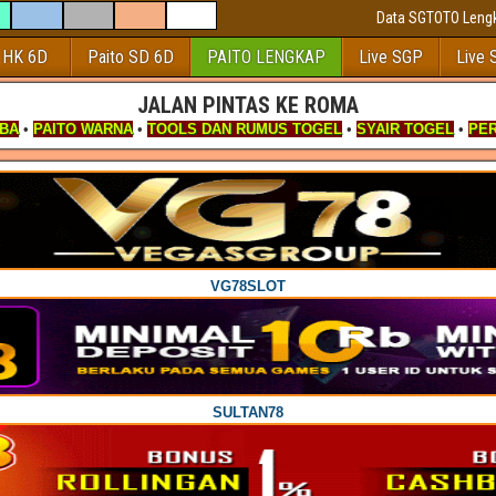
Data SGTOTO Leng
HK 6D
Paito SD 6D
PAITO LENGKAP
Live SGP
Live 
JALAN PINTAS KE ROMA
BA
•
PAITO WARNA
•
TOOLS DAN RUMUS TOGEL
•
SYAIR TOGEL
•
PE
VG78SLOT
SULTAN78