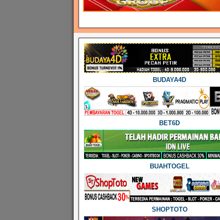
BUDAYA4D
BET6D
BUAHTOGEL
SHOPTOTO