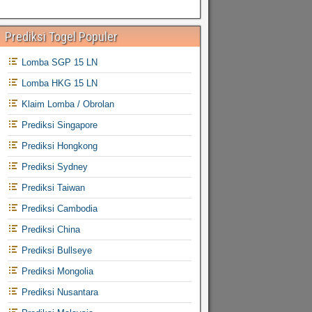
Prediksi Togel Populer
Lomba SGP 15 LN
Lomba HKG 15 LN
Klaim Lomba / Obrolan
Prediksi Singapore
Prediksi Hongkong
Prediksi Sydney
Prediksi Taiwan
Prediksi Cambodia
Prediksi China
Prediksi Bullseye
Prediksi Mongolia
Prediksi Nusantara