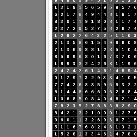
9
4
9
0
9
9
4
5
1
6
2
1
3
3
1
3
1
9
1
5
6
5
9
5
9
5
7
6
6
2
1
7
8
4
9
4
4
8
1
9
1
7
8
3
0
1
1
9
1
8
0
8
1
1
7
4
2
3
7
2
9
5
2
7
5
3
2
8
7
4
1
2
9
2
2
6
4
3
2
5
1
1
6
3
2
1
3
5
8
6
1
5
4
9
8
8
0
8
7
1
3
6
9
8
8
1
2
3
5
1
0
4
8
5
6
9
6
8
0
1
6
7
3
7
0
6
1
8
9
3
3
2
4
2
6
8
1
1
9
6
2
4
7
4
2
6
1
4
6
1
4
9
9
4
0
1
7
9
7
3
2
9
3
3
4
1
0
5
7
7
4
2
6
8
8
5
9
5
9
3
2
2
6
1
4
4
8
6
6
6
0
6
2
8
8
4
1
0
6
8
5
0
8
4
0
4
8
2
1
4
7
8
2
3
5
2
7
6
6
3
8
2
9
0
8
4
2
1
3
2
1
0
0
0
1
2
7
6
9
6
0
1
1
3
2
6
9
6
0
7
1
5
5
1
1
6
7
6
8
2
4
6
1
3
2
1
1
5
2
8
1
3
3
4
6
1
4
7
8
0