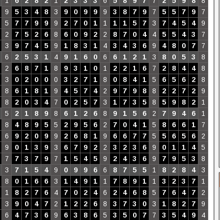
1
6
2
8
2
1
2
3
3
3
6
5
8
9
7
7
2
5
9
8
8
9
5
3
4
8
3
9
0
9
9
9
3
8
7
9
7
5
5
7
9
7
5
7
7
9
9
9
2
7
0
1
1
1
1
5
7
3
7
4
5
4
9
2
7
5
2
6
8
6
0
9
2
2
8
7
0
4
4
5
5
4
3
7
3
9
7
4
5
9
1
8
3
1
4
3
4
3
6
9
4
8
0
7
7
6
2
5
3
1
4
9
1
6
0
6
6
1
2
1
3
8
0
5
3
8
2
6
8
7
1
8
9
3
1
0
1
2
2
1
6
7
2
8
4
4
8
3
0
2
0
0
0
3
2
7
1
8
0
8
4
1
5
6
5
6
2
8
8
6
1
8
1
9
4
5
7
4
2
9
7
9
8
8
2
2
7
2
9
8
2
0
3
4
7
0
2
5
7
3
1
7
3
5
8
5
9
8
2
1
5
2
1
8
9
8
6
1
2
6
8
9
1
5
6
2
7
9
4
6
1
8
4
8
9
5
5
2
9
5
6
2
7
0
4
1
5
8
6
6
1
7
6
9
2
0
9
9
2
6
8
1
9
6
6
7
7
5
5
6
5
6
2
9
0
1
3
9
3
6
7
9
2
2
3
2
3
6
9
0
1
1
4
5
7
7
3
7
9
7
1
5
4
5
9
2
4
3
6
9
7
9
5
3
8
3
7
1
5
4
9
0
9
9
6
6
8
7
5
5
1
8
2
8
4
3
8
0
1
6
6
3
1
4
9
1
1
7
8
9
1
1
3
2
3
7
1
1
8
2
7
6
4
7
0
2
4
6
2
4
6
8
5
7
6
4
7
2
3
9
0
4
7
2
1
2
2
6
8
3
7
3
0
3
1
8
2
7
9
6
4
7
3
6
9
6
3
8
6
5
3
5
0
7
7
3
5
4
9
4