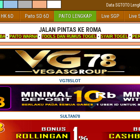
Data SGTOTO Leng
HK 6D
Paito SD 6D
PAITO LENGKAP
Live SGP
Live 
JALAN PINTAS KE ROMA
BA
•
PAITO WARNA
•
TOOLS DAN RUMUS TOGEL
•
SYAIR TOGEL
•
PE
VG78SLOT
SULTAN78