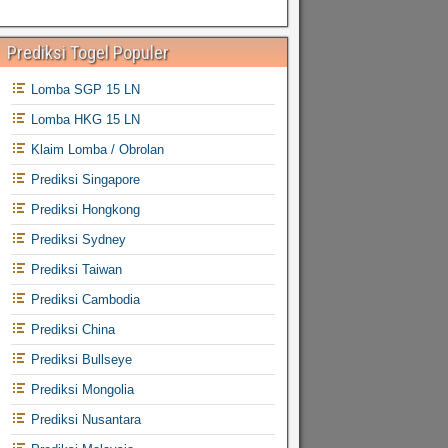
Prediksi Togel Populer
Lomba SGP 15 LN
Lomba HKG 15 LN
Klaim Lomba / Obrolan
Prediksi Singapore
Prediksi Hongkong
Prediksi Sydney
Prediksi Taiwan
Prediksi Cambodia
Prediksi China
Prediksi Bullseye
Prediksi Mongolia
Prediksi Nusantara