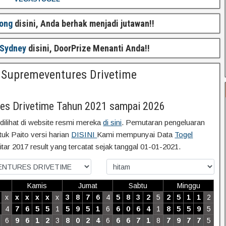
ong
disini, Anda berhak menjadi jutawan!!
 Sydney
disini, DoorPrize Menanti Anda!!
 Supremeventures Drivetime
es Drivetime Tahun 2021 sampai 2026
dilihat di website resmi mereka
di sini
. Pemutaran pengeluaran
tuk Paito versi harian
DISINI
Kami mempunyai Data
Togel
itar 2017 result yang tercatat sejak tanggal 01-01-2021.
Kamis
Jumat
Sabtu
Minggu
x
x
x
x
x
x
3
8
7
6
4
5
8
3
2
5
2
5
1
1
2
4
7
6
5
5
1
5
9
5
1
6
6
0
6
4
1
8
5
5
9
5
6
9
6
1
2
3
8
0
2
4
6
6
6
7
1
8
7
9
7
7
5