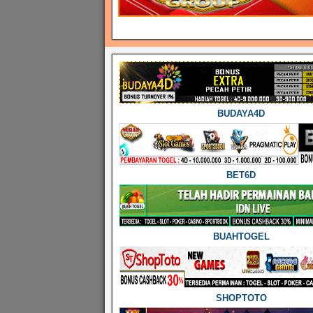
BUDAYA4D
BET6D
BUAHTOGEL
SHOPTOTO