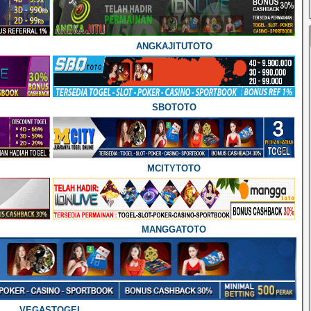
ANGKAJITUTOTO
SBOTOTO
MCITYTOTO
MANGGATOTO
VEGASTOGEL