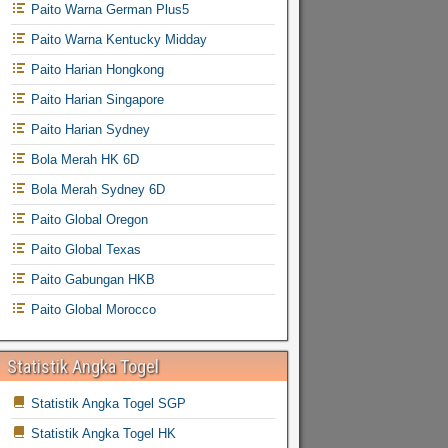
Paito Warna German Plus5
Paito Warna Kentucky Midday
Paito Harian Hongkong
Paito Harian Singapore
Paito Harian Sydney
Bola Merah HK 6D
Bola Merah Sydney 6D
Paito Global Oregon
Paito Global Texas
Paito Gabungan HKB
Paito Global Morocco
Statistik Angka Togel
Statistik Angka Togel SGP
Statistik Angka Togel HK