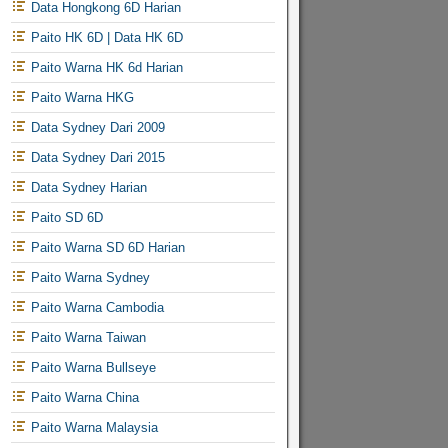
Data Hongkong 6D Harian
Paito HK 6D | Data HK 6D
Paito Warna HK 6d Harian
Paito Warna HKG
Data Sydney Dari 2009
Data Sydney Dari 2015
Data Sydney Harian
Paito SD 6D
Paito Warna SD 6D Harian
Paito Warna Sydney
Paito Warna Cambodia
Paito Warna Taiwan
Paito Warna Bullseye
Paito Warna China
Paito Warna Malaysia