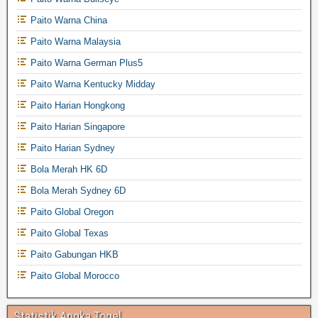
Paito Warna China
Paito Warna Malaysia
Paito Warna German Plus5
Paito Warna Kentucky Midday
Paito Harian Hongkong
Paito Harian Singapore
Paito Harian Sydney
Bola Merah HK 6D
Bola Merah Sydney 6D
Paito Global Oregon
Paito Global Texas
Paito Gabungan HKB
Paito Global Morocco
Statistik Angka Togel