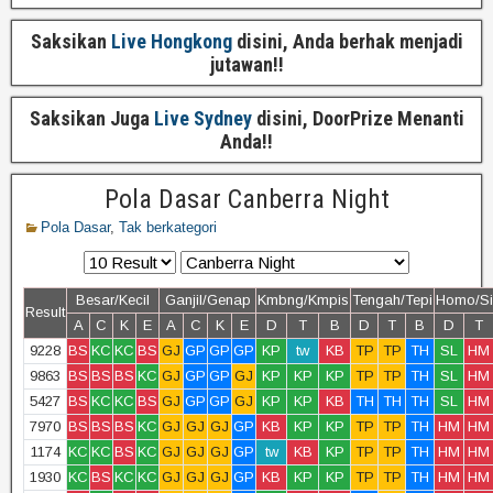
Saksikan
Live Hongkong
disini, Anda berhak menjadi
jutawan!!
Saksikan Juga
Live Sydney
disini, DoorPrize Menanti
Anda!!
Pola Dasar Canberra Night
Pola Dasar
,
Tak berkategori
Besar/Kecil
Ganjil/Genap
Kmbng/Kmpis
Tengah/Tepi
Homo/Si
Result
A
C
K
E
A
C
K
E
D
T
B
D
T
B
D
T
9228
BS
KC
KC
BS
GJ
GP
GP
GP
KP
tw
KB
TP
TP
TH
SL
HM
9863
BS
BS
BS
KC
GJ
GP
GP
GJ
KP
KP
KP
TP
TP
TH
SL
HM
5427
BS
KC
KC
BS
GJ
GP
GP
GJ
KP
KP
KB
TH
TH
TH
SL
HM
7970
BS
BS
BS
KC
GJ
GJ
GJ
GP
KB
KP
KP
TP
TP
TH
HM
HM
1174
KC
KC
BS
KC
GJ
GJ
GJ
GP
tw
KB
KP
TP
TP
TH
HM
HM
1930
KC
BS
KC
KC
GJ
GJ
GJ
GP
KB
KP
KP
TP
TP
TH
HM
HM