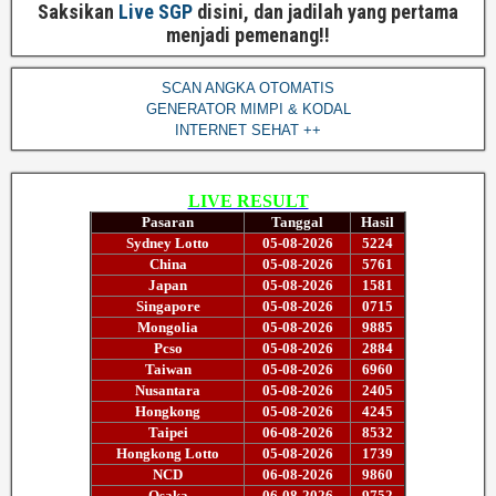
Saksikan
Live SGP
disini, dan jadilah yang pertama
menjadi pemenang!!
SCAN ANGKA OTOMATIS
GENERATOR MIMPI & KODAL
INTERNET SEHAT ++