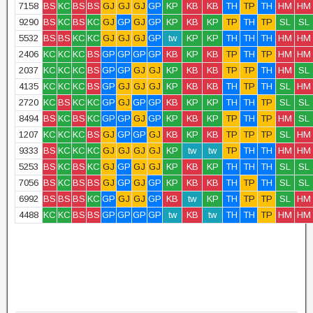
7158
BS
KC
BS
BS
GJ
GJ
GJ
GP
KP
KB
KB
TH
TP
TH
HM
HM
9290
BS
KC
BS
KC
GJ
GP
GJ
GP
KP
KB
KP
TP
TH
TP
SL
SL
5532
BS
BS
KC
KC
GJ
GJ
GJ
GP
tw
KP
KP
TH
TH
TH
HM
HM
2406
KC
KC
KC
BS
GP
GP
GP
GP
KB
KP
KB
TP
TH
TP
HM
HM
2037
KC
KC
KC
BS
GP
GP
GJ
GJ
KP
KB
KB
TP
TP
TH
HM
SL
4135
KC
KC
KC
BS
GP
GJ
GJ
GJ
KP
KB
KB
TH
TP
TH
SL
HM
2720
KC
BS
KC
KC
GP
GJ
GP
GP
KB
KP
KP
TH
TH
TP
SL
SL
8494
BS
KC
BS
KC
GP
GP
GJ
GP
KP
KB
KP
TP
TH
TP
HM
SL
1207
KC
KC
KC
BS
GJ
GP
GP
GJ
KB
KP
KB
TP
TP
TP
SL
HM
9333
BS
KC
KC
KC
GJ
GJ
GJ
GJ
KP
tw
tw
TP
TH
TH
HM
HM
5253
BS
KC
BS
KC
GJ
GP
GJ
GJ
KP
KB
KP
TH
TH
TH
SL
SL
7056
BS
KC
BS
BS
GJ
GP
GJ
GP
KP
KB
KB
TH
TP
TH
SL
SL
6992
BS
BS
BS
KC
GP
GJ
GJ
GP
KB
tw
KP
TH
TP
TP
SL
HM
4488
KC
KC
BS
BS
GP
GP
GP
GP
tw
KB
tw
TH
TH
TP
HM
HM