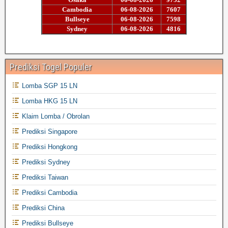
Prediksi Togel Populer
Lomba SGP 15 LN
Lomba HKG 15 LN
Klaim Lomba / Obrolan
Prediksi Singapore
Prediksi Hongkong
Prediksi Sydney
Prediksi Taiwan
Prediksi Cambodia
Prediksi China
Prediksi Bullseye