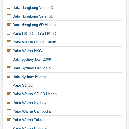
Data Hongkong Versi 4D
Data Hongkong Versi 6D
Data Hongkong 6D Harian
Paito HK 6D | Data HK 6D
Paito Warna HK 6d Harian
Paito Warna HKG
Data Sydney Dari 2009
Data Sydney Dari 2015
Data Sydney Harian
Paito SD 6D
Paito Warna SD 6D Harian
Paito Warna Sydney
Paito Warna Cambodia
Paito Warna Taiwan
Paito Warna Bullseye