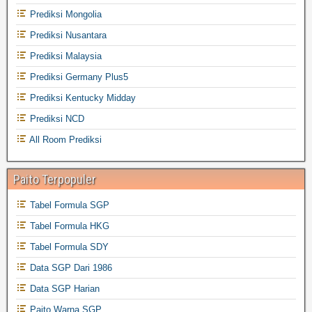
Prediksi Mongolia
Prediksi Nusantara
Prediksi Malaysia
Prediksi Germany Plus5
Prediksi Kentucky Midday
Prediksi NCD
All Room Prediksi
Paito Terpopuler
Tabel Formula SGP
Tabel Formula HKG
Tabel Formula SDY
Data SGP Dari 1986
Data SGP Harian
Paito Warna SGP