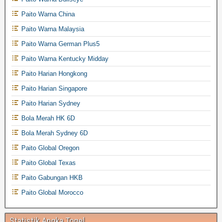
Paito Warna China
Paito Warna Malaysia
Paito Warna German Plus5
Paito Warna Kentucky Midday
Paito Harian Hongkong
Paito Harian Singapore
Paito Harian Sydney
Bola Merah HK 6D
Bola Merah Sydney 6D
Paito Global Oregon
Paito Global Texas
Paito Gabungan HKB
Paito Global Morocco
Statistik Angka Togel