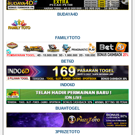
BUDAYA4D
FAMILYTOTO
BET6D
INDO6D
BUAHTOGEL
3PRIZETOTO