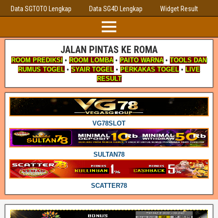
Data SGTOTO Lengkap
Data SG4D Lengkap
Widget Result
JALAN PINTAS KE ROMA
ROOM PREDIKSI
•
ROOM LOMBA
•
PAITO WARNA
•
TOOLS DAN
RUMUS TOGEL
•
SYAIR TOGEL
•
PERKAKAS TOGEL
•
LIVE
RESULT
VG78SLOT
SULTAN78
SCATTER78