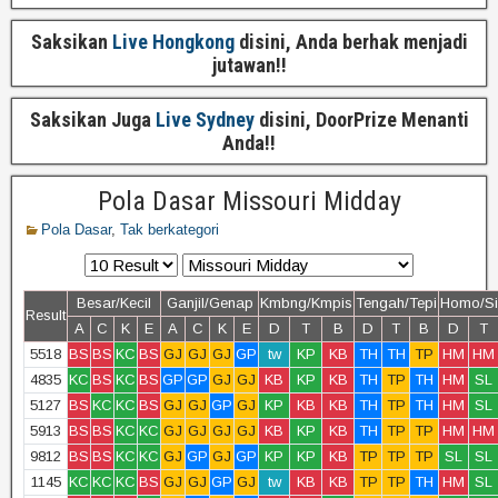
Saksikan
Live Hongkong
disini, Anda berhak menjadi
jutawan!!
Saksikan Juga
Live Sydney
disini, DoorPrize Menanti
Anda!!
Pola Dasar Missouri Midday
Pola Dasar
,
Tak berkategori
Besar/Kecil
Ganjil/Genap
Kmbng/Kmpis
Tengah/Tepi
Homo/Si
Result
A
C
K
E
A
C
K
E
D
T
B
D
T
B
D
T
5518
BS
BS
KC
BS
GJ
GJ
GJ
GP
tw
KP
KB
TH
TH
TP
HM
HM
4835
KC
BS
KC
BS
GP
GP
GJ
GJ
KB
KP
KB
TH
TP
TH
HM
SL
5127
BS
KC
KC
BS
GJ
GJ
GP
GJ
KP
KB
KB
TH
TP
TH
HM
SL
5913
BS
BS
KC
KC
GJ
GJ
GJ
GJ
KB
KP
KB
TH
TP
TP
HM
HM
9812
BS
BS
KC
KC
GJ
GP
GJ
GP
KP
KP
KB
TP
TP
TP
SL
SL
1145
KC
KC
KC
BS
GJ
GJ
GP
GJ
tw
KB
KB
TP
TP
TH
HM
SL