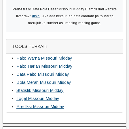
Perhatian!
Data Pola Dasar Missouri Midday Diambil dari website
livedraw :
disini
. Jika ada kekeliruan data didalam paito, harap
merujuk ke sumber asli masing-masing game.
TOOLS TERKAIT
Paito Warna Missouri Midday
Paito Harian Missouri Midday
Data Paito Missouri Midday
Bola Merah Missouri Midday
Statistik Missouri Midday
Togel Missouri Midday
Prediksi Missouri Midday