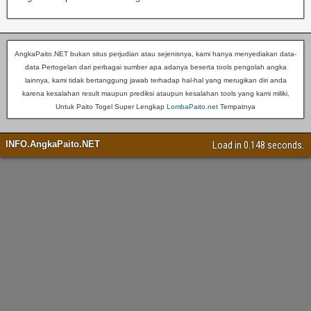
AngkaPaito.NET bukan situs perjudian atau sejenisnya, kami hanya menyediakan data-
data Pertogelan dari perbagai sumber apa adanya beserta tools pengolah angka
lainnya, kami tidak bertanggung jawab terhadap hal-hal yang merugikan diri anda
karena kesalahan result maupun prediksi ataupun kesalahan tools yang kami miliki,
Untuk Paito Togel Super Lengkap
LombaPaito.net
Tempatnya
INFO.AngkaPaito.NET
Load in 0.148 seconds.