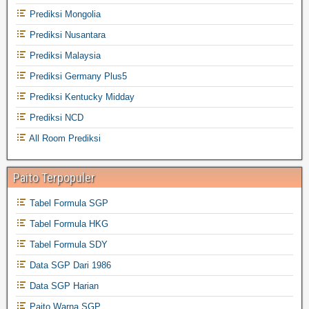
Prediksi Mongolia
Prediksi Nusantara
Prediksi Malaysia
Prediksi Germany Plus5
Prediksi Kentucky Midday
Prediksi NCD
All Room Prediksi
Paito Terpopuler
Tabel Formula SGP
Tabel Formula HKG
Tabel Formula SDY
Data SGP Dari 1986
Data SGP Harian
Paito Warna SGP