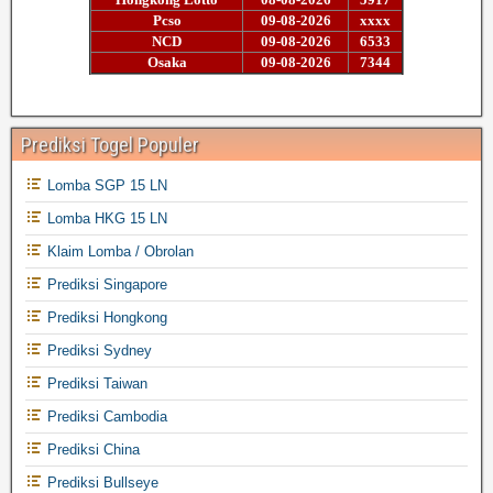
Prediksi Togel Populer
Lomba SGP 15 LN
Lomba HKG 15 LN
Klaim Lomba / Obrolan
Prediksi Singapore
Prediksi Hongkong
Prediksi Sydney
Prediksi Taiwan
Prediksi Cambodia
Prediksi China
Prediksi Bullseye