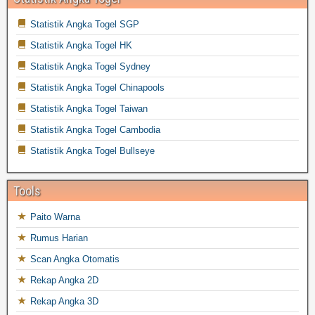
Statistik Angka Togel SGP
Statistik Angka Togel HK
Statistik Angka Togel Sydney
Statistik Angka Togel Chinapools
Statistik Angka Togel Taiwan
Statistik Angka Togel Cambodia
Statistik Angka Togel Bullseye
Tools
Paito Warna
Rumus Harian
Scan Angka Otomatis
Rekap Angka 2D
Rekap Angka 3D