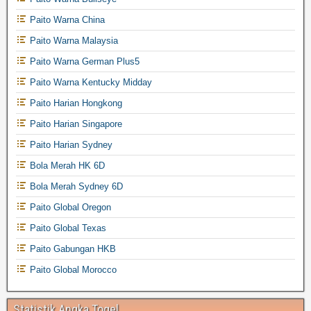
Paito Warna China
Paito Warna Malaysia
Paito Warna German Plus5
Paito Warna Kentucky Midday
Paito Harian Hongkong
Paito Harian Singapore
Paito Harian Sydney
Bola Merah HK 6D
Bola Merah Sydney 6D
Paito Global Oregon
Paito Global Texas
Paito Gabungan HKB
Paito Global Morocco
Statistik Angka Togel