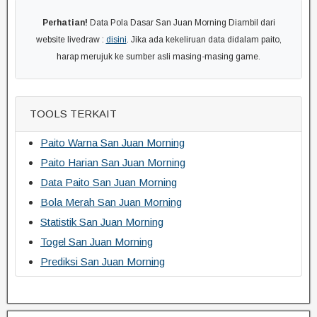
Perhatian!
Data Pola Dasar San Juan Morning Diambil dari
website livedraw :
disini
. Jika ada kekeliruan data didalam paito,
harap merujuk ke sumber asli masing-masing game.
TOOLS TERKAIT
Paito Warna San Juan Morning
Paito Harian San Juan Morning
Data Paito San Juan Morning
Bola Merah San Juan Morning
Statistik San Juan Morning
Togel San Juan Morning
Prediksi San Juan Morning