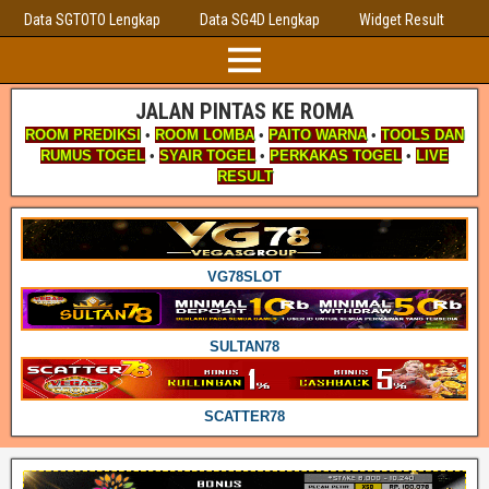
Data SGTOTO Lengkap
Data SG4D Lengkap
Widget Result
JALAN PINTAS KE ROMA
ROOM PREDIKSI
•
ROOM LOMBA
•
PAITO WARNA
•
TOOLS DAN
RUMUS TOGEL
•
SYAIR TOGEL
•
PERKAKAS TOGEL
•
LIVE
RESULT
VG78SLOT
SULTAN78
SCATTER78