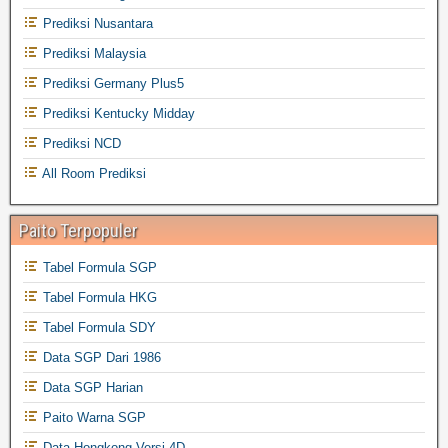
Prediksi Nusantara
Prediksi Malaysia
Prediksi Germany Plus5
Prediksi Kentucky Midday
Prediksi NCD
All Room Prediksi
Paito Terpopuler
Tabel Formula SGP
Tabel Formula HKG
Tabel Formula SDY
Data SGP Dari 1986
Data SGP Harian
Paito Warna SGP
Data Hongkong Versi 4D