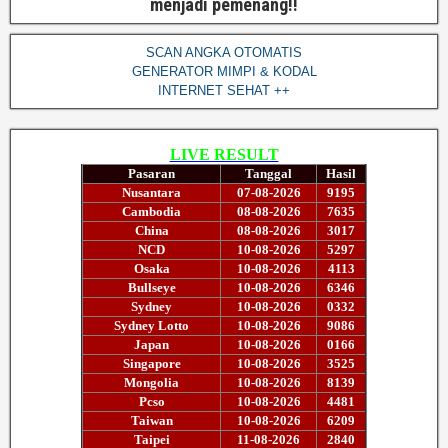
menjadi pemenang!!
SCAN ANGKA OTOMATIS
GENERATOR MIMPI & KODAL
INTERNET SEHAT ++