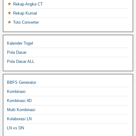
Rekap Angka CT
Rekap Kumat
Toto Converter
Kalender Togel
Pola Dasar
Pola Dasar ALL
BBFS Generator
Kombinasi
Kombinasi 4D
Multi Kombinasi
Kolaborasi LN
LN vs DN