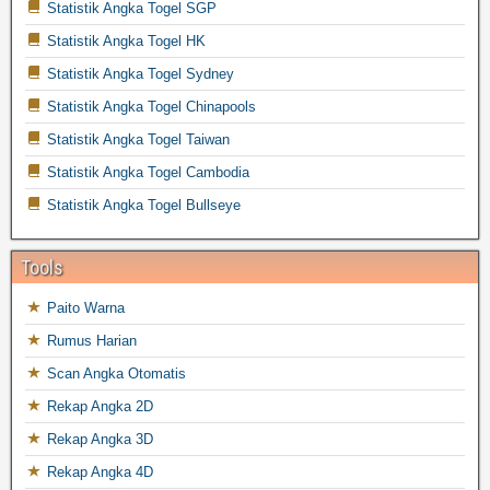
Statistik Angka Togel SGP
Statistik Angka Togel HK
Statistik Angka Togel Sydney
Statistik Angka Togel Chinapools
Statistik Angka Togel Taiwan
Statistik Angka Togel Cambodia
Statistik Angka Togel Bullseye
Tools
Paito Warna
Rumus Harian
Scan Angka Otomatis
Rekap Angka 2D
Rekap Angka 3D
Rekap Angka 4D