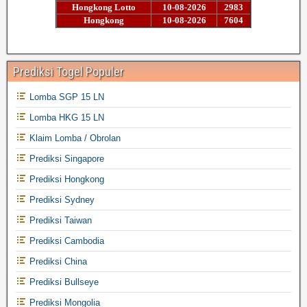
Prediksi Togel Populer
Lomba SGP 15 LN
Lomba HKG 15 LN
Klaim Lomba / Obrolan
Prediksi Singapore
Prediksi Hongkong
Prediksi Sydney
Prediksi Taiwan
Prediksi Cambodia
Prediksi China
Prediksi Bullseye
Prediksi Mongolia