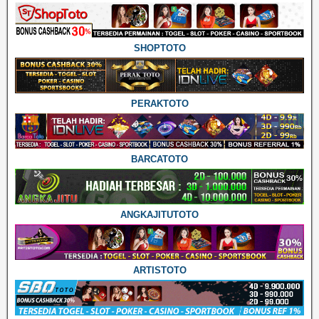
SHOPTOTO
PERAKTOTO
BARCATOTO
ANGKAJITUTOTO
ARTISTOTO