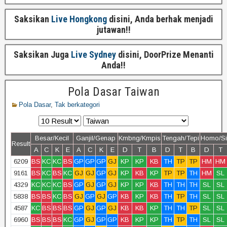
Saksikan
Live Hongkong
disini, Anda berhak menjadi
jutawan!!
Saksikan Juga
Live Sydney
disini, DoorPrize Menanti
Anda!!
Pola Dasar Taiwan
Pola Dasar
,
Tak berkategori
Besar/Kecil
Ganjil/Genap
Kmbng/Kmpis
Tengah/Tepi
Homo/Si
Result
A
C
K
E
A
C
K
E
D
T
B
D
T
B
D
T
6209
BS
KC
KC
BS
GP
GP
GP
GJ
KP
KP
KB
TH
TP
TP
HM
HM
9161
BS
KC
BS
KC
GJ
GJ
GP
GJ
KP
KB
KP
TP
TP
TH
HM
SL
4329
KC
KC
KC
BS
GP
GJ
GP
GJ
KP
KP
KB
TH
TH
TH
SL
SL
5838
BS
BS
KC
BS
GJ
GP
GJ
GP
KB
KP
KB
TH
TP
TH
SL
SL
4587
KC
BS
BS
BS
GP
GJ
GP
GJ
KB
KB
KP
TH
TH
TP
SL
SL
6960
BS
BS
BS
KC
GP
GJ
GP
GP
KB
KP
KP
TH
TP
TH
SL
SL