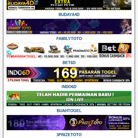
BUDAYA4D
FAMILYTOTO
BET6D
INDO6D
BUAHTOGEL
3PRIZETOTO