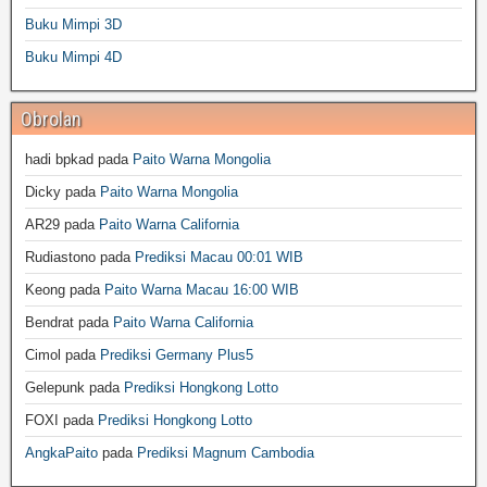
Buku Mimpi 3D
Buku Mimpi 4D
Obrolan
hadi bpkad
pada
Paito Warna Mongolia
Dicky
pada
Paito Warna Mongolia
AR29
pada
Paito Warna California
Rudiastono
pada
Prediksi Macau 00:01 WIB
Keong
pada
Paito Warna Macau 16:00 WIB
Bendrat
pada
Paito Warna California
Cimol
pada
Prediksi Germany Plus5
Gelepunk
pada
Prediksi Hongkong Lotto
FOXI
pada
Prediksi Hongkong Lotto
AngkaPaito
pada
Prediksi Magnum Cambodia