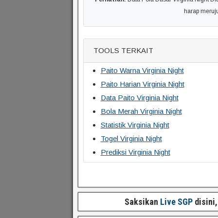
harap meruj
TOOLS TERKAIT
Paito Warna Virginia Night
Paito Harian Virginia Night
Data Paito Virginia Night
Bola Merah Virginia Night
Statistik Virginia Night
Togel Virginia Night
Prediksi Virginia Night
Saksikan
Live SGP
disini