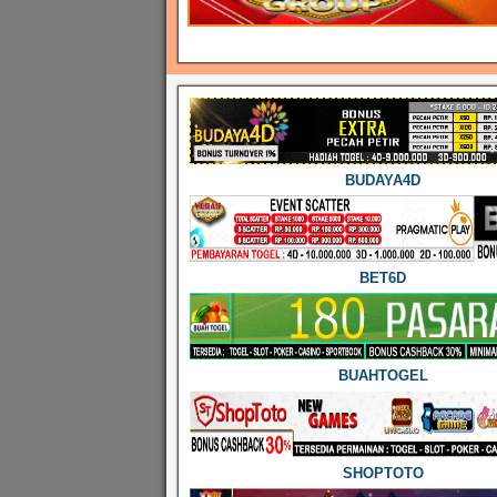
BUDAYA4D
BET6D
BUAHTOGEL
SHOPTOTO