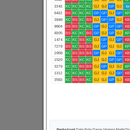
3343
KC
KC
KC
KC
GJ
GJ
GP
GJ
tw
6432
BS
KC
KC
KC
GP
GP
GJ
GP
K
3849
KC
BS
KC
BS
GJ
GP
GP
GJ
K
8904
BS
BS
KC
KC
GP
GJ
GP
GP
K
8305
BS
KC
KC
BS
GP
GJ
GP
GJ
K
1474
KC
KC
BS
KC
GJ
GP
GJ
GP
K
7279
BS
KC
BS
BS
GJ
GP
GJ
GJ
K
2958
KC
BS
BS
BS
GP
GJ
GJ
GP
K
1520
KC
BS
KC
KC
GJ
GJ
GP
GP
K
3279
KC
KC
BS
BS
GJ
GP
GJ
GJ
K
1312
KC
KC
KC
KC
GJ
GJ
GJ
GP
K
3563
KC
BS
BS
KC
GJ
GJ
GP
GJ
K
Perhatian!
Data Pola Dasar Virginia Night Dia