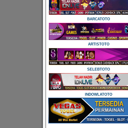
BARCATOTO
ARTISTOTO
SELEBTOTO
INDOWLATOTO