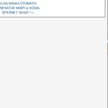
SCAN ANGKA OTOMATIS
NERATOR MIMPI & KODAL
INTERNET SEHAT ++