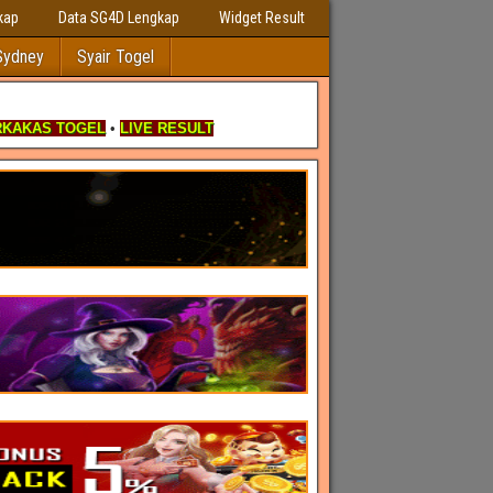
kap
Data SG4D Lengkap
Widget Result
Sydney
Syair Togel
RKAKAS TOGEL
•
LIVE RESULT