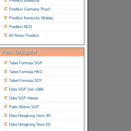
Prediksi Malaysia
Prediksi Germany Plus5
Prediksi Kentucky Midday
Prediksi NCD
All Room Prediksi
Paito Terpopuler
Tabel Formula SGP
Tabel Formula HKG
Tabel Formula SDY
Data SGP Dari 1986
Data SGP Harian
Paito Warna SGP
Data Hongkong Versi 4D
Data Hongkong Versi 6D