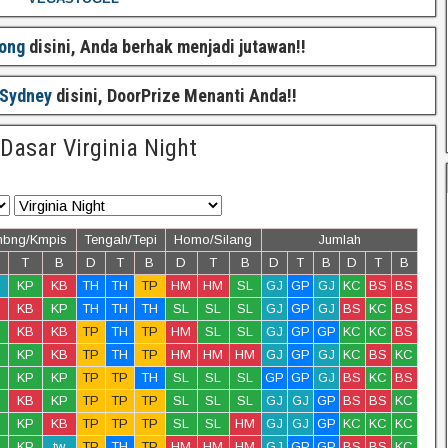
ong
disini, Anda berhak menjadi jutawan!!
 Sydney
disini, DoorPrize Menanti Anda!!
 Dasar Virginia Night
bng/Kmpis
Tengah/Tepi
Homo/Silang
Jumlah
T
B
D
T
B
D
T
B
D
T
B
D
T
B
KP
KB
TH
TH
TP
HM
HM
SL
GJ
GP
GJ
KC
BS
BS
B
KB
KP
TH
TH
TH
SL
SL
SL
GJ
GP
GJ
BS
KC
BS
P
KB
KB
TP
TH
TP
HM
SL
SL
GJ
GP
GP
KC
KC
BS
P
KP
KB
TP
TH
TP
HM
HM
HM
GJ
GP
GJ
KC
BS
KC
P
KP
KP
TP
TP
TH
SL
SL
SL
GP
GP
GJ
BS
KC
BS
P
KB
KP
TP
TP
TP
SL
SL
SL
GJ
GJ
GP
BS
BS
KC
P
KP
KB
TP
TP
TP
SL
SL
HM
GJ
GJ
GP
KC
KC
KC
P
KP
tw
TP
TH
TP
HM
HM
HM
GJ
GP
GP
BS
BS
KC