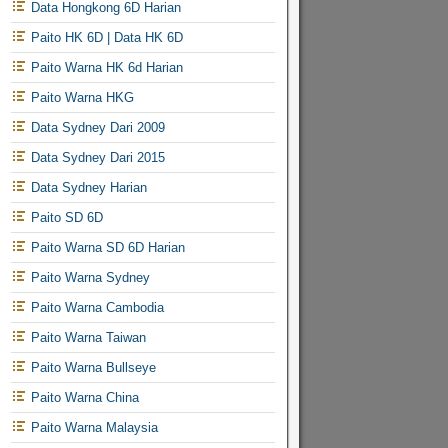
Data Hongkong 6D Harian
Paito HK 6D | Data HK 6D
Paito Warna HK 6d Harian
Paito Warna HKG
Data Sydney Dari 2009
Data Sydney Dari 2015
Data Sydney Harian
Paito SD 6D
Paito Warna SD 6D Harian
Paito Warna Sydney
Paito Warna Cambodia
Paito Warna Taiwan
Paito Warna Bullseye
Paito Warna China
Paito Warna Malaysia