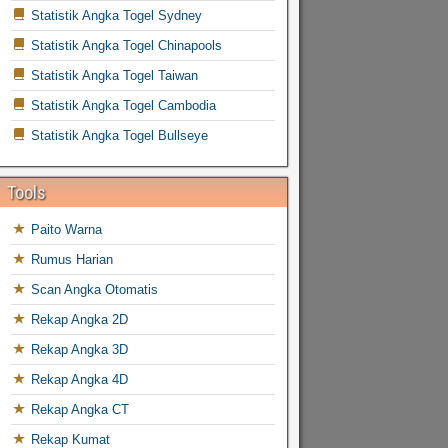
Statistik Angka Togel Sydney
Statistik Angka Togel Chinapools
Statistik Angka Togel Taiwan
Statistik Angka Togel Cambodia
Statistik Angka Togel Bullseye
Tools
Paito Warna
Rumus Harian
Scan Angka Otomatis
Rekap Angka 2D
Rekap Angka 3D
Rekap Angka 4D
Rekap Angka CT
Rekap Kumat