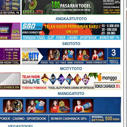
ANGKAJITUTOTO
SBOTOTO
MCITYTOTO
MANGGATOTO
VEGASTOGEL