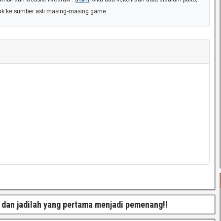
uk ke sumber asli masing-masing game.
, dan jadilah yang pertama menjadi pemenang!!