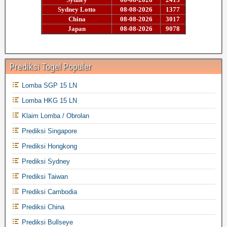
Prediksi Togel Populer
Lomba SGP 15 LN
Lomba HKG 15 LN
Klaim Lomba / Obrolan
Prediksi Singapore
Prediksi Hongkong
Prediksi Sydney
Prediksi Taiwan
Prediksi Cambodia
Prediksi China
Prediksi Bullseye