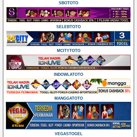
SBOTOTO
SELEBTOTO
MCITYTOTO
INDOWLATOTO
MANGGATOTO
VEGASTOGEL