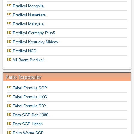
Prediksi Mongolia
Prediksi Nusantara
Prediksi Malaysia
Prediksi Germany Plus5
Prediksi Kentucky Midday
Prediksi NCD
All Room Prediksi
Paito Terpopuler
Tabel Formula SGP
Tabel Formula HKG
Tabel Formula SDY
Data SGP Dari 1986
Data SGP Harian
Paito Warna SGP