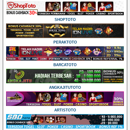
SHOPTOTO
PERAKTOTO
BARCATOTO
ANGKAJITUTOTO
ARTISTOTO