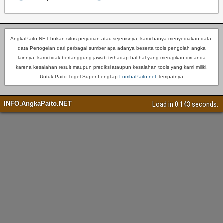
AngkaPaito.NET bukan situs perjudian atau sejenisnya, kami hanya menyediakan data-
data Pertogelan dari perbagai sumber apa adanya beserta tools pengolah angka
lainnya, kami tidak bertanggung jawab terhadap hal-hal yang merugikan diri anda
karena kesalahan result maupun prediksi ataupun kesalahan tools yang kami miliki,
Untuk Paito Togel Super Lengkap
LombaPaito.net
Tempatnya
INFO.AngkaPaito.NET
Load in 0.143 seconds.