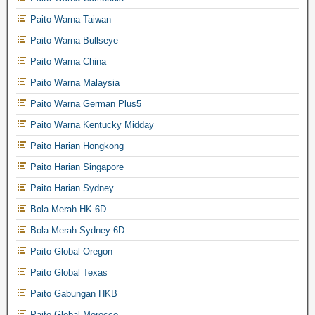
Paito Warna Taiwan
Paito Warna Bullseye
Paito Warna China
Paito Warna Malaysia
Paito Warna German Plus5
Paito Warna Kentucky Midday
Paito Harian Hongkong
Paito Harian Singapore
Paito Harian Sydney
Bola Merah HK 6D
Bola Merah Sydney 6D
Paito Global Oregon
Paito Global Texas
Paito Gabungan HKB
Paito Global Morocco