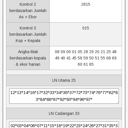
Kontrol 2
2815
berdasarkan Jumlah
As + Ekor
Kontrol 3
015
berdasarkan Jumlah
Kop + Kepala
Angka Mati
08 09 00 01 05 28 29 20 21 25 48
berdasarkan kepala
49 40 41 45 58 59 50 51 55 68 69
& ekor harian
60 61 65
LN Utama 25
LN Cadangan 33