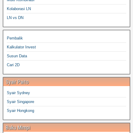
Kolaborasi LN
LN vs DN
Pembalik
Kalkulator Invest
Susun Data
Cari 2D
Syair Paito
Syair Sydney
Syair Singapore
Syair Hongkong
Buku Mimpi