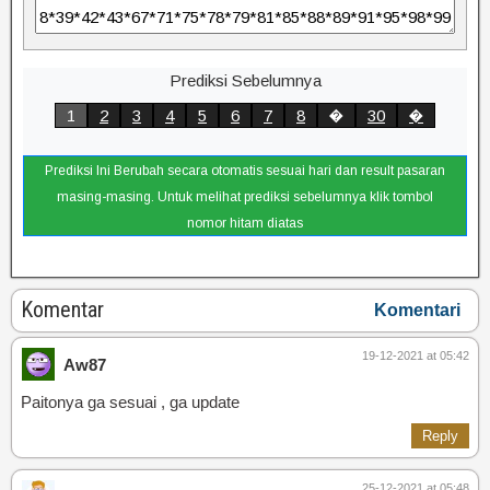
Prediksi Sebelumnya
1
2
3
4
5
6
7
8
�
30
�
Prediksi Ini Berubah secara otomatis sesuai hari dan result pasaran
masing-masing. Untuk melihat prediksi sebelumnya klik tombol
nomor hitam diatas
Komentar
Komentari
19-12-2021 at 05:42
Aw87
Paitonya ga sesuai , ga update
Reply
25-12-2021 at 05:48