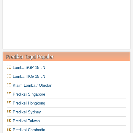
Prediksi Togel Populer
Lomba SGP 15 LN
Lomba HKG 15 LN
Klaim Lomba / Obrolan
Prediksi Singapore
Prediksi Hongkong
Prediksi Sydney
Prediksi Taiwan
Prediksi Cambodia