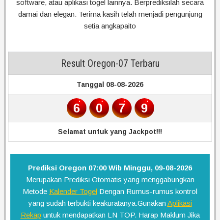
software, atau aplikasi togel lainnya. Berprediksilah secara
damai dan elegan. Terima kasih telah menjadi pengunjung
setia angkapaito
Result Oregon-07 Terbaru
Tanggal 08-08-2026
6
0
7
9
Selamat untuk yang Jackpot!!!
Prediksi Oregon 07:00 Wib Minggu, 09-08-2026
Merupakan Prediksi Otomatis yang menggabungkan
Metode
Kalender Togel
Dengan Rumus-rumus kontrol
yang sudah terbukti keakuratanya.Gunakan
Aplikasi
Rekap
untuk mendapatkan LN TOP. Harap Maklum Jika