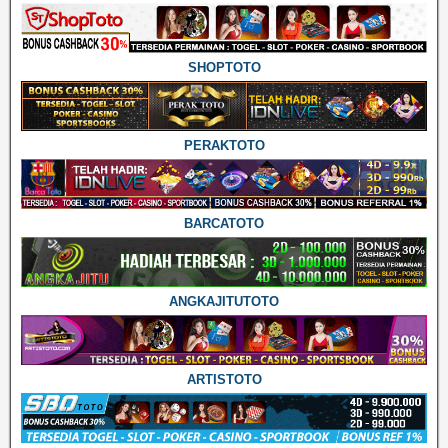
SHOPTOTO
PERAKTOTO
BARCATOTO
ANGKAJITUTOTO
ARTISTOTO