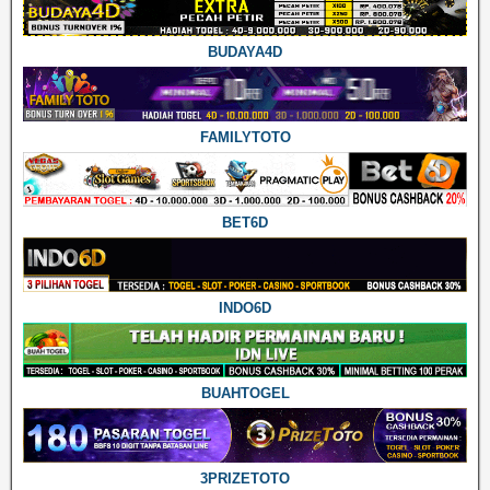
BUDAYA4D
FAMILYTOTO
BET6D
INDO6D
BUAHTOGEL
3PRIZETOTO