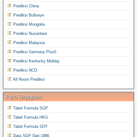
Prediksi China
Prediksi Bullseye
Prediksi Mongolia
Prediksi Nusantara
Prediksi Malaysia
Prediksi Germany Plus5
Prediksi Kentucky Midday
Prediksi NCD
All Room Prediksi
Paito Terpopuler
Tabel Formula SGP
Tabel Formula HKG
Tabel Formula SDY
Data SGP Dari 1986