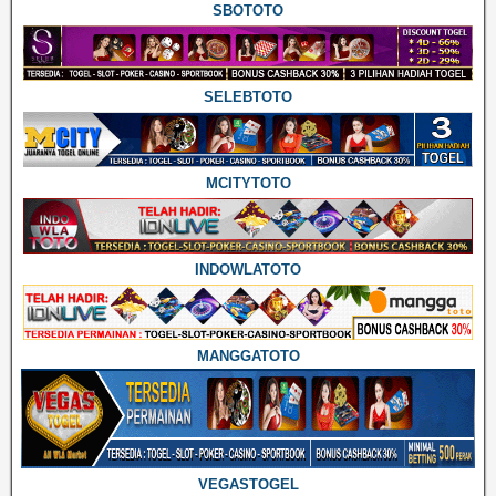
SBOTOTO
SELEBTOTO
MCITYTOTO
INDOWLATOTO
MANGGATOTO
VEGASTOGEL