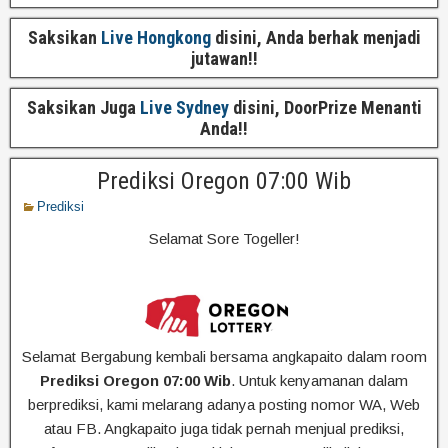
Saksikan
Live Hongkong
disini, Anda berhak menjadi
jutawan!!
Saksikan Juga
Live Sydney
disini, DoorPrize Menanti
Anda!!
Prediksi Oregon 07:00 Wib
Prediksi
Selamat Sore Togeller!
Selamat Bergabung kembali bersama angkapaito dalam room
Prediksi Oregon 07:00 Wib
. Untuk kenyamanan dalam
berprediksi, kami melarang adanya posting nomor WA, Web
atau FB. Angkapaito juga tidak pernah menjual prediksi,