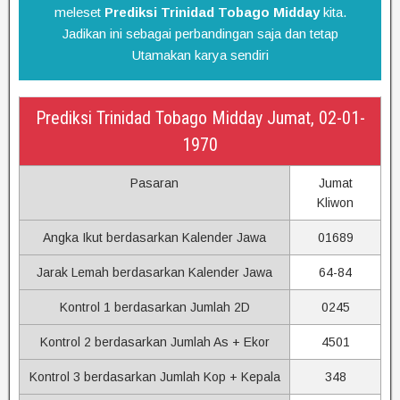
meleset
Prediksi Trinidad Tobago Midday
kita.
Jadikan ini sebagai perbandingan saja dan tetap
Utamakan karya sendiri
Prediksi Trinidad Tobago Midday Jumat, 02-01-
1970
Pasaran
Jumat
Kliwon
Angka Ikut berdasarkan Kalender Jawa
01689
Jarak Lemah berdasarkan Kalender Jawa
64-84
Kontrol 1 berdasarkan Jumlah 2D
0245
Kontrol 2 berdasarkan Jumlah As + Ekor
4501
Kontrol 3 berdasarkan Jumlah Kop + Kepala
348