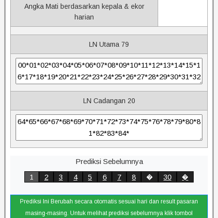
Angka Mati berdasarkan kepala & ekor
harian
LN Utama 79
LN Cadangan 20
Prediksi Sebelumnya
1
2
3
4
5
6
7
8
�
30
�
Prediksi Ini Berubah secara otomatis sesuai hari dan result pasaran
masing-masing. Untuk melihat prediksi sebelumnya klik tombol