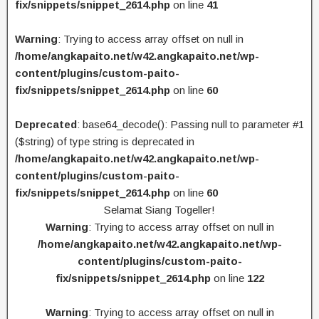
fix/snippets/snippet_2614.php
on line
41
Warning
: Trying to access array offset on null in
/home/angkapaito.net/w42.angkapaito.net/wp-
content/plugins/custom-paito-
fix/snippets/snippet_2614.php
on line
60
Deprecated
: base64_decode(): Passing null to parameter #1
($string) of type string is deprecated in
/home/angkapaito.net/w42.angkapaito.net/wp-
content/plugins/custom-paito-
fix/snippets/snippet_2614.php
on line
60
Selamat Siang Togeller!
Warning
: Trying to access array offset on null in
/home/angkapaito.net/w42.angkapaito.net/wp-
content/plugins/custom-paito-
fix/snippets/snippet_2614.php
on line
122
Warning
: Trying to access array offset on null in