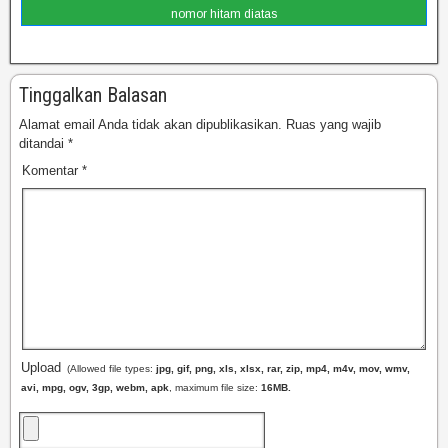
nomor hitam diatas
Tinggalkan Balasan
Alamat email Anda tidak akan dipublikasikan.
Ruas yang wajib
ditandai
*
Komentar
*
Upload
(Allowed file types:
jpg, gif, png, xls, xlsx, rar, zip, mp4, m4v, mov, wmv,
avi, mpg, ogv, 3gp, webm, apk
, maximum file size:
16MB.