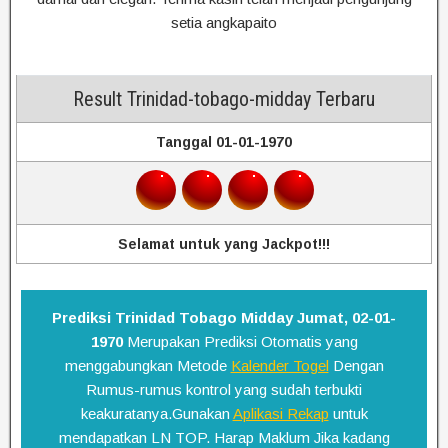
setia angkapaito
Result Trinidad-tobago-midday Terbaru
Tanggal 01-01-1970
Selamat untuk yang Jackpot!!!
Prediksi Trinidad Tobago Midday Jumat, 02-01-
1970
Merupakan Prediksi Otomatis yang
menggabungkan Metode
Kalender Togel
Dengan
Rumus-rumus kontrol yang sudah terbukti
keakuratanya.Gunakan
Aplikasi Rekap
untuk
mendapatkan LN TOP. Harap Maklum Jika kadang