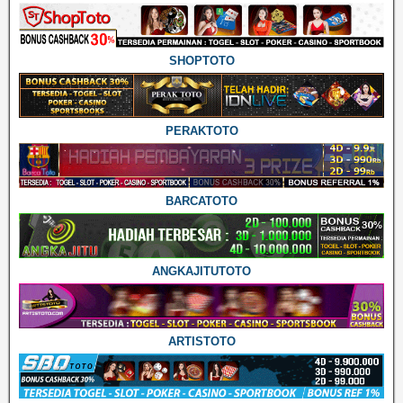
SHOPTOTO
PERAKTOTO
BARCATOTO
ANGKAJITUTOTO
ARTISTOTO