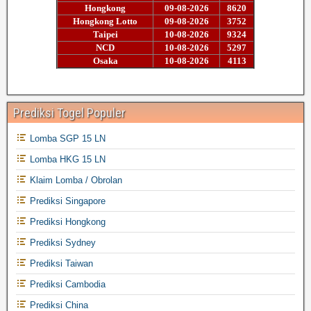
Prediksi Togel Populer
Lomba SGP 15 LN
Lomba HKG 15 LN
Klaim Lomba / Obrolan
Prediksi Singapore
Prediksi Hongkong
Prediksi Sydney
Prediksi Taiwan
Prediksi Cambodia
Prediksi China