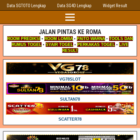
Data SGTOTO Lengkap
Data SG4D Lengkap
Widget Result
JALAN PINTAS KE ROMA
ROOM PREDIKSI
•
ROOM LOMBA
•
PAITO WARNA
•
TOOLS DAN
RUMUS TOGEL
•
SYAIR TOGEL
•
PERKAKAS TOGEL
•
LIVE
RESULT
VG78SLOT
SULTAN78
SCATTER78