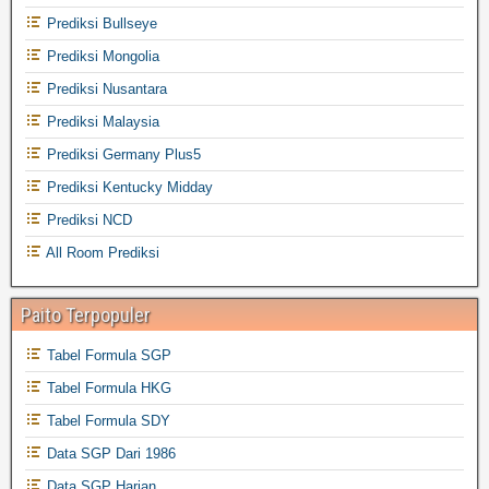
Prediksi Bullseye
Prediksi Mongolia
Prediksi Nusantara
Prediksi Malaysia
Prediksi Germany Plus5
Prediksi Kentucky Midday
Prediksi NCD
All Room Prediksi
Paito Terpopuler
Tabel Formula SGP
Tabel Formula HKG
Tabel Formula SDY
Data SGP Dari 1986
Data SGP Harian