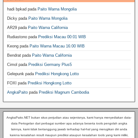
hadi bpkad
pada
Paito Warna Mongolia
Dicky
pada
Paito Warna Mongolia
AR29
pada
Paito Warna California
Rudiastono
pada
Prediksi Macau 00:01 WIB
Keong
pada
Paito Warna Macau 16:00 WIB
Bendrat
pada
Paito Warna California
Cimol
pada
Prediksi Germany Plus5
Gelepunk
pada
Prediksi Hongkong Lotto
FOXI
pada
Prediksi Hongkong Lotto
AngkaPaito
pada
Prediksi Magnum Cambodia
AngkaPaito.NET bukan situs perjudian atau sejenisnya, kami hanya menyediakan data-
data Pertogelan dari perbagai sumber apa adanya beserta tools pengolah angka
lainnya, kami tidak bertanggung jawab terhadap hal-hal yang merugikan diri anda
karena kesalahan result maupun prediksi ataupun kesalahan tools yang kami miliki,