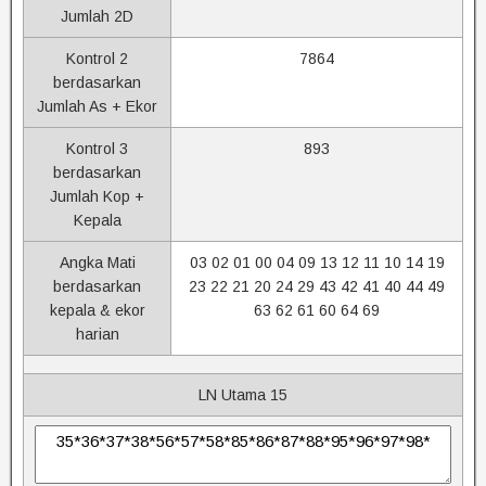
Jumlah 2D
Kontrol 2
7864
berdasarkan
Jumlah As + Ekor
Kontrol 3
893
berdasarkan
Jumlah Kop +
Kepala
Angka Mati
03 02 01 00 04 09 13 12 11 10 14 19
berdasarkan
23 22 21 20 24 29 43 42 41 40 44 49
kepala & ekor
63 62 61 60 64 69
harian
LN Utama 15