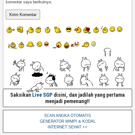
komentar saya berikutnya.
Saksikan
Live SGP
disini, dan jadilah yang pertama
menjadi pemenang!!
SCAN ANGKA OTOMATIS
GENERATOR MIMPI & KODAL
INTERNET SEHAT ++