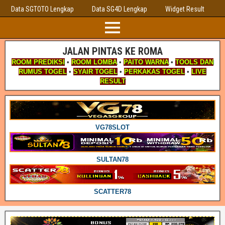
Data SGTOTO Lengkap
Data SG4D Lengkap
Widget Result
JALAN PINTAS KE ROMA
ROOM PREDIKSI
•
ROOM LOMBA
•
PAITO WARNA
•
TOOLS DAN
RUMUS TOGEL
•
SYAIR TOGEL
•
PERKAKAS TOGEL
•
LIVE
RESULT
VG78SLOT
SULTAN78
SCATTER78