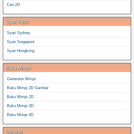
Cari 2D
Syair Paito
Syair Sydney
Syair Singapore
Syair Hongkong
Buku Mimpi
Generator Mimpi
Buku Mimpi 2D Gambar
Buku Mimpi 2D
Buku Mimpi 3D
Buku Mimpi 4D
Obrolan