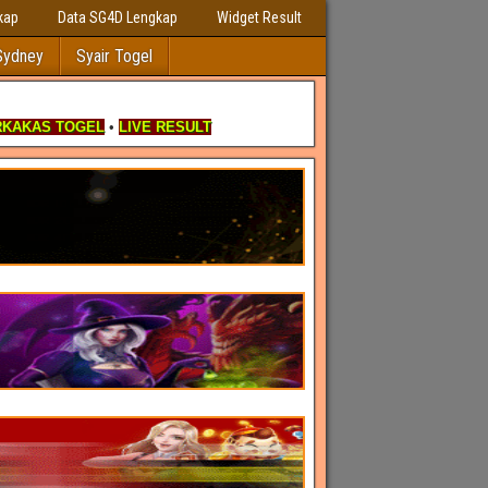
kap
Data SG4D Lengkap
Widget Result
Sydney
Syair Togel
RKAKAS TOGEL
•
LIVE RESULT