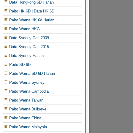
Data Hongkong 6D Harian
Paito HK 6D | Data HK 6D
Paito Warna HK 6d Harian
Paito Warna HKG
Data Sydney Dari 2009
Data Sydney Dari 2015
Data Sydney Harian
Paito SD 6D
Paito Warna SD 6D Harian
Paito Warna Sydney
Paito Warna Cambodia
Paito Warna Taiwan
Paito Warna Bullseye
Paito Warna China
Paito Warna Malaysia