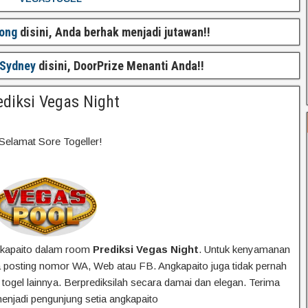
ong
disini, Anda berhak menjadi jutawan!!
 Sydney
disini, DoorPrize Menanti Anda!!
ediksi Vegas Night
Selamat Sore Togeller!
gkapaito dalam room
Prediksi Vegas Night
. Untuk kenyamanan
a posting nomor WA, Web atau FB. Angkapaito juga tidak pernah
i togel lainnya. Berprediksilah secara damai dan elegan. Terima
menjadi pengunjung setia angkapaito