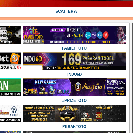
SCATTER78
FAMILYTOTO
INDO6D
3PRIZETOTO
PERAKTOTO