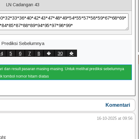
LN Cadangan 43
Prediksi Sebelumnya
4
5
6
7
8
�
30
�
hari dan result pasaran masing-masing. Untuk melihat prediksi sebelumnya
lik tombol nomor hitam diatas
Komentari
16-10-2025 at 09:56
ght