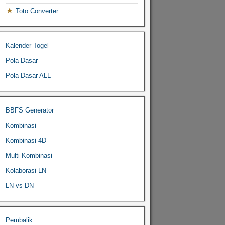
Toto Converter
Kalender Togel
Pola Dasar
Pola Dasar ALL
BBFS Generator
Kombinasi
Kombinasi 4D
Multi Kombinasi
Kolaborasi LN
LN vs DN
Pembalik