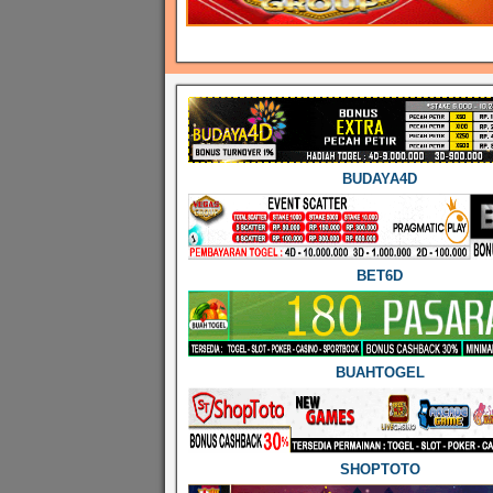
BUDAYA4D
BET6D
BUAHTOGEL
SHOPTOTO