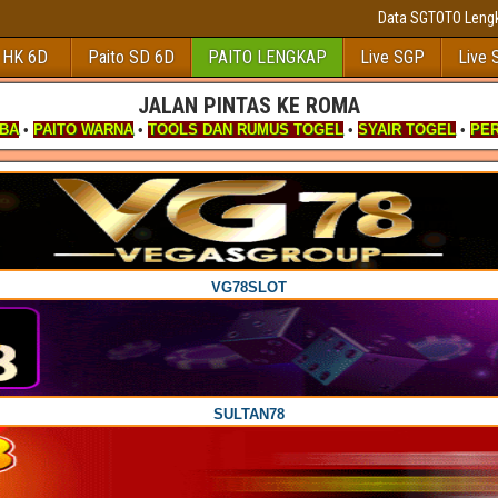
Data SGTOTO Leng
HK 6D
Paito SD 6D
PAITO LENGKAP
Live SGP
Live 
JALAN PINTAS KE ROMA
BA
•
PAITO WARNA
•
TOOLS DAN RUMUS TOGEL
•
SYAIR TOGEL
•
PE
VG78SLOT
SULTAN78