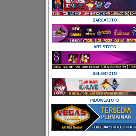
BARCATOTO
ARTISTOTO
SELEBTOTO
INDOWLATOTO