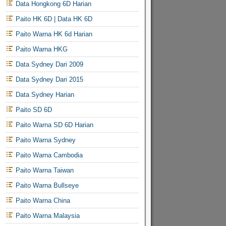
Data Hongkong 6D Harian
Paito HK 6D | Data HK 6D
Paito Warna HK 6d Harian
Paito Warna HKG
Data Sydney Dari 2009
Data Sydney Dari 2015
Data Sydney Harian
Paito SD 6D
Paito Warna SD 6D Harian
Paito Warna Sydney
Paito Warna Cambodia
Paito Warna Taiwan
Paito Warna Bullseye
Paito Warna China
Paito Warna Malaysia