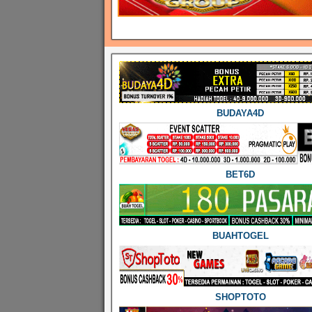
BUDAYA4D
BET6D
BUAHTOGEL
SHOPTOTO