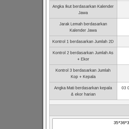
Angka Ikut berdasarkan Kalender
Jawa
Jarak Lemah berdasarkan
Kalender Jawa
Kontrol 1 berdasarkan Jumlah 2D
Kontrol 2 berdasarkan Jumlah As
+ Ekor
Kontrol 3 berdasarkan Jumlah
Kop + Kepala
Angka Mati berdasarkan kepala
03 
& ekor harian