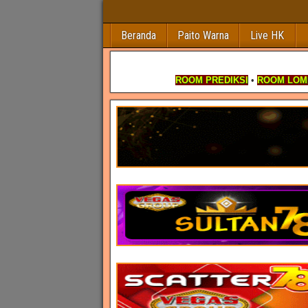
Beranda
Paito Warna
Live HK
ROOM PREDIKSI
•
ROOM LOM