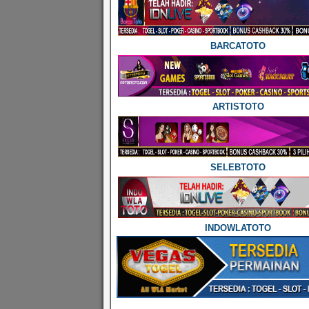
BARCATOTO
ARTISTOTO
SELEBTOTO
INDOWLATOTO