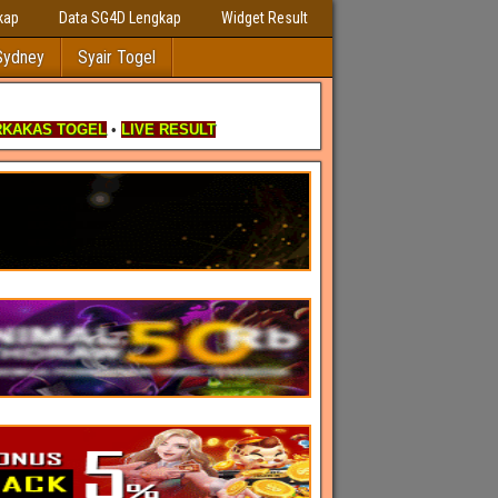
kap
Data SG4D Lengkap
Widget Result
Sydney
Syair Togel
RKAKAS TOGEL
•
LIVE RESULT