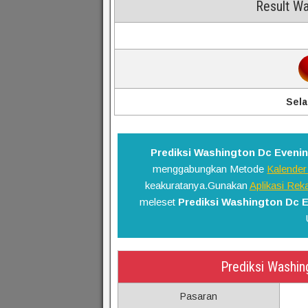
Result Wa
Sela
Prediksi Washington Dc Evenin
menggabungkan Metode
Kalender
keakuratanya.Gunakan
Aplikasi Rek
meleset
Prediksi Washington Dc 
Prediksi Washin
Pasaran