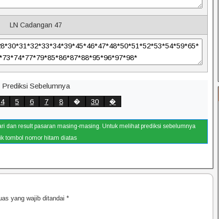
LN Cadangan 47
Prediksi Sebelumnya
4
5
6
7
8
�
30
�
hari dan result pasaran masing-masing. Untuk melihat prediksi sebelumnya
lik tombol nomor hitam diatas
as yang wajib ditandai
*