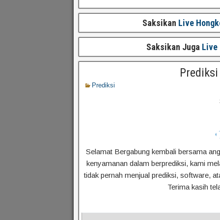
Saksikan
Live Hongk
Saksikan Juga
Live
Prediks
Prediksi
Selamat Bergabung kembali bersama an
kenyamanan dalam berprediksi, kami mel
tidak pernah menjual prediksi, software, at
Terima kasih te