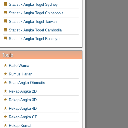
Statistik Angka Togel Sydney
Statistik Angka Togel Chinapools
Statistik Angka Togel Taiwan
Statistik Angka Togel Cambodia
Statistik Angka Togel Bullseye
Tools
Paito Warna
Rumus Harian
Scan Angka Otomatis
Rekap Angka 2D
Rekap Angka 3D
Rekap Angka 4D
Rekap Angka CT
Rekap Kumat