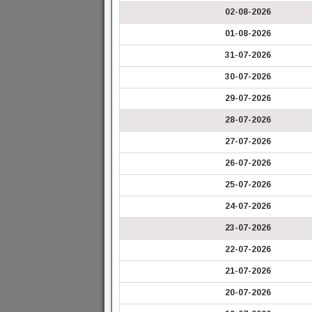
02-08-2026
01-08-2026
31-07-2026
30-07-2026
29-07-2026
28-07-2026
27-07-2026
26-07-2026
25-07-2026
24-07-2026
23-07-2026
22-07-2026
21-07-2026
20-07-2026