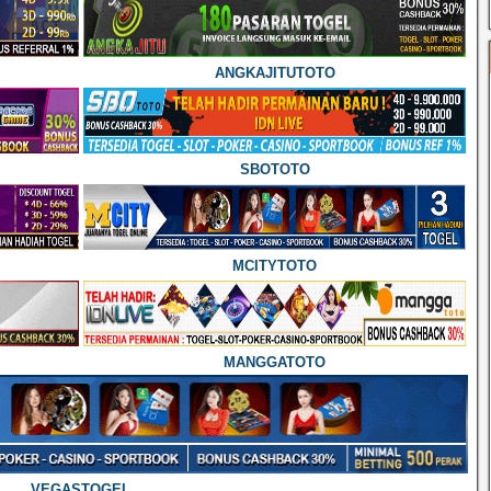
ANGKAJITUTOTO
SBOTOTO
MCITYTOTO
MANGGATOTO
VEGASTOGEL