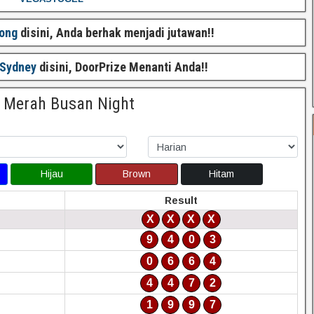
ong
disini, Anda berhak menjadi jutawan!!
 Sydney
disini, DoorPrize Menanti Anda!!
 Merah Busan Night
Hijau
Brown
Hitam
Result
X
X
X
X
9
4
0
3
0
6
6
4
4
4
7
2
1
9
9
7