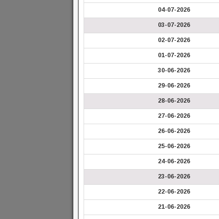
04-07-2026
03-07-2026
02-07-2026
01-07-2026
30-06-2026
29-06-2026
28-06-2026
27-06-2026
26-06-2026
25-06-2026
24-06-2026
23-06-2026
22-06-2026
21-06-2026