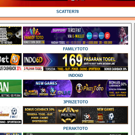
SCATTER78
FAMILYTOTO
INDO6D
3PRIZETOTO
PERAKTOTO