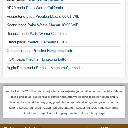
AR29
pada
Paito Warna California
Rudiastono
pada
Prediksi Macau 00:01 WIB
Keong
pada
Paito Warna Macau 16:00 WIB
Bendrat
pada
Paito Warna California
Cimol
pada
Prediksi Germany Plus5
Gelepunk
pada
Prediksi Hongkong Lotto
FOXI
pada
Prediksi Hongkong Lotto
AngkaPaito
pada
Prediksi Magnum Cambodia
AngkaPaito.NET bukan situs perjudian atau sejenisnya, kami hanya menyediakan data-
data Pertogelan dari perbagai sumber apa adanya beserta tools pengolah angka
lainnya, kami tidak bertanggung jawab terhadap hal-hal yang merugikan diri anda
karena kesalahan result maupun prediksi ataupun kesalahan tools yang kami miliki,
Untuk Paito Togel Super Lengkap
LombaPaito.net
Tempatnya