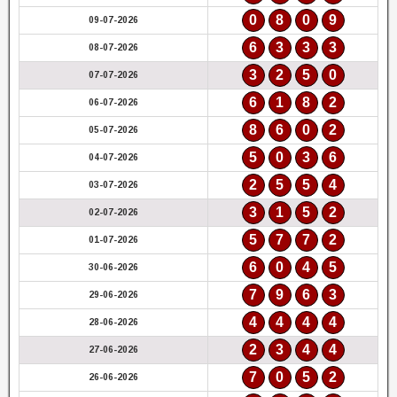
0
8
0
9
09-07-2026
6
3
3
3
08-07-2026
3
2
5
0
07-07-2026
6
1
8
2
06-07-2026
8
6
0
2
05-07-2026
5
0
3
6
04-07-2026
2
5
5
4
03-07-2026
3
1
5
2
02-07-2026
5
7
7
2
01-07-2026
6
0
4
5
30-06-2026
7
9
6
3
29-06-2026
4
4
4
4
28-06-2026
2
3
4
4
27-06-2026
7
0
5
2
26-06-2026