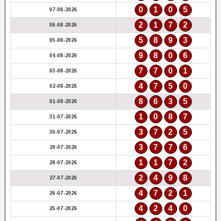
0
1
0
5
07-08-2026
2
1
7
2
06-08-2026
5
8
9
3
05-08-2026
9
8
0
6
04-08-2026
7
7
0
1
03-08-2026
4
7
5
0
02-08-2026
8
6
3
5
01-08-2026
1
0
8
7
31-07-2026
3
7
2
5
30-07-2026
3
7
7
6
29-07-2026
1
1
7
2
28-07-2026
2
4
9
8
27-07-2026
4
7
2
1
26-07-2026
4
2
4
0
25-07-2026