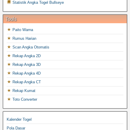
Statistik Angka Togel Bullseye
Tools
Paito Warna
Rumus Harian
Scan Angka Otomatis
Rekap Angka 2D
Rekap Angka 3D
Rekap Angka 4D
Rekap Angka CT
Rekap Kumat
Toto Converter
Kalender Togel
Pola Dasar