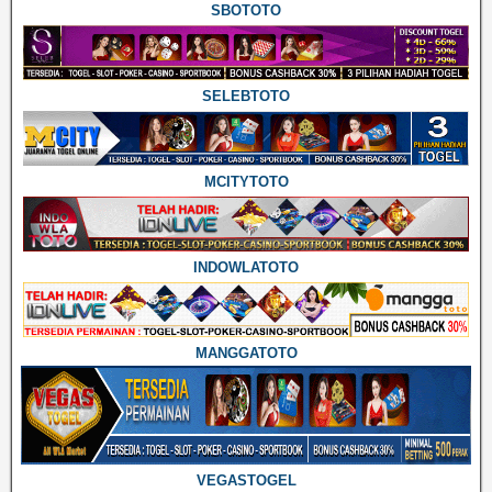
SBOTOTO
SELEBTOTO
MCITYTOTO
INDOWLATOTO
MANGGATOTO
VEGASTOGEL