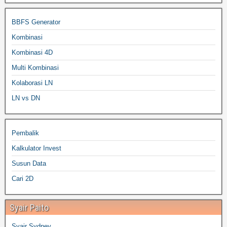
BBFS Generator
Kombinasi
Kombinasi 4D
Multi Kombinasi
Kolaborasi LN
LN vs DN
Pembalik
Kalkulator Invest
Susun Data
Cari 2D
Syair Paito
Syair Sydney