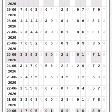
2026
29-06-
7
9
6
3
9
6
4
1
2
9
2
9
7
7
7
9
7
2026
28-06-
4
4
4
4
8
3
9
3
8
1
9
8
6
5
3
1
4
2026
27-06-
2
3
4
4
8
3
9
3
8
1
9
8
6
5
3
1
4
2026
26-06-
7
0
5
2
7
6
6
3
0
3
3
9
9
9
8
5
4
2026
25-06-
3
3
9
3
3
9
0
9
2
1
3
6
1
7
7
1
8
2026
24-06-
3
1
7
0
7
5
6
2
2
2
4
2
9
2
7
2
9
2026
23-06-
2
4
7
5
3
8
5
4
3
5
8
3
2
5
5
3
8
2026
22-06-
1
5
5
8
4
6
7
4
0
7
7
9
4
4
5
7
3
2026
21-06-
3
3
6
8
5
6
0
6
2
8
1
9
1
1
7
8
6
2026
20-06-
1
7
0
5
5
0
1
1
8
9
8
1
0
1
3
9
3