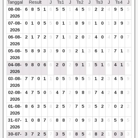
Tanggal
Result
J
Ts1
J
Ts2
J
Ts3
J
Ts4
J
08-08-
6
8
5
1
6
5
5
1
4
5
9
2
2
4
9
5
5
2026
07-08-
0
1
0
5
5
0
1
1
8
9
8
1
0
1
3
9
3
2026
06-08-
2
1
7
2
9
7
1
8
2
0
2
4
0
4
7
0
7
2026
05-08-
5
8
9
3
3
9
0
9
2
1
3
6
1
7
7
1
8
2026
04-08-
9
8
0
6
6
2
0
2
9
1
1
5
1
6
4
1
5
2026
03-08-
7
7
0
1
1
0
5
5
9
5
5
1
2
3
4
5
9
2026
02-08-
4
7
5
0
5
4
7
2
9
8
8
7
4
2
4
8
3
2026
01-08-
8
6
3
5
8
2
5
7
7
5
3
5
2
7
0
2
2
2026
31-07-
1
0
8
7
6
8
8
7
0
9
9
3
3
6
5
9
5
2026
30-07-
3
7
2
5
7
3
5
8
8
5
4
8
2
1
0
3
3