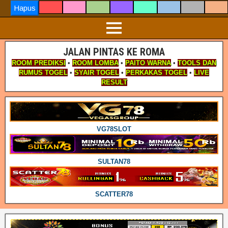
Hapus
Data SGTOTO Lengkap
Data SG4D Lengkap
Widget Result
JALAN PINTAS KE ROMA
ROOM PREDIKSI
•
ROOM LOMBA
•
PAITO WARNA
•
TOOLS DAN
RUMUS TOGEL
•
SYAIR TOGEL
•
PERKAKAS TOGEL
•
LIVE
RESULT
VG78SLOT
SULTAN78
SCATTER78