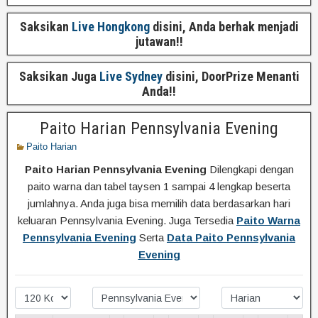
Saksikan
Live Hongkong
disini, Anda berhak menjadi
jutawan!!
Saksikan Juga
Live Sydney
disini, DoorPrize Menanti
Anda!!
Paito Harian Pennsylvania Evening
Paito Harian
Paito Harian Pennsylvania Evening
Dilengkapi dengan
paito warna dan tabel taysen 1 sampai 4 lengkap beserta
jumlahnya. Anda juga bisa memilih data berdasarkan hari
keluaran Pennsylvania Evening. Juga Tersedia
Paito Warna
Pennsylvania Evening
Serta
Data Paito Pennsylvania
Evening