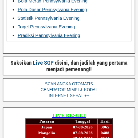
Bola Merah Pennsylvania Evening
Pola Dasar Pennsylvania Evening
Statistik Pennsylvania Evening
Togel Pennsylvania Evening
Prediksi Pennsylvania Evening
Saksikan
Live SGP
disini, dan jadilah yang pertama
menjadi pemenang!!
SCAN ANGKA OTOMATIS
GENERATOR MIMPI & KODAL
INTERNET SEHAT ++