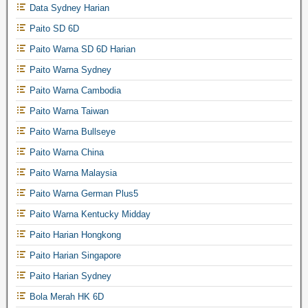
Data Sydney Harian
Paito SD 6D
Paito Warna SD 6D Harian
Paito Warna Sydney
Paito Warna Cambodia
Paito Warna Taiwan
Paito Warna Bullseye
Paito Warna China
Paito Warna Malaysia
Paito Warna German Plus5
Paito Warna Kentucky Midday
Paito Harian Hongkong
Paito Harian Singapore
Paito Harian Sydney
Bola Merah HK 6D