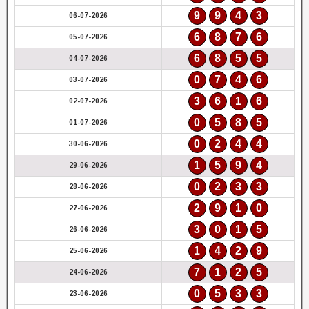
9
9
4
3
06-07-2026
6
8
7
6
05-07-2026
6
8
5
5
04-07-2026
0
7
4
6
03-07-2026
3
6
1
6
02-07-2026
0
5
8
5
01-07-2026
0
2
4
4
30-06-2026
1
5
9
4
29-06-2026
0
2
3
3
28-06-2026
2
9
1
0
27-06-2026
3
0
1
5
26-06-2026
1
4
2
9
25-06-2026
7
1
2
5
24-06-2026
0
5
3
3
23-06-2026