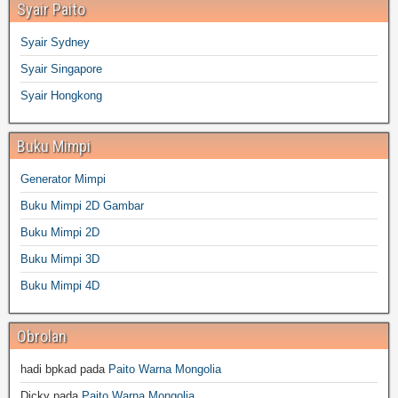
Syair Paito
Syair Sydney
Syair Singapore
Syair Hongkong
Buku Mimpi
Generator Mimpi
Buku Mimpi 2D Gambar
Buku Mimpi 2D
Buku Mimpi 3D
Buku Mimpi 4D
Obrolan
hadi bpkad
pada
Paito Warna Mongolia
Dicky
pada
Paito Warna Mongolia