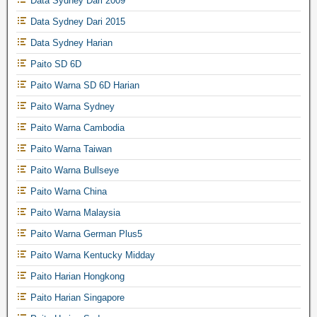
Data Sydney Dari 2009
Data Sydney Dari 2015
Data Sydney Harian
Paito SD 6D
Paito Warna SD 6D Harian
Paito Warna Sydney
Paito Warna Cambodia
Paito Warna Taiwan
Paito Warna Bullseye
Paito Warna China
Paito Warna Malaysia
Paito Warna German Plus5
Paito Warna Kentucky Midday
Paito Harian Hongkong
Paito Harian Singapore