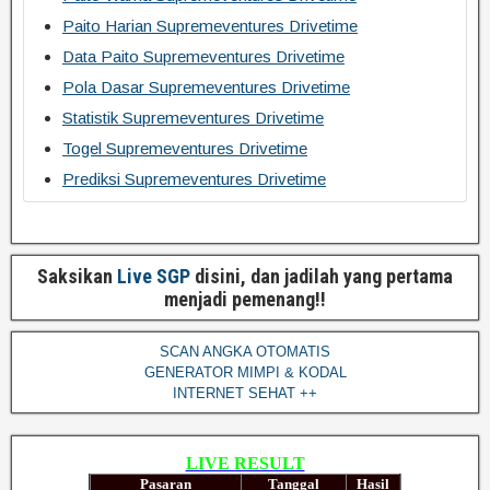
Paito Harian Supremeventures Drivetime
Data Paito Supremeventures Drivetime
Pola Dasar Supremeventures Drivetime
Statistik Supremeventures Drivetime
Togel Supremeventures Drivetime
Prediksi Supremeventures Drivetime
Saksikan
Live SGP
disini, dan jadilah yang pertama
menjadi pemenang!!
SCAN ANGKA OTOMATIS
GENERATOR MIMPI & KODAL
INTERNET SEHAT ++