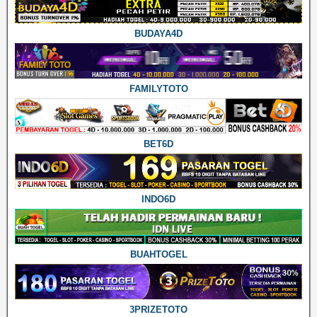
BUDAYA4D
FAMILYTOTO
BET6D
INDO6D
BUAHTOGEL
3PRIZETOTO