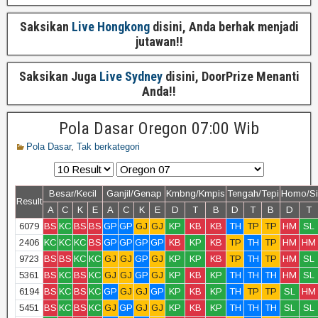
Saksikan
Live Hongkong
disini, Anda berhak menjadi
jutawan!!
Saksikan Juga
Live Sydney
disini, DoorPrize Menanti
Anda!!
Pola Dasar Oregon 07:00 Wib
Pola Dasar
,
Tak berkategori
Besar/Kecil
Ganjil/Genap
Kmbng/Kmpis
Tengah/Tepi
Homo/Si
Result
A
C
K
E
A
C
K
E
D
T
B
D
T
B
D
T
6079
BS
KC
BS
BS
GP
GP
GJ
GJ
KP
KB
KB
TH
TP
TP
HM
SL
2406
KC
KC
KC
BS
GP
GP
GP
GP
KB
KP
KB
TP
TH
TP
HM
HM
9723
BS
BS
KC
KC
GJ
GJ
GP
GJ
KP
KP
KB
TP
TH
TP
HM
SL
5361
BS
KC
BS
KC
GJ
GJ
GP
GJ
KP
KB
KP
TH
TH
TH
HM
SL
6194
BS
KC
BS
KC
GP
GJ
GJ
GP
KP
KB
KP
TH
TP
TP
SL
HM
5451
BS
KC
BS
KC
GJ
GP
GJ
GJ
KP
KB
KP
TH
TH
TH
SL
SL