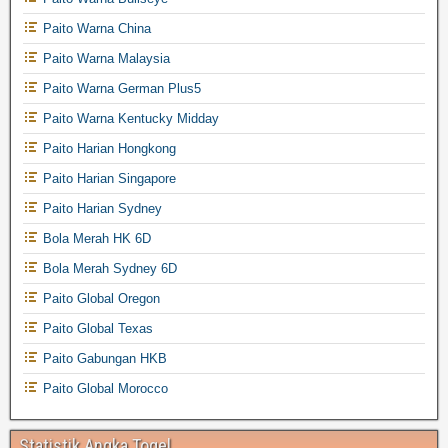
Paito Warna China
Paito Warna Malaysia
Paito Warna German Plus5
Paito Warna Kentucky Midday
Paito Harian Hongkong
Paito Harian Singapore
Paito Harian Sydney
Bola Merah HK 6D
Bola Merah Sydney 6D
Paito Global Oregon
Paito Global Texas
Paito Gabungan HKB
Paito Global Morocco
Statistik Angka Togel