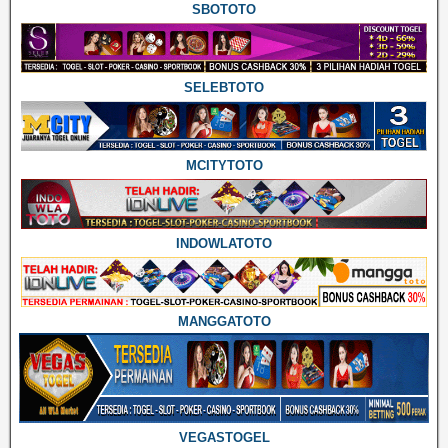
SBOTOTO
SELEBTOTO
MCITYTOTO
INDOWLATOTO
MANGGATOTO
VEGASTOGEL