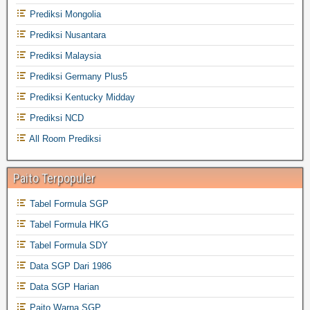
Prediksi Mongolia
Prediksi Nusantara
Prediksi Malaysia
Prediksi Germany Plus5
Prediksi Kentucky Midday
Prediksi NCD
All Room Prediksi
Paito Terpopuler
Tabel Formula SGP
Tabel Formula HKG
Tabel Formula SDY
Data SGP Dari 1986
Data SGP Harian
Paito Warna SGP