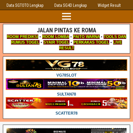
Data SGTOTO Lengkap
Data SG4D Lengkap
Widget Result
JALAN PINTAS KE ROMA
ROOM PREDIKSI
•
ROOM LOMBA
•
PAITO WARNA
•
TOOLS DAN
RUMUS TOGEL
•
SYAIR TOGEL
•
PERKAKAS TOGEL
•
LIVE
RESULT
VG78SLOT
SULTAN78
SCATTER78